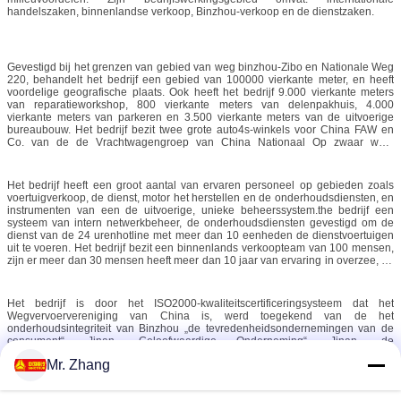
handelszaken, binnenlandse verkoop, Binzhou-verkoop en de dienstzaken.
Gevestigd bij het grenzen van gebied van weg binzhou-Zibo en Nationale Weg
220, behandelt het bedrijf een gebied van 100000 vierkante meter, en heeft
voordelige geografische plaats. Ook heeft het bedrijf 9.000 vierkante meters
van reparatieworkshop, 800 vierkante meters van delenpakhuis, 4.000
vierkante meters van parkeren en 3.500 vierkante meters van de uitvoerige
bureaubouw. Het bedrijf bezit twee grote auto4s-winkels voor China FAW en
Co. van de de Vrachtwagengroep van China Nationaal Op zwaar werk
berekend, Ltd, en bezit ook SHAANQI, HONGYAN, CAMC, FAW-Busopslag. Het
bedrijf heeft FAW heeft Binzhou-toebehorenopslag, Diesel van FAW Wuxi
toebehorenopslag, Weichai-toebehorenopslag gebouwd. Het bedrijf is de
Het bedrijf heeft een groot aantal van ervaren personeel op gebieden zoals
verkoopcentra en de opslagsamenloop van een aantal Chinese en
voertuigverkoop, de dienst, motor het herstellen en de onderhoudsdiensten, en
buitenlandse fabrikanten zoals de Motoragent van DEUTZ (Dalian), het zware
instrumenten van een de uitvoerige, unieke beheerssystem.the bedrijf een
centrum van vrachtwagendelen in noordelijke Shandong, de zware
systeem van intern netwerkbeheer, de onderhoudsdiensten gevestigd om de
vrachtwagen van Shaanxi, Shaanxi snel, Chongqing-pompen, Wuxi Weifu, de
dienst van de 24 urenhotline met meer dan 10 eenheden de dienstvoertuigen
beroeps van BOSCH enz. .owning en merkvoordeel, het bedrijf kan gebruikers
uit te voeren. Het bedrijf bezit een binnenlands verkoopteam van 100 mensen,
de uitvoerige, hoge norm one-stop dienst aanbieden.
zijn er meer dan 30 mensen heeft meer dan 10 jaar van ervaring in overzee, en
zij kunnen Engelse, Arabische, Spaanse, Russische de dienstklanten in
verschillende landen en gebieden gebruiken. Het Bestaande de dienstteam
van het bedrijf heeft 90 mensen, 20 percent van hen toegelaten
Het bedrijf is door het ISO2000-kwaliteitscertificeringsysteem dat het
universiteitsonderwijs, zijn 17 percenten midden of hogere technische
Wegvervoervereniging van China is, werd toegekend van de het
personeel, 90% of meer van de het onderhoudspersoneel toegelaten
onderhoudsintegriteit van Binzhou „de tevredenheidsondernemingen van de
secundaire onderwijs en pre-baan opleiding. In termen van technisch
consument“, Jinan „Geloofwaardige Onderneming“, Jinan „de
materiaal, is het bedrijf uitgerust met een proefbank van de hoge drukpomp
kredietstandaardbedrijven van AMERIKAANSE CLUB VAN AUTOMOBILISTEN
(15KW), lijn het hangen, bed van de motor het uitvoerige prestatietest,
Mr. Zhang
collectieve“, Shandong de“ ondernemings“ titels auto geweest.
elektrische lift, boring, bakselruimte, persen, luchtcompressoren en andere
equipment.establishing meer dan 20 technische benzinestations met inbegrip
Eerst aanhangend de „klanten“ filosofie en nemend de markt als richtlijn die,
van auto, motor, versnellingsbak, brandstofinjectiesysteem, het bedrijf kan
zette het bedrijf een bevorderingssysteem bij „de voertuig de zaakgerichte