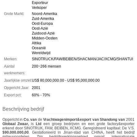
Exporteur
Verkoper
Grote Markt:
Noord-Amerika
Zuid-Amerika
Oost-Europa
Oost-Azië
Zuidoost-Azië
Midden-Oosten
Afrika
Oceanië
Wereldwijd
Merken:
SINOTRUCK/FAW/BEIBEN/SHACMAN/JAC/XCMG/SHANTUI
Aantal
200~266 mensen
werknemers:
Jaarlijkse omzet:
US$ 80,000,000.00 - US$ 95,000,000.00
Opgericht Jaar:
2001
Export pct:
60% - 70%
Beschrijving bedrijf
Opgericht in
Co. van
de
Vrachtwagenimport&export van Shandong van
2001
Globaal Zwaar,
is
Ltd
een groep bedrijven en een grote factory&exporter
erkend door SINOTRUK, FAW, BEIBEN, XCMG. Geregistreerd kapitaal: De V.S.
$90.000.000,00
. Gestationeerd in Jinan-stad van CHINA, heeft het bedrijf
milieuvoordelen. Zijn bedrijfswerkingsgebied omvat: internationale