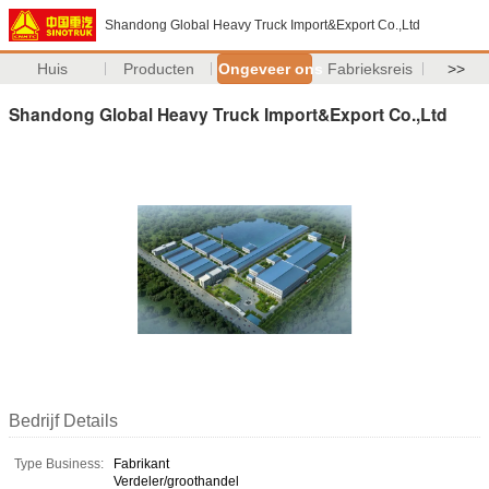
Shandong Global Heavy Truck Import&Export Co.,Ltd
Huis
Producten
Ongeveer ons
Fabrieksreis
>>
Shandong Global Heavy Truck Import&Export Co.,Ltd
Bedrijf Details
Type Business:
Fabrikant
Verdeler/groothandel