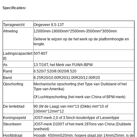
Specificaties:
Tarragewicht
Ongeveer 8.5-13T
Afmeting
12000mm-18000mm*2500mm-3500mm*3050mm
Gelieve te wijzen op de het werk op de platformhoogte en
lengte.
Ladingscapaciteit
50T-80T
(t)
As
13 T/16T, het Merk van FUWA /BPW
Rand
6.520/7.520/8.0020/8.520
Band
8.25R20/10.00R20/11.00R20/12.00R20
Opschorting
Mechanische opschorting (het Type van Duitsland of het
Type van Amerika)
Of Luchtopschorting (het merk van China of BPW-merk)
De lenteblad
90 (W de Laag) van mm*13 (Dikte) mm*10 of
100mm*12mm*12
Koningsspeld
JOST-merk 2,0 of 3.5inch-boutentype of Lassentype
Steunbeen
JOST-merk D200T of het merk 28Tons van China (Dubbele
snelheid)
Hoofdstraal
Hoogte: 450mm520mm, hogere plaat zijn 14mm25mm, is de