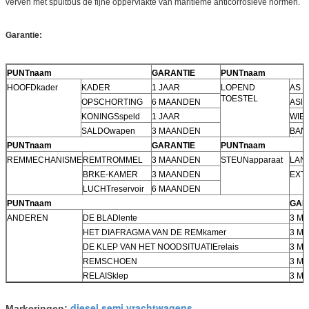
verven met spuitbus de fijne oppervlakte van maritieme anticorrosieve normen.
Garantie:
PUNTnaam
GARANTIE
PUNTnaam
HOOFDkader
KADER
1 JAAR
LOPEND
AS
TOESTEL
OPSCHORTING
6 MAANDEN
ASla
KONINGSspeld
1 JAAR
WIE
SALDOwapen
3 MAANDEN
BAN
PUNTnaam
GARANTIE
PUNTnaam
REMMECHANISME
REMTROMMEL
3 MAANDEN
STEUNapparaat
LAN
BRKE-KAMER
3 MAANDEN
EXTR
LUCHTreservoir
6 MAANDEN
PUNTnaam
GAR
ANDEREN
DE BLADlente
3 M
HET DIAFRAGMA VAN DE REMkamer
3 M
DE KLEP VAN HET NOODSITUATIErelais
3 M
REMSCHOEN
3 M
RELAISklep
3 M
diesel semi vrachtwagens
Markeringen:
,