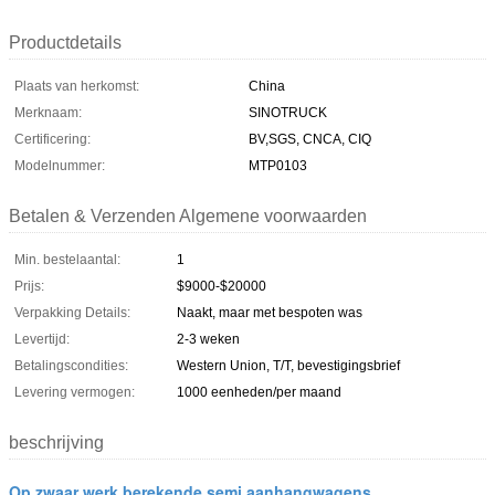
Productdetails
Plaats van herkomst:
China
Merknaam:
SINOTRUCK
Certificering:
BV,SGS, CNCA, CIQ
Modelnummer:
MTP0103
Betalen & Verzenden Algemene voorwaarden
Min. bestelaantal:
1
Prijs:
$9000-$20000
Verpakking Details:
Naakt, maar met bespoten was
Levertijd:
2-3 weken
Betalingscondities:
Western Union, T/T, bevestigingsbrief
Levering vermogen:
1000 eenheden/per maand
beschrijving
Op zwaar werk berekende semi aanhangwagens