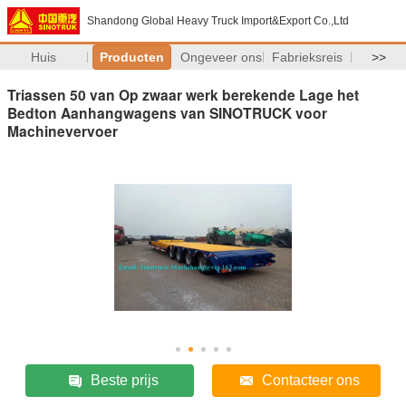
Shandong Global Heavy Truck Import&Export Co.,Ltd
Huis
Producten
Ongeveer ons
Fabrieksreis
>>
Triassen 50 van Op zwaar werk berekende Lage het
Bedton Aanhangwagens van SINOTRUCK voor
Machinevervoer
Beste prijs
Contacteer ons