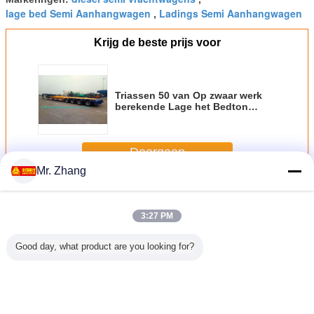
lage bed Semi Aanhangwagen
Ladings Semi Aanhangwagen
,
Krijg de beste prijs voor
Triassen 50 van Op zwaar werk
berekende Lage het Bedton
Aanhangwagens van
SINOTRUCK voor
Machinevervoer
Doorgaan
Mr. Zhang
Op zwaar werk berekende semi aanhangwagens
Meer
3:27 PM
Good day, what product are you looking for?
 42m ³
30-100 ton 4 van
42000 Liter Van
24V lage Bed
50 ton Op
 van de
het de
de Stookolietank
Semi
werk ber
 staal de
Ladingsvee van
de Op zwaar werk
Aanhangwagen
Sem
al Ruwe
Assen Op zwaar
berekende Semi
100 Ton 6 Assen
Aanhang
nhangwagen
werk berekende
Aanhangwagens
in Drie
met 12.