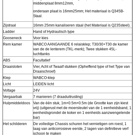
middenplaat 8mm12mm,
onderaan plaat is 16mm25mm; Het materiaal is Q345B-
Staal.
Zijstraal
16mm 25mm kanaliseren staal (het Materiaal is Q235steel).
Ladder
Hand of Hydraulisch type
Gooseneck
Voor kies
Rem kamer
WABCO AANGAANDE 6 relaisklep; T30/30+T30 de kamer
van de de lenterem (TKL-merk); Twee stukken 45L-
luchttanks
ABS
Facultatief
Draaisloten
Vier, Acht of Twaalf stukken (Opheffend type of het Type van
Draaischroef)
Klep
WABCO-klep
Licht
LEIDEN licht
Voltage
24V
Vergaarbak
7 manieren (7 draaduitrusting)
Hulpmiddeldoos
Van de één stuk, 1m×0.5m×0.5m (de Grootte kan zijn kiest
vrij) (uitgerust met de moersleutel van de 1 eenheidsband, 1
eenheidsgrondel de koker en 1 eenheids aanzwengelende
bar)
Het schilderen
De volledige Chassis schuren het vernietigen om roest, 1
laag van anticorrosieve eerste, 2 lagen van definitieve verf
schoon te maken