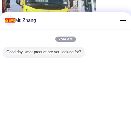
Mr. Zhang
7:44 AM
Good day, what product are you looking for?
tractor hoofdvrachtwagen
Markeringen:
,
diesel tractorvrachtwagen
Eerste - verhuizersvrachtwagen
,
Krijg de beste prijs voor
8800kg de Tractor
Hoofdaanhangwagen van het
randgewicht, Gele Zware
Vrachtwagenaanhangwagen