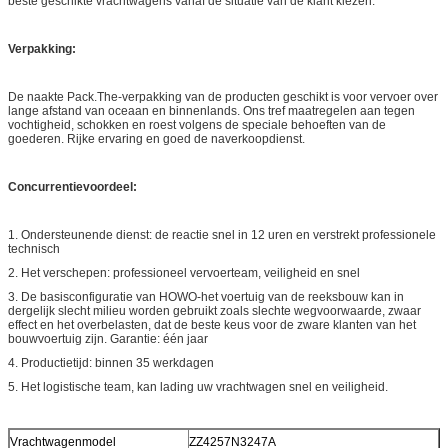
beste geschikte vrachtwagens vanaf de situatie van de klant kiezen.
Verpakking:
De naakte Pack.The-verpakking van de producten geschikt is voor vervoer over
lange afstand van oceaan en binnenlands. Ons tref maatregelen aan tegen
vochtigheid, schokken en roest volgens de speciale behoeften van de
goederen. Rijke ervaring en goed de naverkoopdienst.
Concurrentievoordeel:
1.
Ondersteunende dienst: de reactie snel in 12 uren en verstrekt professionele
technisch
2. Het verschepen: professioneel vervoerteam, veiligheid en snel
3. De basisconfiguratie van HOWO-het voertuig van de reeksbouw kan in
dergelijk slecht milieu worden gebruikt zoals slechte wegvoorwaarde, zwaar
effect en het overbelasten, dat de beste keus voor de zware klanten van het
bouwvoertuig zijn.
Garantie: één jaar
4. Productietijd: binnen 35 werkdagen
5. Het logistische team, kan lading uw vrachtwagen snel en veiligheid.
Vrachtwagenmodel
ZZ4257N3247A