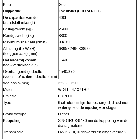
Kleur
Geel
Drijfpositie
Facultatief (LHD of RHD)
De capaciteit van de
400L
brandstoftanker (L)
Brutogewicht (kg)
25000
Randgewicht () kg
8800
Maximum snelheid (km/h)
80/101
Afmeting (Lx W xH)
6895X2496X3850
(leeggemaakt) (mm)
Het naderbij komen
16/46
hoek/Vertrekhoek (°)
Overhangend gedeelte
1540/870
(voorzijde/achtergedeelte) (mm)
Wielbasis (mm)
3225+1350
Motor
WD615.47 371HP
Emissie
EURO II
Type
6 cilinders in lijn, turbocharged, direct met
water gekoelde injectie, vier slagen
Brandstoftype
Diesel
Koppeling
SINOTRUKΦ430mm de koppeling van de
diafragmalente
Transmissie
HW19710,10 forwards en omgekeerde 2