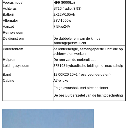
Voorasmodel
HF9 (9000kg)
Achteras
ST16 (radio: 3.93)
Batterij
2X12V/165Ah
Alternator
28V-1500w
Aanzet
7.5Kw/24V
Remsysteem
De dienstrem
De dubbele rem van de krings
samengeperste lucht
Parkerenrem
de lenteenergie, samengeperste lucht die op
achterwielen werken
Hulprem
De rem van de motoruitlaat
Leidingssysteem
ZF8198 hydraulische leiding met machtshulp
Band
12.00R20 10+1 (reserveonderdelen)
Cabine
A7-p luxe
Enige dwarsbalk met airconditioner
De bestuurderszetel van de luchtopschorting