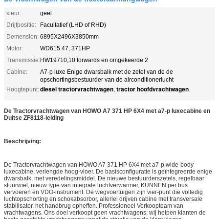
kleur:
geel
Drijfpositie:
Facultatief (LHD of RHD)
Demension:
6895X2496X3850mm
Motor:
WD615.47, 371HP
Transmissie:
HW19710,10 forwards en omgekeerde 2
Cabine:
A7-p luxe Enige dwarsbalk met de zetel van de de
opschortingsbestuurder van de airconditionerlucht
diesel tractorvrachtwagen
tractor hoofdvrachtwagen
Hoogtepunt:
,
De Tractorvrachtwagen van HOWO A7 371 HP 6X4 met a7-p luxecabine en
Duitse ZF8118-leiding
Beschrijving:
De Tractorvrachtwagen van HOWO A7 371 HP 6X4 met a7-p wide-body
luxecabine, verlengde hoog-vloer. De basisconfiguratie is geïntegreerde enige
dwarsbalk, met veredelingsmiddel. De nieuwe bestuurderszetels, regelbaar
stuurwiel, nieuw type van integrale luchtverwarmer, KUNNEN per bus
vervoeren en VDO-instrument. De wegvoertuigen zijn vier-punt die volledig
luchtopschorting en schokabsorbor, allerlei drijven cabine met transversale
stabilisator, het handbrug opheffen. Professioneel Verkoopteam van
vrachtwagens. Ons doel verkoopt geen vrachtwagens; wij helpen klanten de