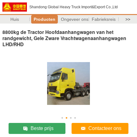
Shandong Global Heavy Truck Import&Export Co.,Ltd
Huis
Producten
Ongeveer ons
Fabrieksreis
>>
8800kg de Tractor Hoofdaanhangwagen van het
randgewicht, Gele Zware Vrachtwagenaanhangwagen
LHD/RHD
Beste prijs
Contacteer ons