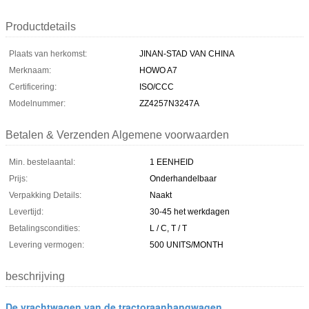
Productdetails
Plaats van herkomst:
JINAN-STAD VAN CHINA
Merknaam:
HOWO A7
Certificering:
ISO/CCC
Modelnummer:
ZZ4257N3247A
Betalen & Verzenden Algemene voorwaarden
Min. bestelaantal:
1 EENHEID
Prijs:
Onderhandelbaar
Verpakking Details:
Naakt
Levertijd:
30-45 het werkdagen
Betalingscondities:
L / C, T / T
Levering vermogen:
500 UNITS/MONTH
beschrijving
De vrachtwagen van de tractoraanhangwagen