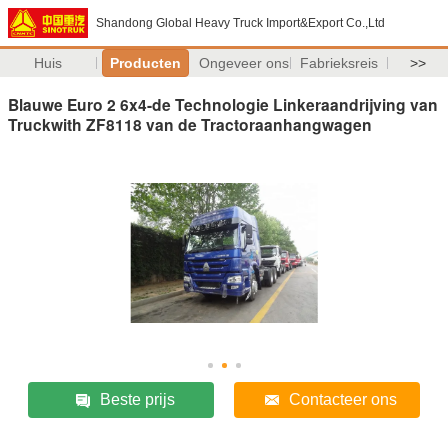
Shandong Global Heavy Truck Import&Export Co.,Ltd
Huis
Producten
Ongeveer ons
Fabrieksreis
>>
Blauwe Euro 2 6x4-de Technologie Linkeraandrijving van
Truckwith ZF8118 van de Tractoraanhangwagen
Beste prijs
Contacteer ons