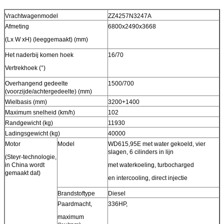
Vrachtwagenmodel
ZZ4257N3247A
Afmeting
6800x2490x3668
(Lx W xH) (leeggemaakt) (mm)
Het naderbij komen hoek
16/70
Vertrekhoek (°)
Overhangend gedeelte
1500/700
(voorzijde/achtergedeelte) (mm)
Wielbasis (mm)
3200+1400
Maximum snelheid (km/h)
102
Randgewicht (kg)
11930
Ladingsgewicht (kg)
40000
Motor
Model
WD615,95E met water gekoeld, vier
slagen, 6 cilinders in lijn
(Steyr-technologie,
in China wordt
met waterkoeling, turbocharged
gemaakt dat)
en intercooling, direct injectie
Brandstoftype
Diesel
Paardmacht,
336HP,
maximum