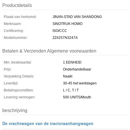
Productdetails
Plaats van herkomst:
JINAN-STAD VAN SHANDONG
Merknaam:
SINOTRUK HOWO
Certificering:
ISO/CCC
Modelnummer:
ZZ4257N3247A
Betalen & Verzenden Algemene voorwaarden
Min. bestelaantal:
1 EENHEID
Prijs:
Onderhandelbaar
Verpakking Details:
Naakt
Levertijd:
30-45 het werkdagen
Betalingscondities:
L / C, T / T
Levering vermogen:
500 UNITS/Mouth
beschrijving
De vrachtwagen van de tractoraanhangwagen