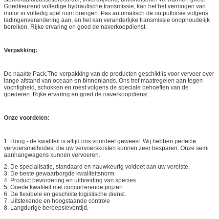
Goedkeurend volledige hydraulische transmissie, kan het het vermogen van
motor in volledig spel ruim brengen. Pas automatisch de outputtorsie volgens
ladingenverandering aan, en het kan veranderlijke transmissie onophoudelijk
bereiken.
Rijke ervaring en goed de naverkoopdienst.
Verpakking:
De naakte Pack.The-verpakking van de producten geschikt is voor vervoer over
lange afstand van oceaan en binnenlands. Ons tref maatregelen aan tegen
vochtigheid, schokken en roest volgens de speciale behoeften van de
goederen.
Rijke ervaring en goed de naverkoopdienst.
Onze voordelen:
1.
Hoog - de kwaliteit is altijd ons voordeel geweest. Wij hebben perfecte
vervoersmethodes, die uw vervoerskosten kunnen zeer besparen. Onze semi
aanhangwagens kunnen vervoeren.
2. De specialisatie, standaard en nauwkeurig voldoet aan uw vereiste.
3. De beste gewaarborgde kwaliteitsnorm
4. Product bevordering en uitbreiding van species
5. Goede kwaliteit met concurrerende prijzen.
6. De flexibele en geschikte logistische dienst.
7. Uitstekende en hoogstaande controle
8. Langdurige beroepsleventijd.