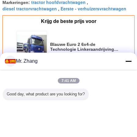
tractor hoofdvrachtwagen
Markeringen:
,
diesel tractorvrachtwagen
Eerste - verhuizersvrachtwagen
,
Krijg de beste prijs voor
Blauwe Euro 2 6x4-de
Technologie Linkeraandrijving
van Truckwith ZF8118 van de
Tractoraanhangwagen
Mr. Zhang
Doorgaan
7:41 AM
De vrachtwagen van de tractoraanhangwagen
Meer
Good day, what product are you looking for?
htwagen
Van de de
300L Camion van
Sinotruk Howo
De euro 2
de de
Tractoraanhangwagen
de de
6x4 420 PK-de
Vrachtwa
aanhangwagen
van Fawjiefang
Tractorvrachtwagen
Vrachtwagen van
de
an
J5P de
4×2 van tankhowo
de
Tractoraa