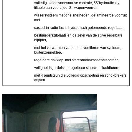
volledig stalen voorwaartse controle, 55ºhydraulically
tiltable aan voorzijde, 2 - wapenvoorruit
wissersysteem met drie snelheden, gelamineerde voorruit
met
casted-in radio lucht, hydraulisch getemperde regelbaar
bestuurderszitplaats en de zetel van de stijve regelbare
bijrijder,
met het verwarmen van en het ventileren van systeem,
buitenzonneklep,
regelbare dakklep, met stereoradio/cassetterecorder,
veiligheidsgordels en regelbaar stuurwiel, luchthoorn,
met 4 puntsteun die volledig opschorting en schokbrekers
drijven