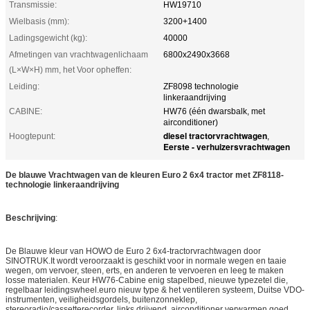
Transmissie:
HW19710
Wielbasis (mm):
3200+1400
Ladingsgewicht (kg):
40000
Afmetingen van vrachtwagenlichaam
6800x2490x3668
(L×W×H) mm, het Voor opheffen:
Leiding:
ZF8098 technologie
linkeraandrijving
CABINE:
HW76 (één dwarsbalk, met
airconditioner)
diesel tractorvrachtwagen
Hoogtepunt:
,
Eerste - verhuizersvrachtwagen
De blauwe Vrachtwagen van de kleuren Euro 2 6x4 tractor met ZF8118-
technologie linkeraandrijving
Beschrijving
:
De Blauwe kleur van HOWO de Euro 2 6x4-tractorvrachtwagen door
SINOTRUK.It wordt veroorzaakt is geschikt voor in normale wegen en taaie
wegen, om vervoer, steen, erts, en anderen te vervoeren en leeg te maken
losse materialen. Keur HW76-Cabine enig stapelbed, nieuwe typezetel die,
regelbaar leidingswheel.euro nieuw type & het ventileren systeem, Duitse VDO-
instrumenten, veiligheidsgordels, buitenzonneklep,
stereoradio/cassetterecorder, links drijvend, airconditioner verwarmen goed.