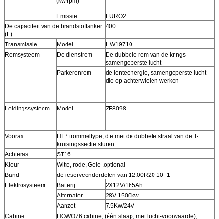
(kw/rpm)
Emissie
EURO2
De capaciteit van de brandstoftanker
400
(L)
Transmissie
Model
HW19710
Remsysteem
De dienstrem
De dubbele rem van de krings
samengeperste lucht
Parkerenrem
de lenteenergie, samengeperste lucht
die op achterwielen werken
Leidingssysteem
Model
ZF8098
Vooras
HF7 trommeltype, die met de dubbele straal van de T-
kruisingssectie sturen
Achteras
ST16
Kleur
Witte, rode, Gele .optional
Band
de reserveonderdelen van 12.00R20 10+1
Elektrosysteem
Batterij
2X12V/165Ah
Alternator
28V-1500kw
Aanzet
7.5Kw/24V
Cabine
HOWO76 cabine, (één slaap, met lucht-voorwaarde),