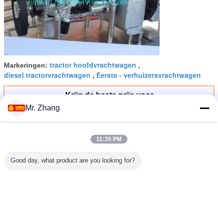
tractor hoofdvrachtwagen
Markeringen:
,
diesel tractorvrachtwagen
Eerste - verhuizersvrachtwagen
,
Krijg de beste prijs voor
Mr. Zhang
Van de de Tractoraanhangwagen
van 90km/H HOWO 4x2 van de de
11:35 PM
Vrachtwagen9.726l Motor de
Capaciteit ZZ4181M3611W
Good day, what product are you looking for?
Doorgaan
De vrachtwagen van de tractoraanhangwagen
Meer