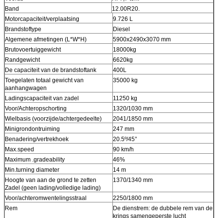
Band
12.00R20.
Motorcapaciteit/verplaatsing
9.726 L
Brandstoftype
Diesel
Algemene afmetingen (L*W*H)
5900x2490x3070 mm
Brutovoertuiggewicht
18000kg
Randgewicht
6620kg
De capaciteit van de brandstoftank
400L
Toegelaten totaal gewicht van
35000 kg
aanhangwagen
Ladingscapaciteit van zadel
11250 kg
Voor/Achteropschorting
1320/1030 mm
Wielbasis (voorzijde/achtergedeelte)
2041/1850 mm
Minigrondontruiming
247 mm
Benadering/vertrekhoek
20.5º/45°
Max.speed
90 km/h
Maximum .gradeability
46%
Min.turning diameter
14 m
Hoogte van aan de grond te zetten
1370/1340 mm
Zadel (geen lading/volledige lading)
Voor/achteromwentelingsstraal
2250/1800 mm
Rem
De dienstrem: de dubbele rem van de
krings samengeperste lucht