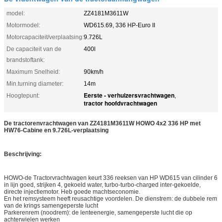
model:
ZZ4181M3611W
Motormodel:
WD615.69, 336 HP-Euro II
Motorcapaciteit/verplaatsing:
9.726L
De capaciteit van de
400l
brandstoftank:
Maximum Snelheid:
90km/h
Min.turning diameter:
14m
Eerste - verhuizersvrachtwagen
Hoogtepunt:
,
tractor hoofdvrachtwagen
De tractorenvrachtwagen van ZZ4181M3611W HOWO 4x2 336 HP met
HW76-Cabine en 9.726L-verplaatsing
Beschrijving:
HOWO-de Tractorvrachtwagen keurt 336 reeksen van HP WD615 van cilinder 6
in lijn goed, strijken 4, gekoeld water, turbo-turbo-charged inter-gekoelde,
directe injectiemotor. Heb goede machtseconomie.
En het remsysteem heeft reusachtige voordelen. De dienstrem: de dubbele rem
van de krings samengeperste lucht
Parkerenrem (noodrem): de lenteenergie, samengeperste lucht die op
achterwielen werken