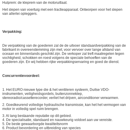
Hulprem: de kleprem van de motoruitlaat.
Het slepen van voertuig met een tractieapparaat. Ontworpen voor het slepen
van allerlei opleggers.
Verpakking:
De verpakking van de goederen zal de de uitvoer standaardverpakking van de
fabrikant in overeenstemming zijn met, voor vervoer over lange afstand van
oceaan en binnenlands geschikt zijn. De verkoper zal treft maatregelen tegen
vochtigheid, schokken en roest volgens de speciale behoeften van de
goederen zijn.
En wij hebben rijke verpakkingservaring en goed de dienst.
Concurrentievoordeel:
1. Het EURO nieuwe type die & het ventileren systeem, Duitse VDO-
instrumenten, veiligheidsgordels, buitenzonneklep,
stereoradio/cassetterecorder, verliet het drijven, airconditioner verwarmen.
2.
Goedkeurend volledige hydraulische transmissie, kan het het vermogen van
motor in volledig spel ruim brengen.
3. Al lang bestaande reputatie op dit gebied.
4. De specialisatie, standaard en nauwkeurig voldoet aan uw vereiste.
5. De beste gewaarborgde kwaliteitsnorm
6. Product bevordering en uitbreiding van species