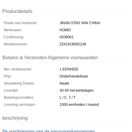
Productdetails
Plaats van herkomst:
JINAN-STAD VAN CHINA
Merknaam:
HOWO
Certificering:
ISO9001
Modelnummer:
ZZ4181M3611W
Betalen & Verzenden Algemene voorwaarden
Min. bestelaantal:
1 EENHEID
Prijs:
Onderhandelbaar
Verpakking Details:
Naakt
Levertijd:
30-45 het werkdagen
Betalingscondities:
L / C, T / T
Levering vermogen:
1000 eenheden / maand
beschrijving
De vrachtwagen van de tractoraanhangwagen