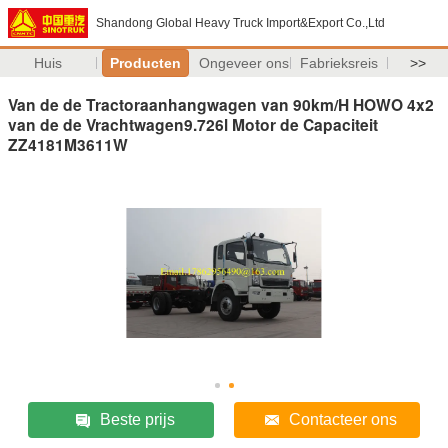
Shandong Global Heavy Truck Import&Export Co.,Ltd
Huis
Producten
Ongeveer ons
Fabrieksreis
>>
Van de de Tractoraanhangwagen van 90km/H HOWO 4x2
van de de Vrachtwagen9.726l Motor de Capaciteit
ZZ4181M3611W
Beste prijs
Contacteer ons