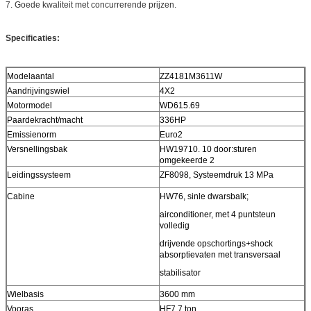
7. Goede kwaliteit met concurrerende prijzen.
Specificaties:
Modelaantal
ZZ4181M3611W
Aandrijvingswiel
4X2
Motormodel
WD615.69
Paardekracht/macht
336HP
Emissienorm
Euro2
Versnellingsbak
HW19710. 10 door:sturen
omgekeerde 2
Leidingssysteem
ZF8098, Systeemdruk 13 MPa
Cabine
HW76, sinle dwarsbalk;
airconditioner, met 4 puntsteun
volledig
drijvende opschortings+shock
absorptievaten met transversaal
stabilisator
Wielbasis
3600 mm
Vooras
HF7,7 ton.