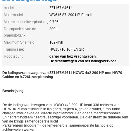
model:
ZZ1167M4611
Motormodel:
WD615.87, 290 HP-Euro II
Motorcapaciteit/verplaatsing:
9.726L
De capaciteit van de
300 L
brandstoftank:
Maximum Snelheid:
102km/h
Transmissie:
HW15710,10F EN 2R
cargo van box vrachtwagen
Hoogtepunt:
,
De Vrachtwagen van het ladingsvervoer
De ladingsvrachtwagen van ZZ1167M4611 HOWO 4x2 290 HP met HW70-
Cabine en 9.726L-verplaatsing
Beschrijving:
De de ladings
vrachtwagen
van
HOWO
4x2 290 HP
keurt 336 reeksen van
HP WD615 van cilinder 6 in lijn goed, strijken 4, gekoeld water, turbo-turbo-
charged inter-gekoelde, directe injectiemotor. Heb goede machtseconomie.
En het remsysteem heeft reusachtige voordelen. De dienstrem: de dubbele rem
van de krings samengeperste lucht
Parkerenrem (noodrem): de lenteenergie, samengeperste lucht die op
achterwielen werken