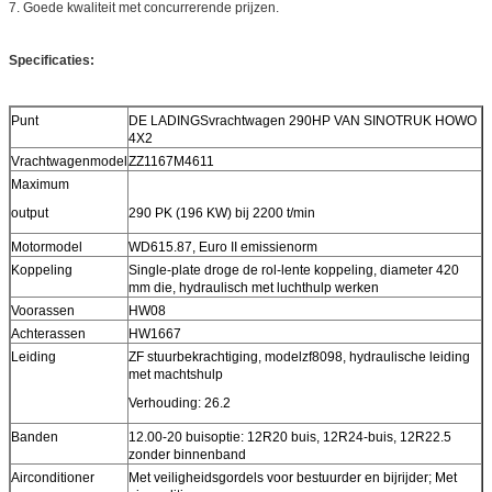
7. Goede kwaliteit met concurrerende prijzen.
Specificaties:
Punt
DE LADINGSvrachtwagen 290HP VAN SINOTRUK HOWO
4X2
Vrachtwagenmodel
ZZ1167M4611
Maximum
output
290 PK (196 KW) bij 2200 t/min
Motormodel
WD615.87, Euro II emissienorm
Koppeling
Single-plate droge de rol-lente koppeling, diameter 420
mm die, hydraulisch met luchthulp werken
Voorassen
HW08
Achterassen
HW1667
Leiding
ZF stuurbekrachtiging, modelzf8098, hydraulische leiding
met machtshulp
Verhouding: 26.2
Banden
12.00-20 buisoptie: 12R20 buis, 12R24-buis, 12R22.5
zonder binnenband
Airconditioner
Met veiligheidsgordels voor bestuurder en bijrijder; Met