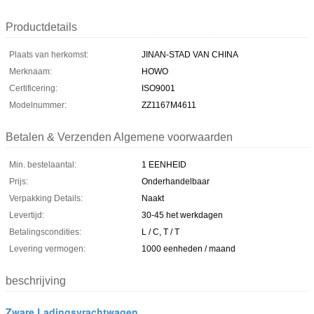
Productdetails
Plaats van herkomst:
JINAN-STAD VAN CHINA
Merknaam:
HOWO
Certificering:
ISO9001
Modelnummer:
ZZ1167M4611
Betalen & Verzenden Algemene voorwaarden
Min. bestelaantal:
1 EENHEID
Prijs:
Onderhandelbaar
Verpakking Details:
Naakt
Levertijd:
30-45 het werkdagen
Betalingscondities:
L / C, T / T
Levering vermogen:
1000 eenheden / maand
beschrijving
Zware Ladingsvrachtwagen