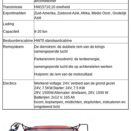
airconditioner
Transmissie
HW15710,10 snelheid
Exportmarkten
Zuid-Amerika, Zuidoost-Azië, Afrika, Medio Oost-, Oostelijk
Azië
Lading
Capaciteit
8-20 ton
Bestuurderscabine
HW70 standaardcabine
Remsysteem
De dienstrem: de dubbele rem van de krings
samengeperste lucht
Parkerenrem (noodrem): de lenteenergie,
samengeperste lucht die op achterwielen werken
Hulprem: de rem van de motoruitlaat
Electrics
Werkend voltage: 24V, verbied aan de grond gezet
24V, 7.5KW.Starter: 24V, 7.5 KW
28V, 1500W.Alternator: driefasen, 28V, 1500 W
Batterijen: 2x12 V, 165 Ah
hoorn, koplampen, mistlichten, stoplichten, indicatoren en
omgekeerd licht