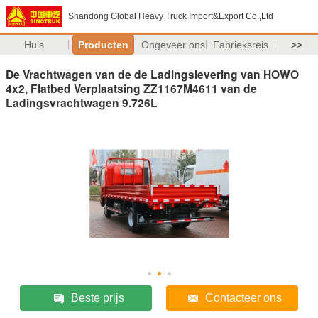
Shandong Global Heavy Truck Import&Export Co.,Ltd
Huis
Producten
Ongeveer ons
Fabrieksreis
>>
De Vrachtwagen van de de Ladingslevering van HOWO
4x2, Flatbed Verplaatsing ZZ1167M4611 van de
Ladingsvrachtwagen 9.726L
Beste prijs
Contacteer ons