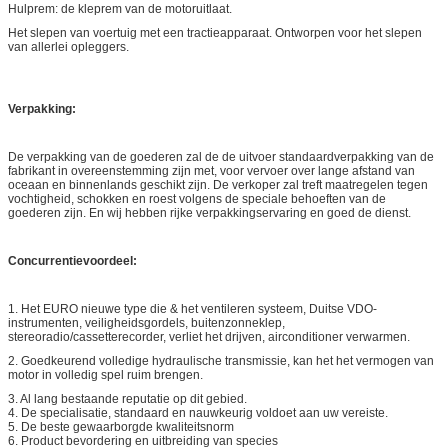
Hulprem: de kleprem van de motoruitlaat.
Het slepen van voertuig met een tractieapparaat. Ontworpen voor het slepen
van allerlei opleggers.
Verpakking:
De verpakking van de goederen zal de de uitvoer standaardverpakking van de
fabrikant in overeenstemming zijn met, voor vervoer over lange afstand van
oceaan en binnenlands geschikt zijn. De verkoper zal treft maatregelen tegen
vochtigheid, schokken en roest volgens de speciale behoeften van de
goederen zijn.
En wij hebben rijke verpakkingservaring en goed de dienst.
Concurrentievoordeel:
1. Het EURO nieuwe type die & het ventileren systeem, Duitse VDO-
instrumenten, veiligheidsgordels, buitenzonneklep,
stereoradio/cassetterecorder, verliet het drijven, airconditioner verwarmen.
2.
Goedkeurend volledige hydraulische transmissie, kan het het vermogen van
motor in volledig spel ruim brengen.
3. Al lang bestaande reputatie op dit gebied.
4. De specialisatie, standaard en nauwkeurig voldoet aan uw vereiste.
5. De beste gewaarborgde kwaliteitsnorm
6. Product bevordering en uitbreiding van species