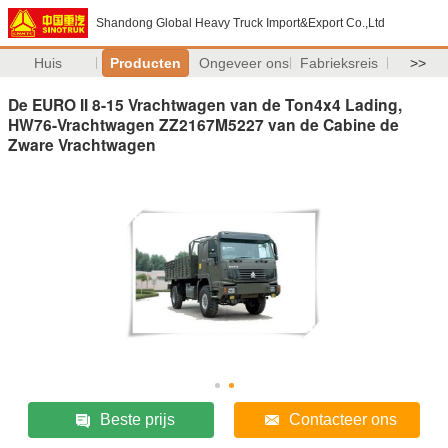
Shandong Global Heavy Truck Import&Export Co.,Ltd
Huis
Producten
Ongeveer ons
Fabrieksreis
>>
De EURO II 8-15 Vrachtwagen van de Ton4x4 Lading,
HW76-Vrachtwagen ZZ2167M5227 van de Cabine de
Zware Vrachtwagen
Beste prijs
Contacteer ons