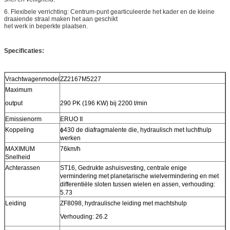
6. Flexibele verrichting: Centrum-punt gearticuleerde het kader en de kleine
draaiende straal maken het aan geschikt
het werk in beperkte plaatsen.
Specificaties:
Vrachtwagenmodel
ZZ2167M5227
Maximum
output
290 PK (196 KW) bij 2200 t/min
Emissienorm
ERUO II
Koppeling
ɸ430 de diafragmalente die, hydraulisch met luchthulp
werken
MAXIMUM
76km/h
Snelheid
Achterassen
ST16, Gedrukte ashuisvesting, centrale enige
vermindering met planetarische wielvermindering en met
differentiële sloten tussen wielen en assen, verhouding:
5.73
Leiding
ZF8098, hydraulische leiding met machtshulp
Verhouding: 26.2