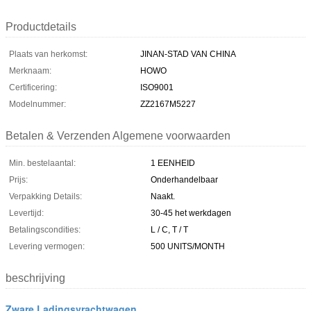
Productdetails
Plaats van herkomst:
JINAN-STAD VAN CHINA
Merknaam:
HOWO
Certificering:
ISO9001
Modelnummer:
ZZ2167M5227
Betalen & Verzenden Algemene voorwaarden
Min. bestelaantal:
1 EENHEID
Prijs:
Onderhandelbaar
Verpakking Details:
Naakt.
Levertijd:
30-45 het werkdagen
Betalingscondities:
L / C, T / T
Levering vermogen:
500 UNITS/MONTH
beschrijving
Zware Ladingsvrachtwagen