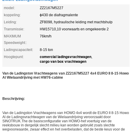
model:
ZZ2167M5227
koppeling:
ɸ430 de diafragmalente
Leiding:
ZF8098, hydraulische leiding met machtshulp
Transmissie:
HW15710,10 voorwaarts en omgekeerde 2
MAXIMUM
76km/h
Speedweight::
Ladingscapaciteit:
8-15 ton
comercial ladingsvrachtwagen
Hoogtepunt:
,
cargo van box vrachtwagen
Van de Ladingston Vrachtwagens van ZZ2167M5227 4x4 EURO II 8-15 Howo
Al Wielaandrijving met HW76-cabine
Beschrijving:
Van de Ladingston Vrachtwagens van HOWO 4x4 wordt de EURO II 8-15 Howo
Al de
Ladingsvrachtwagen van
de Wielaandrijving
veroorzaakt door
SINOTRUK.The
de basisconfiguratie van HOWO-het voertuig van de
reeksbouw in dergelijk slecht milieu kan worden gebruikt zoals slechte
wegvoorwaarde, zwaar effect en het overbelasten, dat de beste keus voor de