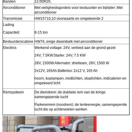
Banden
12.00R20,
Airconditioner
Met veiligheidsgordels voor bestuurder en bijrijder; Met
airconditioner
Transmissie
HW15710,10 voorwaarts en omgekeerde 2
Lading
Capaciteit
8-15 ton
Bestuurderscabine
HW76, enige dwarsbalk met airconditioner
Electrics
Werkend voltage: 24V, verbied aan de grond gezet
24V, 7.5KW.Starter: 24V, 7.5 KW
28V, 1500W.Alternator: driefasen, 28V, 1500 W
2x12V, 165Ah.Batteries: 2x12 V, 165 Ah
hoorn, koplampen, mistlichten, stoplichten, indicatoren en
omgekeerd licht
Remsysteem
De dienstrem: de dubbele rem van de krings
samengeperste lucht
Parkerenrem (noodrem): de lenteenergie, samengeperste
lucht die op achterwielen werken