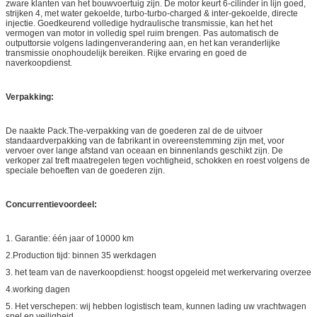
zware klanten van het bouwvoertuig zijn. De motor keurt 6-cilinder in lijn goed,
strijken 4, met water gekoelde, turbo-turbo-charged & inter-gekoelde, directe
injectie. Goedkeurend volledige hydraulische transmissie, kan het het
vermogen van motor in volledig spel ruim brengen. Pas automatisch de
outputtorsie volgens ladingenverandering aan, en het kan veranderlijke
transmissie onophoudelijk bereiken. Rijke ervaring en goed de
naverkoopdienst.
Verpakking:
De naakte Pack.The-verpakking van de goederen zal de de uitvoer
standaardverpakking van de fabrikant in overeenstemming zijn met, voor
vervoer over lange afstand van oceaan en binnenlands geschikt zijn. De
verkoper zal treft maatregelen tegen vochtigheid, schokken en roest volgens de
speciale behoeften van de goederen zijn.
Concurrentievoordeel:
1. Garantie: één jaar of 10000 km
2.Production tijd: binnen 35 werkdagen
3. het team van de naverkoopdienst: hoogst opgeleid met werkervaring overzee
4.working dagen
5. Het verschepen: wij hebben logistisch team, kunnen lading uw vrachtwagen
snel en veiligheid.