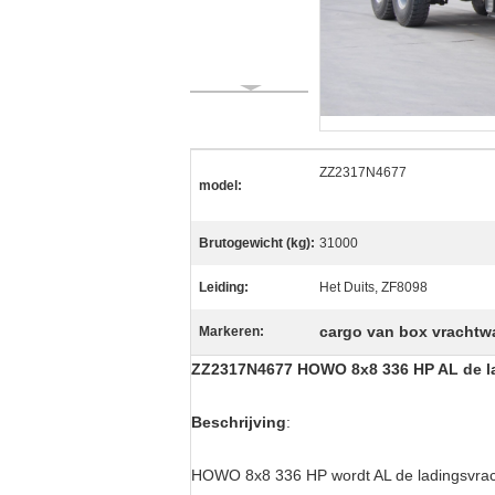
ZZ2317N4677
model:
Brutogewicht (kg):
31000
Leiding:
Het Duits, ZF8098
cargo van box vracht
Markeren:
ZZ2317N4677 HOWO 8x8 336 HP AL de l
Beschrijving
:
HOWO 8x8 336 HP wordt AL de ladingsvra