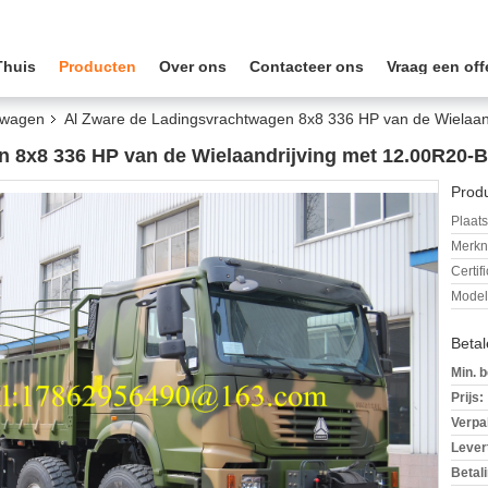
Thuis
Producten
Over ons
Contacteer ons
Vraag een off
twagen
Al Zware de Ladingsvrachtwagen 8x8 336 HP van de Wielaa
n 8x8 336 HP van de Wielaandrijving met 12.00R20
Produ
Plaats
Merkn
Certif
Mode
Beta
Min. b
Prijs:
Verpa
Levert
Betal