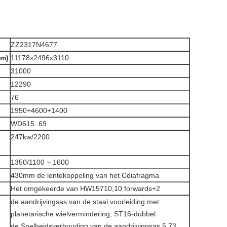
ZZ2317N4677
mm)
11178x2496x3110
31000
12290
76
1950+4600+1400
WD615. 69
247kw/2200
1350/1100 ~ 1600
430mm de lentekoppeling van het Cdiafragma
Het omgekeerde van HW15710,10 forwards+2
de aandrijvingsas van de staal voorleiding met
planetarische wielvermindering, ST16-dubbel
de Snelheidsverhouding van de aandrijvingsas 5.73