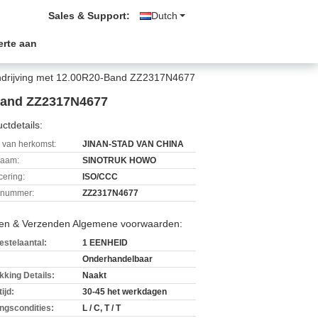
Sales & Support:
Dutch
erte aan
ndrijving met 12.00R20-Band ZZ2317N4677
-Band ZZ2317N4677
ctdetails:
 van herkomst:
JINAN-STAD VAN CHINA
aam:
SINOTRUK HOWO
icering:
ISO/CCC
lnummer:
ZZ2317N4677
len & Verzenden Algemene voorwaarden:
estelaantal:
1 EENHEID
Onderhandelbaar
kking Details:
Naakt
ijd:
30-45 het werkdagen
ingscondities:
L / C, T / T