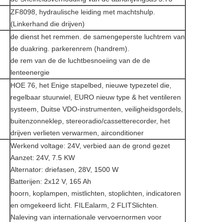
ZF8098, hydraulische leiding met machtshulp.
(Linkerhand die drijven)
de dienst het remmen. de samengeperste luchtrem van
de duakring. parkerenrem (handrem).
de rem van de de luchtbesnoeiing van de de
lenteenergie
HOE 76, het Enige stapelbed, nieuwe typezetel die,
regelbaar stuurwiel, EURO nieuw type & het ventileren
systeem, Duitse VDO-instrumenten, veiligheidsgordels,
buitenzonneklep, stereoradio/cassetterecorder, het
drijven verlieten verwarmen, airconditioner
Werkend voltage: 24V, verbied aan de grond gezet
Aanzet: 24V, 7.5 KW
Alternator: driefasen, 28V, 1500 W
Batterijen: 2x12 V, 165 Ah
hoorn, koplampen, mistlichten, stoplichten, indicatoren
en omgekeerd licht. FILEalarm, 2 FLITSlichten.
Naleving van internationale vervoernormen voor