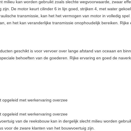
cht milieu kan worden gebruikt zoals slechte wegvoorwaarde, zwaar effe
ijn. De motor keurt cilinder 6 in lijn goed, strijken 4, met water geko
draulische transmissie, kan het het vermogen van motor in volledig spe
an, en het kan veranderlijke transmissie onophoudelijk bereiken. Rijke
ucten geschikt is voor vervoer over lange afstand van oceaan en bin
 speciale behoeften van de goederen.
Rijke ervaring en goed de naver
t opgeleid met werkervaring overzee
t opgeleid met werkervaring overzee
voertuig van
de
reeksbouw kan in dergelijk slecht milieu worden gebru
eus voor de zware klanten van
het
bouwvoertuig zijn.