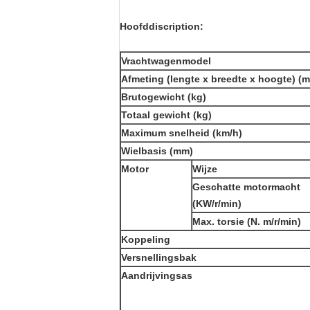
Hoofddiscription:
Vrachtwagenmodel
Afmeting (lengte x breedte x hoogte) (
Brutogewicht (kg)
Totaal gewicht (kg)
Maximum snelheid (km/h)
Wielbasis (mm)
Motor
Wijze
Geschatte motormacht
(KW/r/min)
Max. torsie (N. m/r/min)
Koppeling
Versnellingsbak
Aandrijvingsas