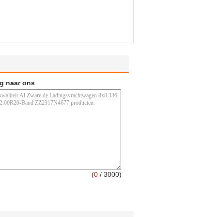
ag naar ons
(
0
/ 3000)