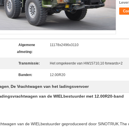
Lever
Con
Algemene
11178x2496x3110
afmeting:
Transmissie:
Het omgekeerde van HW15710,10 forwards+2
Banden:
12.00R20
wagen
De Vrachtwagen van het ladingsvervoer
,
adingsvrachtwagen van de WIELbestuurder met 12.00R20-band
chtwagen van de WIELbestuurder
geproduceerd door SINOTRUK.The