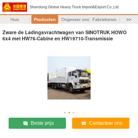
Shandong Global Heavy Truck Import&Export Co.,Ltd
Huis
Producten
Ongeveer ons
Fabrieksreis
>>
Zware de Ladingsvrachtwagen van SINOTRUK HOWO
6x4 met HW76-Cabine en HW19710-Transmissie
Beste prijs
Contacteer ons