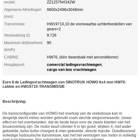
model:
ZZ1257N4342W
Algemene Afmetingen
9800x2496x3048mm
(mm):
Transmissie:
HW19710,10 de voorwaartse achtertoestellen van
gears+2
Verplaatsing (l):
9.726
Maximum drijfsnelheid
90
(km/h):
CABINE:
HW76, (één dwarsbalk met airconditioner)
comercial ladingsvrachtwagen
Hoogtepunt:
,
cargo van box vrachtwagen
Euro II de Ladingsvrachtwagen van SINOTRUK HOWO 6x4 met HW76-
cabine en HW19710-TRANSMISSIE
Beschrijving:
De basisconfiguratie van HOWO-het voertuig van de reeksbouw kan in
dergelijk slecht milieu worden gebruikt zoals slechte wegvoorwaarde, zwaar
effect en het overbelasten, dat de beste keus voor de zware klanten van het
bouwvoertuig zijn. De motor keurt cilinder 6 in lijn goed, strijken 4, met water
gekoelde, turbo-turbo-charged & inter-gekoelde, directe injectie. Goedkeurend
volledige hydraulische transmissie, kan het het vermogen van motor in volledig
spel ruim brengen. Pas automatisch de outputtorsie volgens