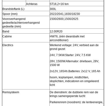
Achteras
ST16,2×16 ton
Brandstoftank (L)
300L
Spoor (mm)
2022/2041,1830/18230
Vooroverhangend
1500/2600,1500/2625
gedeelte/achteroverhangend
gedeelte (mm)
Band
12.00R20
Cabine
HW76, (één dwarsbalk met
airconditioner)
Electrics
Werkend voltage: 24V, verbied aan de
grond gezet
24V, 7.5KW.Starter: 24V, 7.5 KW
28V, 1500W.Alternator: driefasen, 28V,
1500 W
2x12V, 165Ah.Batteries: 2x12 V, 165 Ah
hoorn, koplampen, mistlichten,
stoplichten, indicatoren en omgekeerd
licht
Remsysteem
De dienstrem: de dubbele rem van de
krings samengeperste lucht
Parkerenrem (noodrem): de lenteenergie,