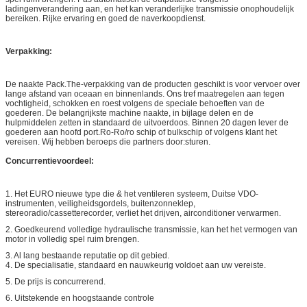
ladingenverandering aan, en het kan veranderlijke transmissie onophoudelijk
bereiken. Rijke ervaring en goed de naverkoopdienst.
Verpakking:
De naakte Pack.The-verpakking van de producten geschikt is voor vervoer over
lange afstand van oceaan en binnenlands. Ons tref maatregelen aan tegen
vochtigheid, schokken en roest volgens de speciale behoeften van de
goederen. De belangrijkste machine naakte, in bijlage delen en de
hulpmiddelen zetten in standaard de uitvoerdoos. Binnen 20 dagen lever de
goederen aan hoofd port.Ro-Ro/ro schip of bulkschip of volgens klant het
vereisen. Wij hebben beroeps die partners door:sturen.
Concurrentievoordeel:
1. Het EURO nieuwe type die & het ventileren systeem, Duitse VDO-
instrumenten, veiligheidsgordels, buitenzonneklep,
stereoradio/cassetterecorder, verliet het drijven, airconditioner verwarmen.
2.
Goedkeurend volledige hydraulische transmissie, kan het het vermogen van
motor in volledig spel ruim brengen.
3. Al lang bestaande reputatie op dit gebied.
4. De specialisatie, standaard en nauwkeurig voldoet aan uw vereiste.
5. De prijs is concurrerend.
6. Uitstekende en hoogstaande controle