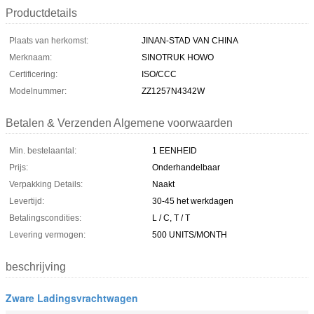
Productdetails
Plaats van herkomst:
JINAN-STAD VAN CHINA
Merknaam:
SINOTRUK HOWO
Certificering:
ISO/CCC
Modelnummer:
ZZ1257N4342W
Betalen & Verzenden Algemene voorwaarden
Min. bestelaantal:
1 EENHEID
Prijs:
Onderhandelbaar
Verpakking Details:
Naakt
Levertijd:
30-45 het werkdagen
Betalingscondities:
L / C, T / T
Levering vermogen:
500 UNITS/MONTH
beschrijving
Zware Ladingsvrachtwagen