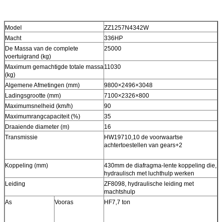
Model
ZZ1257N4342W
Macht
336HP
De Massa van de complete
25000
voertuigrand (kg)
Maximum gemachtigde totale massa
11030
(kg)
Algemene Afmetingen (mm)
9800×2496×3048
Ladingsgrootte (mm)
7100×2326×800
Maximumsnelheid (km/h)
90
Maximumrangcapaciteit (%)
35
Draaiende diameter (m)
16
Transmissie
HW19710,10 de voorwaartse
achtertoestellen van gears+2
Koppeling (mm)
430mm de diafragma-lente koppeling die,
hydraulisch met luchthulp werken
Leiding
ZF8098, hydraulische leiding met
machtshulp
As
Vooras
HF7,7 ton