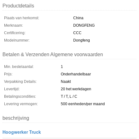
Productdetails
Plaats van herkomst:
China
Merknaam:
DONGFENG
Certificering:
CCC
Modelnummer:
Dongfeng
Betalen & Verzenden Algemene voorwaarden
Min. bestelaantal:
1
Prijs:
Onderhandelbaar
Verpakking Details:
Naakt
Levertijd:
20 het werkdagen
Betalingscondities:
T / T, L / C
Levering vermogen:
500 eenheden/per maand
beschrijving
Hoogwerker Truck