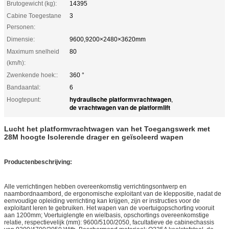
Brutogewicht (kg):
14395
Cabine Toegestane
3
Personen:
Dimensie:
9600,9200×2480×3620mm
Maximum snelheid
80
(km/h):
Zwenkende hoek::
360 °
Bandaantal:
6
hydraulische platformvrachtwagen
Hoogtepunt:
,
de vrachtwagen van de platformlift
Lucht het platformvrachtwagen van het Toegangswerk met
28M hoogte Isolerende drager en geïsoleerd wapen
Productenbeschrijving:
Alle verrichtingen hebben overeenkomstig verrichtingsontwerp en
naambordnaambord, de ergonomische exploitant van de kleppositie, nadat de
eenvoudige opleiding verrichting kan krijgen, zijn er instructies voor de
exploitant leren te gebruiken. Het wapen van de voertuigopschorting vooruit
aan 1200mm; Voertuiglengte en wielbasis, opschortings overeenkomstige
relatie, respectievelijk (mm): 9600/5100/2050, facultatieve de cabinechassis