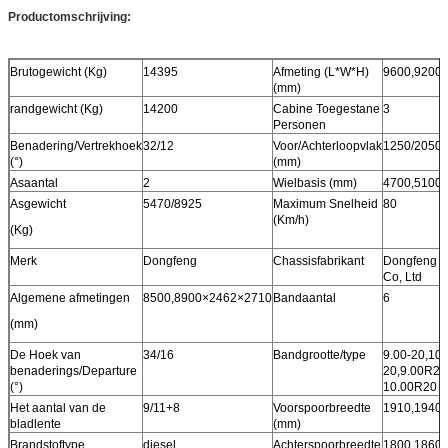
Productomschrijving:
Brutogewicht (Kg)
14395
Afmeting (L*W*H)
9600,9200
(mm)
randgewicht (Kg)
14200
Cabine Toegestane
3
Personen
Benadering/Vertrekhoek
32/12
Voor/Achterloopvlak
1250/2050
(°)
(mm)
Asaantal
2
Wielbasis (mm)
4700,5100
Asgewicht
5470/8925
Maximum Snelheid
80
(Km/h)
(Kg)
Merk
Dongfeng
Chassisfabrikant
Dongfeng A
Co, Ltd
Algemene afmetingen
8500,8900×2462×2710
Bandaantal
6
(mm)
De Hoek van
34/16
Bandgrootte/type
9.00-20,10.
benaderings/Departure
20,9.00R20
(°)
10.00R20 
Het aantal van de
9/11+8
Voorspoorbreedte
1910,1940
bladlente
(mm)
Brandstoftype
diesel
Achterspoorbreedte
1800,1860