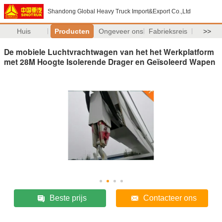
Shandong Global Heavy Truck Import&Export Co.,Ltd
Huis
Producten
Ongeveer ons
Fabrieksreis
>>
De mobiele Luchtvrachtwagen van het het Werkplatform
met 28M Hoogte Isolerende Drager en Geïsoleerd Wapen
Beste prijs
Contacteer ons