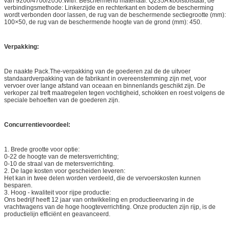
van 9200/4700/2050.With. Beschermend materiaal: Q235A koolstofstaal, de
verbindingsmethode: Linkerzijde en rechterkant en bodem de bescherming
wordt verbonden door lassen, de rug van de beschermende sectiegrootte (mm):
100×50, de rug van de beschermende hoogte van de grond (mm): 450.
Verpakking:
De naakte Pack.The-verpakking van de goederen zal de de uitvoer
standaardverpakking van de fabrikant in overeenstemming zijn met, voor
vervoer over lange afstand van oceaan en binnenlands geschikt zijn. De
verkoper zal treft maatregelen tegen vochtigheid, schokken en roest volgens de
speciale behoeften van de goederen zijn.
Concurrentievoordeel:
1. Brede grootte voor optie:
0-22 de hoogte van de metersverrichting;
0-10 de straal van de metersverrichting.
2. De lage kosten voor gescheiden leveren:
Het kan in twee delen worden verdeeld, die de vervoerskosten kunnen
besparen.
3. Hoog - kwaliteit voor rijpe productie:
Ons bedrijf heeft 12 jaar van ontwikkeling en productieervaring in de
vrachtwagens van de hoge hoogteverrichting. Onze producten zijn rijp, is de
productielijn efficiënt en geavanceerd.