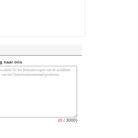
ag naar ons
(
0
/ 3000)