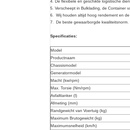
4. De flexibele en geschikte logistische dien
5.
Verscheept in Bulklading, de Container v
6. Wij houden altijd hoog rendement en de 
7. De beste gewaarborgde kwaliteitsnorm.
Specificaties:
Model
Productnaam
Chassismodel
Generatormodel
Macht (kw/rpm)
Max. Torsie (Nm/rpm)
Asfalttanker (l)
Afmeting (mm)
Randgewicht van Voertuig (kg)
Maximum Brutogewicht (kg)
Maximumsnelheid (km/h)