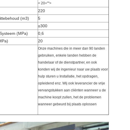
< 20="">
220
ittebehoud (m3)
5
≤300
Systeem (MPa)
0,6
MPa)
20
Onze machines die in meer dan 90 landen
gebruiken, enkele landen hebben de
handelaar of de dienstpartner, en ook
konden wij de ingenieur naar uw plaats voor
hulp sturen u Installatie, het opdragen,
opleidend enz. Wij ook leverancier de vrije
vervangstukken aan cliënten wanneer u de
machine koopt zullen, het de problemen
wanneer gebeurd bij plaats oplossen