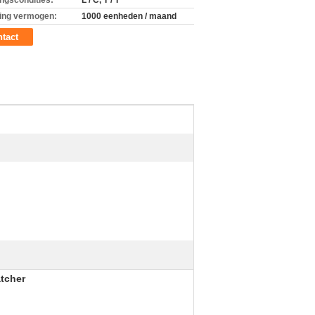
ingscondities:
L / C, T / T
ing vermogen:
1000 eenheden / maand
tact
atcher