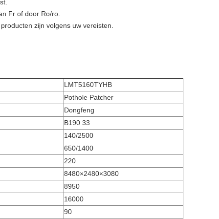
st.
an Fr of door Ro/ro.
producten zijn volgens uw vereisten.
LMT5160TYHB
Pothole Patcher
Dongfeng
B190 33
140/2500
650/1400
220
8480×2480×3080
8950
16000
90