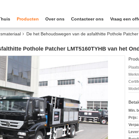
Thuis
Producten
Over ons
Contacteer ons
Vraag een off
smateriaal
De het Behoudswegen van de asfalthitte Pothole Patch
falthitte Pothole Patcher LMT5160TYHB van het On
Produ
Plaats
Merkn
Certif
Mode
Beta
Min. b
Prijs:
Verpa
Levert