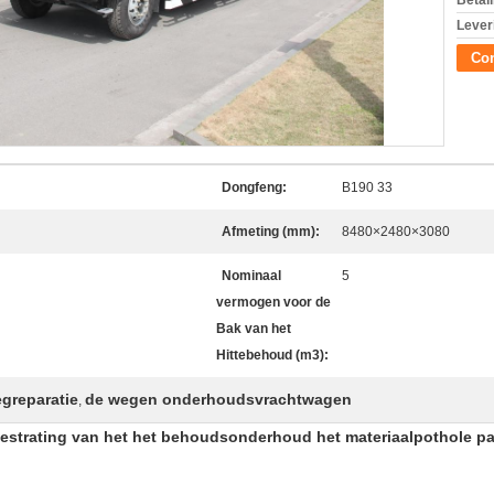
Betal
Lever
Con
Dongfeng:
B190 33
Afmeting (mm):
8480×2480×3080
Nominaal
5
vermogen voor de
Bak van het
Hittebehoud (m3):
egreparatie
de wegen onderhoudsvrachtwagen
,
bestrating van het het behoudsonderhoud het materiaalpothole p