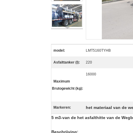
model:
LMT5160TYHB
Asfalttanker (l):
220
16000
Maximum
Brutogewicht (kg):
het materiaal van de w
Markeren:
5 m3-van de het asfalthitte van de Weg
Beschrijving: