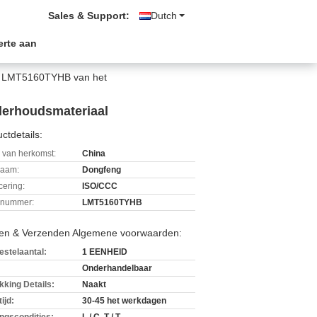
Sales & Support:
Dutch
erte aan
er LMT5160TYHB van het
derhoudsmateriaal
ctdetails:
 van herkomst:
China
aam:
Dongfeng
icering:
ISO/CCC
lnummer:
LMT5160TYHB
len & Verzenden Algemene voorwaarden:
estelaantal:
1 EENHEID
Onderhandelbaar
kking Details:
Naakt
ijd:
30-45 het werkdagen