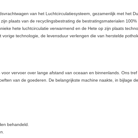
rachtwagen van het Luchtcirculatiesysteem, gezamenlijk met het Dui
ijn plaats van de recyclingsbestrating de bestratingsmaterialen 100% 
unieke hete luchtcirculatie verwarmend en de Hete op zijn plaats tech
t vorige technologie, de levensduur verlengen die van herstelde pothol
s voor vervoer over lange afstand van oceaan en binnenlands. Ons tref
eften van de goederen. De belangrijkste machine naakte, in bijlage d
rden behandeld.
en.