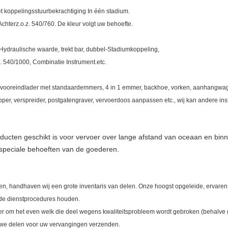
et koppelingsstuurbekrachtiging In één stadium.
chterz.o.z. 540/760. De kleur volgt uw behoefte.
 Hydraulische waarde, trekt bar, dubbel-Stadiumkoppeling,
. 540/1000, Combinatie Instrument.etc.
als vooreindlader met standaardemmers, 4 in 1 emmer, backhoe, vorken, aanhangwa
chipper, verspreider, postgatengraver, vervoerdoos aanpassen etc., wij kan andere i
ucten geschikt is voor vervoer over lange afstand van oceaan en bin
 speciale behoeften van de goederen.
en, handhaven wij een grote inventaris van delen. Onze hoogst opgeleide, ervaren
de dienstprocedures houden.
s er om het even welk die deel wegens kwaliteitsprobleem wordt gebroken (behalv
euwe delen voor uw vervangingen verzenden.