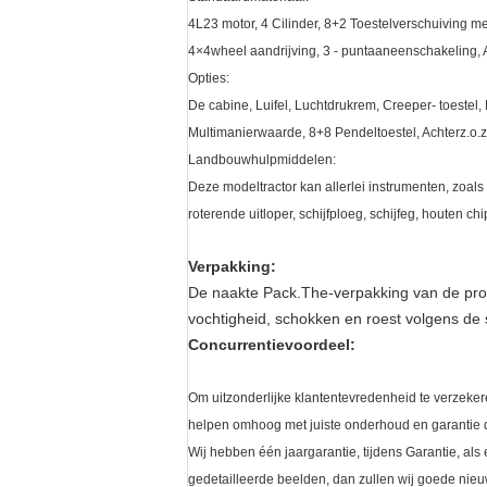
4L23 motor, 4 Cilinder, 8+2 Toestelverschuiving m
4×4wheel aandrijving, 3 - puntaaneenschakeling, A
Opties:
De cabine, Luifel, Luchtdrukrem, Creeper- toestel,
Multimanierwaarde, 8+8 Pendeltoestel, Achterz.o.z
Landbouwhulpmiddelen:
Deze modeltractor kan allerlei instrumenten, zo
roterende uitloper, schijfploeg, schijfeg, houten 
Verpakking:
De naakte Pack.The-verpakking van de prod
vochtigheid, schokken en roest volgens de
Concurrentievoordeel:
Om uitzonderlijke klantentevredenheid te verzeker
helpen omhoog met juiste onderhoud en garantie 
Wij hebben één jaargarantie, tijdens Garantie, al
gedetailleerde beelden, dan zullen wij goede ni