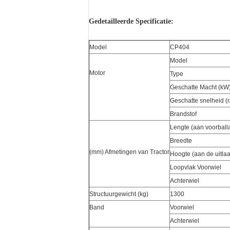
Gedetailleerde Specificatie:
Model
CP404
Model
Motor
Type
Geschatte Macht (kW
Geschatte snelheid (r
Brandstof
Lengte (aan voorballa
Breedte
(mm) Afmetingen van Tractor
Hoogte (aan de uitla
Loopvlak Voorwiel
Achterwiel
Structuurgewicht (kg)
1300
Band
Voorwiel
Achterwiel