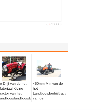
(
0
/ 3000)
e Drijf van de het
450mm Min van de
ateriaal Kleine
het
ractor van het
Landbouwbedrijftractor
andbouwlandbouwbedrijf
van de
ijf
nstrumenten met 4
Grondontruiming
ielen 36.8kw
4x4 het