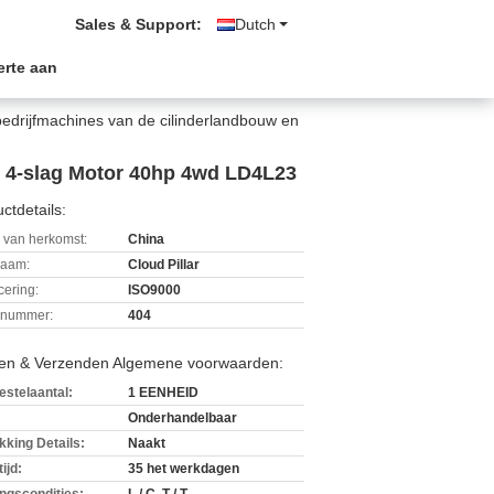
Sales & Support:
Dutch
erte aan
drijfmachines van de cilinderlandbouw en
n 4-slag Motor 40hp 4wd LD4L23
ctdetails:
 van herkomst:
China
aam:
Cloud Pillar
icering:
ISO9000
lnummer:
404
len & Verzenden Algemene voorwaarden:
estelaantal:
1 EENHEID
Onderhandelbaar
kking Details:
Naakt
ijd:
35 het werkdagen