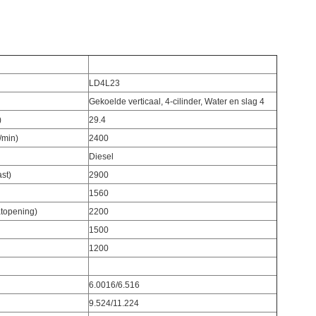
LD4L23
Gekoelde verticaal, 4-cilinder, Water en slag 4
)
29.4
/min)
2400
Diesel
st)
2900
1560
atopening)
2200
1500
1200
6.0016/6.516
9.524/11.224