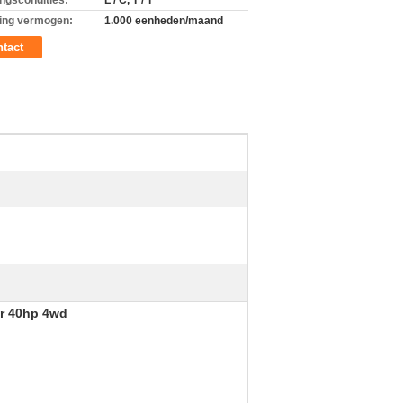
ingscondities:
L / C, T / T
ing vermogen:
1.000 eenheden/maand
tact
or 40hp 4wd