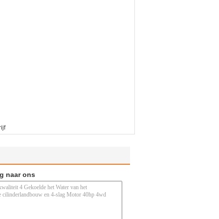
jf
ag naar ons