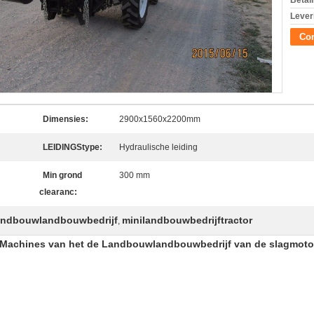
Betal
Lever
Con
Dimensies:
2900x1560x2200mm
LEIDINGStype:
Hydraulische leiding
Min grond
300 mm
clearanc:
 landbouwlandbouwbedrijf
minilandbouwbedrijftractor
,
de Machines van het de Landbouwlandbouwbedrijf van de slagmot