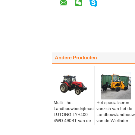
Andere Producten
Multi - het
Het specialiseren
Landbouwbedrijfmachines
vanzich van het de
LUTONG LYH400
Landbouwlandbouwb
4WD 490BT van de
van de Wiellader
Doellandbouw/Minilandbouwbedrijftractor
van de de
Machines0.5cbm