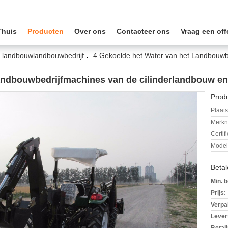
Thuis
Producten
Over ons
Contacteer ons
Vraag een off
 landbouwlandbouwbedrijf
4 Gekoelde het Water van het Landbouwbe
andbouwbedrijfmachines van de cilinderlandbouw e
Produ
Plaats
Merkn
Certif
Mode
Beta
Min. b
Prijs:
Verpa
Levert