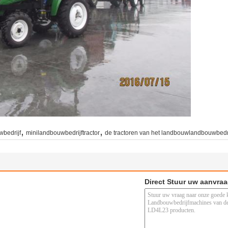
,
,
wbedrijf
minilandbouwbedrijftractor
de tractoren van het landbouwlandbouwbedri
Direct Stuur uw aanvra