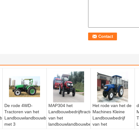
De rode 4WD-
MAP304 het
Het rode van het de
d
Tractoren van het
Landbouwbedrijftractor
Machines Kleine
M
edrijf
Landbouwlandbouwbedrijf
van het
Landbouwbedrijf
T
met 3
landbouwlandbouwbedrijf
van het
L
Puntopschorting en
Machinery30hp
Landbouwlandbouwbedr
I
Dubbele
4WD met de
Gewicht van de de
w