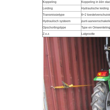
Koppeling
Koppeling in één sta
Leiding
Hydraulische leiding
Transmissietype
8+2 toestelverschuiv
Hydraulisch systeem
punt-aaneenschakeli
Opschortingstype
Type en Omwentelin
Z.o.z.
Latgrootte