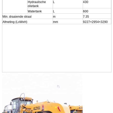
Hydraulische
L
430
olietank
Watertank
L
600
Min. draaiende straal
m
7.35
Afmeting (LxWxH)
mm
9227×2954×3290