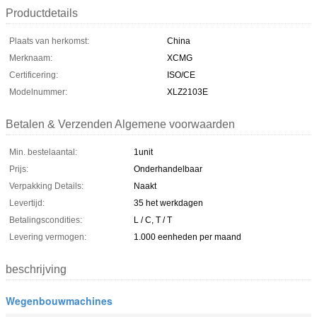
Productdetails
Plaats van herkomst:
China
Merknaam:
XCMG
Certificering:
ISO/CE
Modelnummer:
XLZ2103E
Betalen & Verzenden Algemene voorwaarden
Min. bestelaantal:
1unit
Prijs:
Onderhandelbaar
Verpakking Details:
Naakt
Levertijd:
35 het werkdagen
Betalingscondities:
L / C, T / T
Levering vermogen:
1.000 eenheden per maand
beschrijving
Wegenbouwmachines