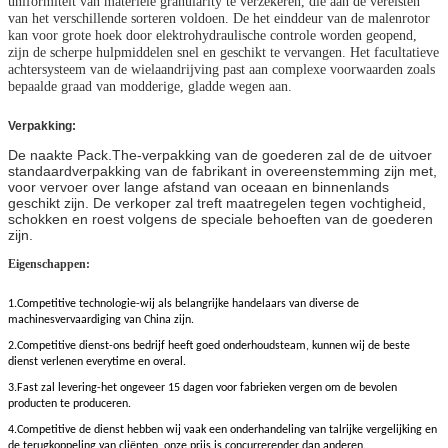
uniformiteit van materiële granularity te verzekeren, die aan de vereisten
van het verschillende sorteren voldoen.
De het einddeur van de malenrotor
kan voor grote hoek door elektrohydraulische controle worden geopend,
zijn de scherpe hulpmiddelen snel en geschikt te vervangen.
Het facultatieve
achtersysteem van de wielaandrijving past aan complexe voorwaarden zoals
bepaalde graad van modderige, gladde wegen aan.
Verpakking:
De naakte Pack.The-verpakking van de goederen zal de de uitvoer
standaardverpakking van de fabrikant in overeenstemming zijn met,
voor vervoer over lange afstand van oceaan en binnenlands
geschikt zijn. De verkoper zal treft maatregelen tegen vochtigheid,
schokken en roest volgens de speciale behoeften van de goederen
zijn.
Eigenschappen:
1.Competitive technologie-wij als belangrijke handelaars van diverse de
machinesvervaardiging van China zijn.
2.Competitive dienst-ons bedrijf heeft goed onderhoudsteam, kunnen wij de beste
dienst verlenen everytime en overal.
3.Fast zal levering-het ongeveer 15 dagen voor fabrieken vergen om de bevolen
producten te produceren.
4.Competitive de dienst hebben wij vaak een onderhandeling van talrijke vergelijking en
de terugkoppeling van cliënten, onze prijs is concurrerender dan anderen.