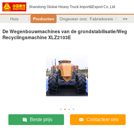
Shandong Global Heavy Truck Import&Export Co.,Ltd
Huis
Producten
Ongeveer ons
Fabrieksreis
>>
De Wegenbouwmachines van de grondstabilisatie/Weg
Recyclingsmachine XLZ2103E
Beste prijs
Contacteer ons