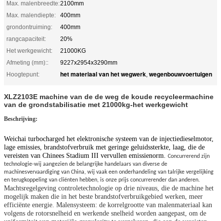
Max. malenbreedte:
2100mm
Max. malendiepte:
400mm
grondontruiming:
400mm
rangcapaciteit:
20%
Het werkgewicht:
21000KG
Afmeting (mm)::
9227x2954x3290mm
het materiaal van het wegwerk
wegenbouwvoertuigen
Hoogtepunt:
,
XLZ2103E machine van de de weg de koude recycleermachine
van de grondstabilisatie met 21000kg-het werkgewicht
Beschrijving:
Weichai turbocharged het elektronische systeem van de injectiedieselmotor,
lage emissies, brandstofverbruik met geringe geluidssterkte, laag, die de
vereisten van Chinees Stadium III vervullen emissienorm.
Concurrerend zijn
technologie-wij aangezien de belangrijke handelaars van diverse de
machinesvervaardiging van China, wij vaak een onderhandeling van talrijke vergelijking
en terugkoppeling van cliënten hebben, is onze prijs concurrerender dan anderen.
Machtsregelgeving controletechnologie op drie niveaus, die de machine het
mogelijk maken die in het
beste brandstofverbruikgebied
werken
, meer
efficiënte energie.
Malensysteem: de korrelgrootte van malenmateriaal kan
volgens de rotorsnelheid en werkende snelheid worden aangepast, om de