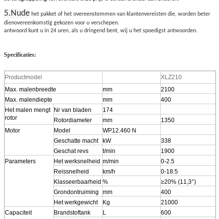
5.Nude
het pakket of het overeenstemmen van klantenvereisten die, worden beter
dienovereenkomstig gekozen voor u verschepen.
antwoord kunt u in 24 uren, als u dringend bent, wij u het spoedigst antwoorden.
Specificaties:
T1000 de pers van de de machineswegwals van de trillingsbouw
Productmodel
XLZ210
Max. malenbreedte
mm
2100
Max. malendiepte
mm
400
Het malen mengt
Nr van bladen
174
rotor
Rotordiameter
mm
1350
Motor
Model
WP12.460 N
Geschatte macht
kW
338
Geschat revs
t/min
1900
Parameters
Het werksnelheid
m/min
0-2.5
Reissnelheid
km/h
0-18.5
Klasseerbaarheid
%
≥20% (11,3°)
Grondontruiming
mm
400
Het werkgewicht
Kg
21000
Capaciteit
Brandstoftank
L
600