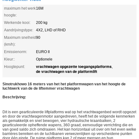
maximum het werk
16M
hoogte:
Werkende kooi:
200 kg
Aandrijvingstype:
4X2, LHD of RHD
Maximum snelheid
90
(km/h):
Emissienorm:
EURO II
Kleur::
Optionele
vrachtwagen opgezette toegangsplatforms
Hoogtepunt:
,
de vrachtwagen van de platformlift
Sinotrukhowo 16 meters van het het platformwapen van het hoogte de
luchtwerk van de de liftemmer vrachtwagen
Beschrijving:
Dit is een gearticuleerde liftplatforms wat op het vrachtwagenbed wordt opgezet
en door de vrachtwagenmotor aangedreven, heeft het de volgende kenmerken
als gemakkelijk en snel bewogen, vier hydraulische kraanbalken, 2
gearticuleerde opheffende wapens, 360 graad, eenvoudige verrichting die en
van goed saldo zich omdraaien. Het kan horizontaal uit over om het even welke
barrières bereiken en de luchtbanen verwezenlijken op verscheidene punten
door één einde. De ruime platforms kan 2 of meer mensen en hun