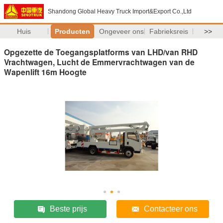
Shandong Global Heavy Truck Import&Export Co.,Ltd
Huis
Producten
Ongeveer ons
Fabrieksreis
>>
Opgezette de Toegangsplatforms van LHD/van RHD
Vrachtwagen, Lucht de Emmervrachtwagen van de
Wapenlift 16m Hoogte
Beste prijs
Contacteer ons