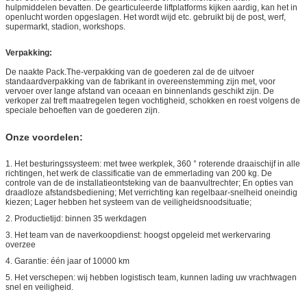
hulpmiddelen bevatten. De gearticuleerde liftplatforms kijken aardig, kan het in
openlucht worden opgeslagen. Het wordt wijd etc. gebruikt bij de post, werf,
supermarkt, stadion, workshops.
Verpakking:
De naakte Pack.The-verpakking van de goederen zal de de uitvoer
standaardverpakking van de fabrikant in overeenstemming zijn met, voor
vervoer over lange afstand van oceaan en binnenlands geschikt zijn. De
verkoper zal treft maatregelen tegen vochtigheid, schokken en roest volgens de
speciale behoeften van de goederen zijn.
Onze voordelen:
1.
Het besturingssysteem: met twee werkplek, 360 ° roterende draaischijf in alle
richtingen, het werk de classificatie van de emmerlading van 200 kg. De
controle van de de installatieontsteking van de baanvultrechter; En opties van
draadloze afstandsbediening; Met verrichting kan regelbaar-snelheid oneindig
kiezen; Lager hebben het systeem van de veiligheidsnoodsituatie;
2. Productietijd: binnen 35 werkdagen
3. Het team van de naverkoopdienst: hoogst opgeleid met werkervaring
overzee
4. Garantie: één jaar of 10000 km
5. Het verschepen: wij hebben logistisch team, kunnen lading uw vrachtwagen
snel en veiligheid.