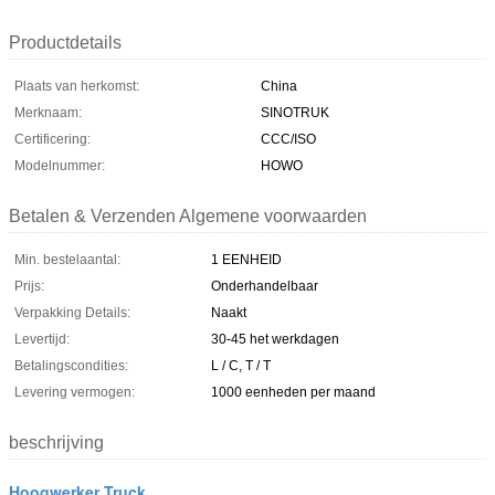
Productdetails
Plaats van herkomst:
China
Merknaam:
SINOTRUK
Certificering:
CCC/ISO
Modelnummer:
HOWO
Betalen & Verzenden Algemene voorwaarden
Min. bestelaantal:
1 EENHEID
Prijs:
Onderhandelbaar
Verpakking Details:
Naakt
Levertijd:
30-45 het werkdagen
Betalingscondities:
L / C, T / T
Levering vermogen:
1000 eenheden per maand
beschrijving
Hoogwerker Truck