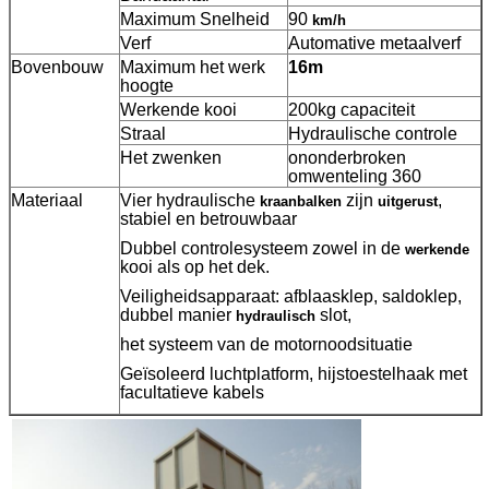
Maximum Snelheid
90
km/h
Verf
Automative metaalverf
Bovenbouw
Maximum het werk
16m
hoogte
Werkende kooi
200kg capaciteit
Straal
Hydraulische controle
Het zwenken
ononderbroken
omwenteling 360
Materiaal
Vier hydraulische
zijn
,
kraanbalken
uitgerust
stabiel en betrouwbaar
Dubbel controlesysteem zowel in de
werkende
kooi als op het dek.
Veiligheidsapparaat: afblaasklep, saldoklep,
dubbel manier
slot,
hydraulisch
het systeem van de motornoodsituatie
Geïsoleerd luchtplatform, hijstoestelhaak met
facultatieve kabels