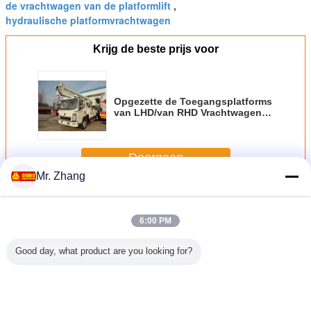
de vrachtwagen van de platformlift
,
hydraulische platformvrachtwagen
Krijg de beste prijs voor
Opgezette de Toegangsplatforms
van LHD/van RHD Vrachtwagen,
Lucht de Emmervrachtwagen van
de Wapenlift 16m Hoogte
Doorgaan
Mr. Zhang
Hoogwerker Truck
Meer
6:00 PM
Good day, what product are you looking for?
TJZ0607
Van de
DFAC LHD 22m
Euro 2 Dubbele
Nieuwe
 Mobiele
Metershoogte van
Lucht de
het
Volledige
m van de
HOWO 8-24 van
Vrachtwagen4x2
Platformvrachtwagen
Vrachtwa
t/Hydraulisch
het het
Aandrijving van
820m het
het h