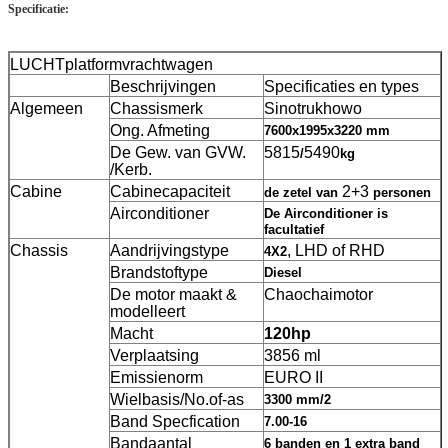
Specificatie:
LUCHTplatformvrachtwagen
Beschrijvingen
Specificaties en types
Algemeen
Chassismerk
Sinotrukhowo
Ong. Afmeting
7600x1995x3220 mm
De Gew. van GVW.
5815
5490
/
kg
/Kerb.
Cabine
Cabinecapaciteit
2+3
de zetel van
personen
Airconditioner
De Airconditioner is
facultatief
Chassis
Aandrijvingstype
, LHD of RHD
4X2
Brandstoftype
Diesel
De motor maakt &
Chaochaimotor
modelleert
Macht
120hp
Verplaatsing
3856 ml
Emissienorm
EURO II
Wielbasis/No.of-as
3300 mm/2
Band Specfication
7.00-16
Bandaantal
6 banden en 1 extra band