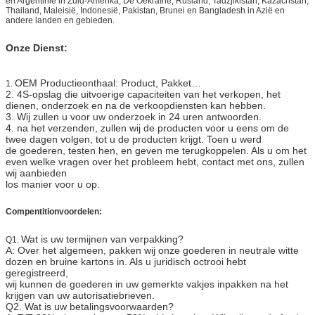
en Argentinië in Zuid-Amerika; De Oekraïne, Rusland, Tadzjikistan, Kazachstan,
Thailand, Maleisië, Indonesië, Pakistan, Brunei en Bangladesh in Azië en
andere landen en gebieden.
Onze Dienst:
OEM Productieonthaal: Product, Pakket…
1.
2. 4S-opslag die uitvoerige capaciteiten van het verkopen, het
dienen, onderzoek en na de verkoopdiensten kan hebben.
3. Wij zullen u voor uw onderzoek in 24 uren antwoorden.
4. na het verzenden, zullen wij de producten voor u eens om de
twee dagen volgen, tot u de producten krijgt. Toen u werd
de goederen, testen hen, en geven me terugkoppelen. Als u om het
even welke vragen over het probleem hebt, contact met ons, zullen
wij aanbieden
los manier voor u op.
Compentition
voordelen:
Wat is uw termijnen van verpakking?
Q1.
A: Over het algemeen, pakken wij onze goederen in neutrale witte
dozen en bruine kartons in. Als u juridisch octrooi hebt
geregistreerd,
wij kunnen de goederen in uw gemerkte vakjes inpakken na het
krijgen van uw autorisatiebrieven.
Q2. Wat is uw betalingsvoorwaarden?