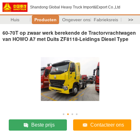
Shandong Global Heavy Truck Import&Export Co.,Ltd
Huis
Producten
Ongeveer ons
Fabrieksreis
>>
60-70T op zwaar werk berekende de Tractorvrachtwagen
van HOWO A7 met Duits ZF8118-Leidings Diesel Type
Beste prijs
Contacteer ons