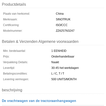
Productdetails
Plaats van herkomst:
China
Merknaam:
SINOTRUK
Certificering:
ISO/CCC
Modelnummer:
ZZ4257N3247
Betalen & Verzenden Algemene voorwaarden
Min. bestelaantal:
1 EENHEID
Prijs:
Onderhandelbaar
Verpakking Details:
Naakt
Levertijd:
30-45 het werkdagen
Betalingscondities:
L / C, T / T
Levering vermogen:
500 UNITS/MONTH
beschrijving
De vrachtwagen van de tractoraanhangwagen