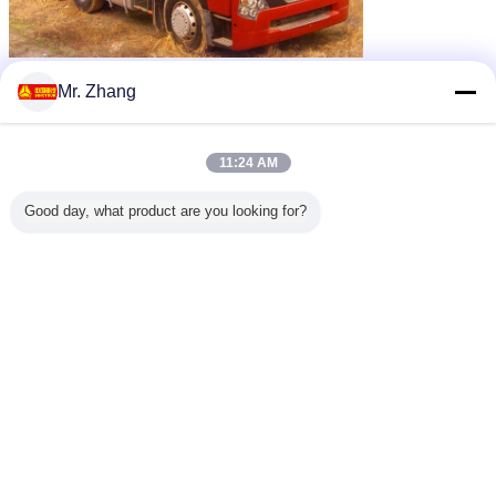
tractor hoofdvrachtwagen
Markeringen:
,
Mr. Zhang
diesel tractorvrachtwagen
Eerste - verhuizersvrachtwagen
,
Krijg de beste prijs voor
11:24 AM
Good day, what product are you looking for?
60-70T op zwaar werk berekende
de Tractorvrachtwagen van
HOWO A7 met Duits ZF8118-
Leidings Diesel Type
Doorgaan
De vrachtwagen van de tractoraanhangwagen
Meer