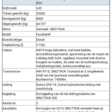
6X4
Drijfmodel
LHD
Totaal gewicht (kg)
25000
Randgewicht (kg)
8800
Slepengewicht (kg)
60-70T
Motor
Gemaakt: SINOTRUK
Model:
Facultatief
Brandstoftype:
Diesel
Verplaatsing (l)
9.726L
Cabine
HW79 hoge dakcabine, met twee bedden,
airconditioningstoestel, opschorting van de 4 punt de
volledig-drijft lucht, regelbaar stuurwiel met diverse
hoogten en hoeken, de zetel van de luchtopschorting.
Veiligheidsgordels, buitenzonneklep enz.
Transmissie
HW19710, SINOTRUK 10orward en 2 omgekeerde
shell van het ijzerstaal versnellingsbak
Nuclearance: 1900Nm
Leiding
Duitse ZF8118, Duitse hydraulische leiding met
machtshulp
Koppeling
De koppeling van de het diafragmalente van
SINOTRUK 430
Aantal as
3
Aandrijfas
De hoogte van HC16 SINOTRUK versterkt twee uit