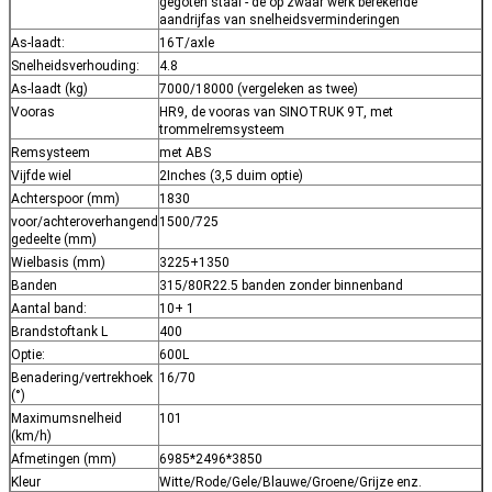
gegoten staal - de op zwaar werk berekende
aandrijfas van snelheidsverminderingen
As-laadt:
16T/axle
Snelheidsverhouding:
4.8
As-laadt (kg)
7000/18000 (vergeleken as twee)
Vooras
HR9, de vooras van SINOTRUK 9T, met
trommelremsysteem
Remsysteem
met ABS
Vijfde wiel
2Inches (3,5 duim optie)
Achterspoor (mm)
1830
voor/achteroverhangend
1500/725
gedeelte (mm)
Wielbasis (mm)
3225+1350
Banden
315/80R22.5 banden zonder binnenband
Aantal band:
10+ 1
Brandstoftank L
400
Optie:
600L
Benadering/vertrekhoek
16/70
(°)
Maximumsnelheid
101
(km/h)
Afmetingen (mm)
6985*2496*3850
Kleur
Witte/Rode/Gele/Blauwe/Groene/Grijze enz.