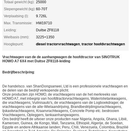
Totaal gewicht (kg):
25000
Slepengewicht (kg):
60-70T
Verplaatsing (l):
9.726L
Max. Transmissie:
HW19710
Leiding:
Duitse ZF8118
Wielbasis (mm):
3225+1350
diesel tractorvrachtwagen
tractor hoofdvrachtwagen
Hoogtepunt:
,
Vrachtwagen van de de aanhangwagen de hoofdtractor van SINOTRUK
HOWO A7 6X4 met Duitse ZF8118-leiding
Bedrijfbeschrijving
:
De handelsco. van ShanDongsanwei, Ltd is een professionele vrachtwagen en
de delen van de bedrijf verkopende plicht.
Onze producten zijn HOWO, de vrachtwagens van de het merkreeks van
HOWO A7, met inbegrip van hoofdtractorvrachtwagens, Water/olietankwagens,
die vrachtwagens, Vuilnisauto's, de vrachtwagens van de Logboekdrager, de
vrachtwagens van de alle-Wielaandrijving, Brandbestrijdingsvrachtwagens,
Ijskastvrachtwagens, Kraanvrachtwagens, Concrete Pomp etc. bestrooien
Vrachtwagens, Opleggers, tankaanhangwagens.
Ons bedrijf heeft de uitvoer onze producten naar Nigeria, Angola, Ghana, Libië,
Kameroen, Guinea, de Kongo, Mali, Tanzania, Ethiopië, Algerije, de Soedan,
Egypte en andere Afrikaanse landen; Peru, Chili, Venezuela, Colombia, Brazilië