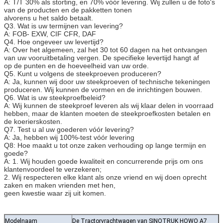
A: T/T 30% als storting, en 70% vóór levering. Wij zullen u de foto's
van de producten en de pakketten tonen
alvorens u het saldo betaalt.
Q3. Wat is uw termijnen van levering?
A: FOB- EXW, CIF CFR, DAF
Q4. Hoe ongeveer uw levertijd?
A: Over het algemeen, zal het 30 tot 60 dagen na het ontvangen
van uw vooruitbetaling vergen. De specifieke levertijd hangt af
op de punten en de hoeveelheid van uw orde.
Q5. Kunt u volgens de steekproeven produceren?
A: Ja, kunnen wij door uw steekproeven of technische tekeningen
produceren. Wij kunnen de vormen en de inrichtingen bouwen.
Q6. Wat is uw steekproefbeleid?
A: Wij kunnen de steekproef leveren als wij klaar delen in voorraad
hebben, maar de klanten moeten de steekproefkosten betalen en
de koerierskosten.
Q7. Test u al uw goederen vóór levering?
A: Ja, hebben wij 100%-test vóór levering
Q8: Hoe maakt u tot onze zaken verhouding op lange termijn en
goede?
A: 1. Wij houden goede kwaliteit en concurrerende prijs om ons
klantenvoordeel te verzekeren;
2. Wij respecteren elke klant als onze vriend en wij doen oprecht
zaken en maken vrienden met hen,
geen kwestie waar zij uit komen.
Modelnaam
De Tractorvrachtwagen van SINOTRUK HOWO A7