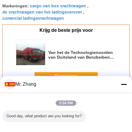
cargo van box vrachtwagen
Markeringen:
,
de vrachtwagen van het ladingsvervoer
,
comercial ladingsvrachtwagen
Krijg de beste prijs voor
Van het de Technologienoorden
van Duitsland van Benzbeiben
van de het merk6x4 6x6 30Ton
380hp Zware Off Road Container
de Ladingsvrachtwagen
Doorgaan
Mr. Zhang
Zware Ladingsvrachtwagen
Meer
5:04 PM
Good day, what product are you looking for?
egante
FAW-Tijger - 4*2
Howo 30 Ton van
Dieseltype de
Van d
hte
van V 11 - 20
6X4 Heavy-duty
Vrachtwagen4x2
Ladingsvr