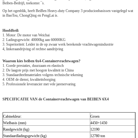
Beiben-Bedrijf¡ toekomst ¯s.
Op het ogenblik, heeft BeiBen Heavy-duty Company 3 producionbasissen vastgelegd wat
in BaoTou, ChongQing en PengLai is.
Hoofdbril:
1. Motor: De motor van Weichai
2. Ladingsgewicht: 40000kg aan 60000KG
3. Superioriteit: Leider in de op zwaar werk berekende vrachtwagenindustrie
4, linkeraandrijving of rechtse aandrijving
Waarom kies beiben 6x4-Containervrachtwagen?
1. Goede prestaties, duurzaam en elastisch
2. De laagste prijs met hoogste kwaliteit in China
3. Standaardteeltmaterialen volgens technische tekening
4. OEM de dienst, kwaliteitsborging
5. Professionele leverancier met vele jarenervaring
SPECIFICATIE VAN de Containervrachtwagen van BEIBEN 6X4
Cabinekleur:
Groen
Wielbasis (mm)
4450+1450
Randgewicht (kg)
12190
Standaardladingsgewicht (kg)
12780 ton