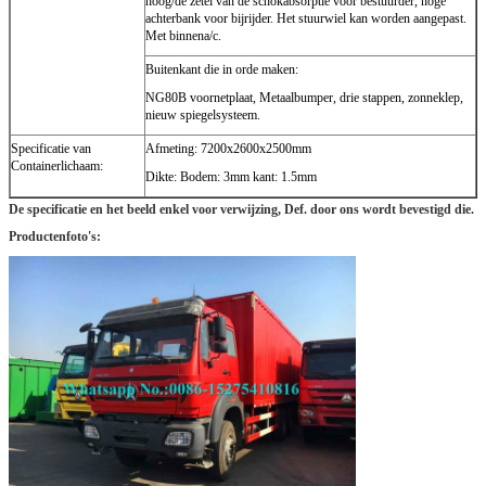
hoog/de zetel van de schokabsorptie voor bestuurder, hoge
achterbank voor bijrijder. Het stuurwiel kan worden aangepast.
Met binnena/c.
Buitenkant die in orde maken:
NG80B voornetplaat, Metaalbumper, drie stappen, zonneklep,
nieuw spiegelsysteem.
Specificatie van
Afmeting: 7200x2600x2500mm
Containerlichaam:
Dikte: Bodem: 3mm kant: 1.5mm
De specificatie en het beeld enkel voor verwijzing, Def. door ons wordt bevestigd die.
Productenfoto's: