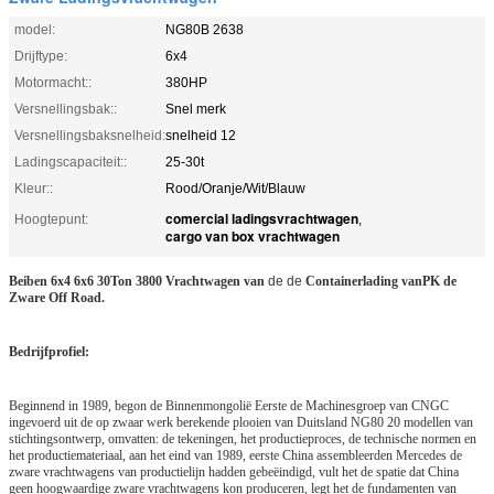
model:
NG80B 2638
Drijftype:
6x4
Motormacht::
380HP
Versnellingsbak::
Snel merk
Versnellingsbaksnelheid:
snelheid 12
Ladingscapaciteit::
25-30t
Kleur::
Rood/Oranje/Wit/Blauw
comercial ladingsvrachtwagen
Hoogtepunt:
,
cargo van box vrachtwagen
Beiben 6x4 6x6 30Ton 3800 Vrachtwagen van
de de
Containerlading vanPK de
Zware Off Road.
Bedrijfprofiel:
Beginnend in 1989, begon de Binnenmongolië Eerste de Machinesgroep van CNGC
ingevoerd uit de op zwaar werk berekende plooien van Duitsland NG80 20 modellen van
stichtingsontwerp, omvatten: de tekeningen, het productieproces, de technische normen en
het productiemateriaal, aan het eind van 1989, eerste China assembleerden Mercedes de
zware vrachtwagens van productielijn hadden gebeëindigd, vult het de spatie dat China
geen hoogwaardige zware vrachtwagens kon produceren, legt het de fundamenten van