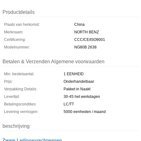
Productdetails
Plaats van herkomst:
China
Merknaam:
NORTH BENZ
Certificering:
CCC/CE/ISO9001
Modelnummer:
NG80B 2638
Betalen & Verzenden Algemene voorwaarden
Min. bestelaantal:
1 EENHEID
Prijs:
Onderhandelbaar
Verpakking Details:
Pakket in Naakt
Levertijd:
30-45 het werkdagen
Betalingscondities:
LC/TT
Levering vermogen:
5000 eenheden / maand
beschrijving
Zware Ladingsvrachtwagen