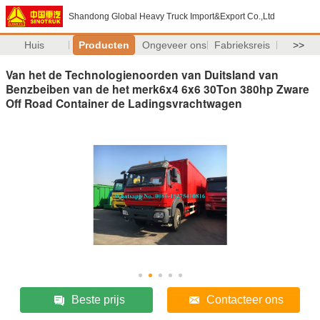
Shandong Global Heavy Truck Import&Export Co.,Ltd
Huis
Producten
Ongeveer ons
Fabrieksreis
>>
Van het de Technologienoorden van Duitsland van
Benzbeiben van de het merk6x4 6x6 30Ton 380hp Zware
Off Road Container de Ladingsvrachtwagen
Beste prijs
Contacteer ons