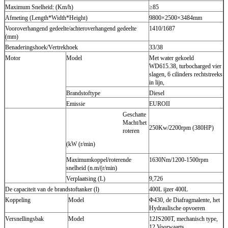
Maximum Snelheid: (Km/h)
≥85
Afmeting (Length*Width*Height)
9800×2500×3484mm
Vooroverhangend gedeelte/achteroverhangend gedeelte
1410/1687
(mm)
Benaderingshoek/Vertrekhoek
33/38
Motor
Model
Met water gekoeld
WD615.38, turbocharged vier
slagen, 6 cilinders rechtstreeks
in lijn,
Brandstoftype
Diesel
Emissie
EUROII
Geschatte
Macht/het
250Kw/2200rpm (380HP)
roteren
(kW (r/min)
Maximumkoppel/roterende
1630Nm/1200-1500rpm
snelheid (n.m/(r/min)
Verplaatsing (L)
9,726
De capaciteit van de brandstoftanker (l)
400L ijzer 400L
Koppeling
Model
Φ430, de Diafragmalente, het
Hydraulische opvoeren
Versnellingsbak
Model
12JS200T, mechanisch type,
12 Voorwaarts