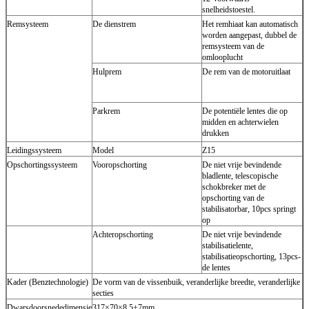
snelheidstoestel.
Remsysteem
De dienstrem
Het remhiaat kan automatisch
worden aangepast, dubbel de
remsysteem van de
omlooplucht
Hulprem
De rem van de motoruitlaat
Parkrem
De potentiële lentes die op
midden en achterwielen
drukken
Leidingssysteem
Model
Z15
Opschortingssysteem
Vooropschorting
De niet vrije bevindende
bladlente, telescopische
schokbreker met de
opschorting van de
stabilisatorbar, 10pcs springt
op
Achteropschorting
De niet vrije bevindende
stabilisatielente,
stabilisatieopschorting, 13pcs-
de lentes
Kader (Benztechnologie)
De vorm van de vissenbuik, veranderlijke breedte, veranderlijke
secties
Dwarsdoorsnededimensie
317×70×8.5+7mm