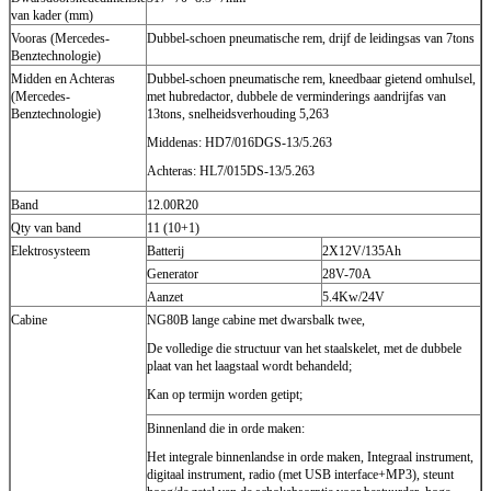
van kader (mm)
Vooras (Mercedes-
Dubbel-schoen pneumatische rem, drijf de leidingsas van 7tons
Benztechnologie)
Midden en Achteras
Dubbel-schoen pneumatische rem, kneedbaar gietend omhulsel,
(Mercedes-
met hubredactor, dubbele de verminderings aandrijfas van
Benztechnologie)
13tons, snelheidsverhouding 5,263
Middenas: HD7/016DGS-13/5.263
Achteras: HL7/015DS-13/5.263
Band
12.00R20
Qty van band
11 (10+1)
Elektrosysteem
Batterij
2X12V/135Ah
Generator
28V-70A
Aanzet
5.4Kw/24V
Cabine
NG80B lange cabine met dwarsbalk twee,
De volledige die structuur van het staalskelet, met de dubbele
plaat van het laagstaal wordt behandeld;
Kan op termijn worden getipt;
Binnenland die in orde maken:
Het integrale binnenlandse in orde maken, Integraal instrument,
digitaal instrument, radio (met USB interface+MP3), steunt