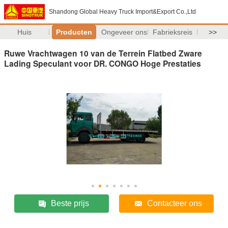
Shandong Global Heavy Truck Import&Export Co.,Ltd
Huis
Producten
Ongeveer ons
Fabrieksreis
>>
Ruwe Vrachtwagen 10 van de Terrein Flatbed Zware
Lading Speculant voor DR. CONGO Hoge Prestaties
Beste prijs
Contacteer ons