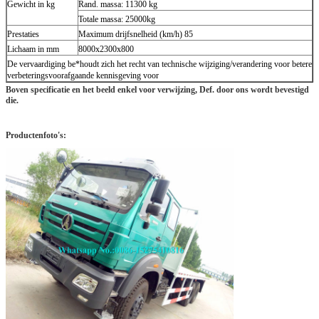
Gewicht in kg
Rand. massa: 11300 kg
Totale massa: 25000kg
Prestaties
Maximum drijfsnelheid (km/h) 85
Lichaam in mm
8000x2300x800
De vervaardiging be*houdt zich het recht van technische wijziging/verandering voor betere
verbeteringsvoorafgaande kennisgeving voor
Boven specificatie en het beeld enkel voor verwijzing, Def. door ons wordt bevestigd
die.
Productenfoto's: