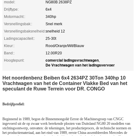
model:
NG80B 2638PZ
Drijftype:
6x4
Motormacht::
340hp
Versnellingsbak::
Snel merk
Versnellingsbaksnelheid:
snelheid 12
Ladingscapaciteit::
25-30t
Kleur::
Rood/Oranje/Wit/Blauw
Band::
12.00R20
comercial ladingsvrachtwagen
Hoogtepunt:
,
De Vrachtwagen van het ladingsvervoer
Het noordenbenz Beiben 6x4 2634PZ 30Ton 340hp 10
Vrachtwagen van het de Container Vlakke Bed van het
speculant de Ruwe Terrein voor DR. CONGO
Bedrijfprofiel:
Beginnend in 1989, begon de Binnenmongolië Eerste de Machinesgroep van CNGC
ingevoerd uit de op zwaar werk berekende plooien van Duitsland NG80 20 modellen van
stichtingsontwerp, omvatten: de tekeningen, het productieproces, de technische normen en
het productiemateriaal, aan het eind van 1989, eerste China assembleerden Mercedes de