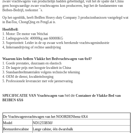
zware vrachtwagens van productielijn hadden gebeëindigd, vult het de spatie dat China
geen hoogwaardige zware vrachtwagens kon produceren, legt het de fundamenten van
Beiben-Bedrijf¡ toekomst ¯s.
Op het ogenblik, heeft BeiBen Heavy-duty Company 3 producionbasissen vastgelegd wat
in BaoTou, ChongQing en PengLai is.
Hoofdbril:
1. Motor: De motor van Weichai
2. Ladingsgewicht: 40000kg aan 60000KG
3. Superioriteit: Leider in de op zwaar werk berekende vrachtwagenindustrie
4, linkeraandrijving of rechtse aandrijving
Waarom kies beiben Vlakke het Bedvrachtwagen van 6x4?
1. Goede prestaties, duurzaam en elastisch
2. De laagste prijs met hoogste kwaliteit in China
3. Standaardteeltmaterialen volgens technische tekening
4. OEM de dienst, kwaliteitsborging
5. Professionele leverancier met vele jarenervaring
SPECIFICATIE VAN Vrachtwagen van
het de
Container de Vlakke Bed van
BEIBEN 6X6
De Vrachtwagenvrachtwagen van het NOORDENbenz 6X4
Model
ND1255B50J
Bestuurderscabine
Lange cabine, één dwarsbalk