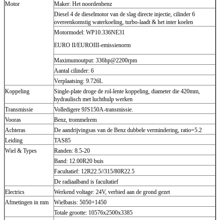
Motor
Maker: Het noordenbenz
Diesel 4 de dieselmotor van de slag directe injectie, cilinder 6
overeenkomstig waterkoeling, turbo-laadt & het inter koelen
Motormodel: WP10.336NE31
EURO II/EUROIII-emissienorm
Maximumoutput: 336hp@2200rpm
Aantal cilinder: 6
Verplaatsing: 9.726L
Koppeling
Single-plate droge de rol-lente koppeling, diameter die 420mm,
hydraulisch met luchthulp werken
Transmissie
Volledigere 9JS150A-transmissie.
Vooras
Benz, trommelrem
Achteras
De aandrijvingsas van de Benz dubbele vermindering, ratio=5.2
Leiding
TAS85
Wiel & Types
Randen: 8.5-20
Band: 12.00R20 buis
Facultatief: 12R22.5//315/80R22.5
De radiaalband is facultatief
Electrics
Werkend voltage: 24V, verbied aan de grond gezet
Afmetingen in mm
Wielbasis: 5050+1450
Totale grootte: 10576x2500x3385