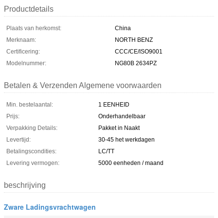
Productdetails
Plaats van herkomst:
China
Merknaam:
NORTH BENZ
Certificering:
CCC/CE/ISO9001
Modelnummer:
NG80B 2634PZ
Betalen & Verzenden Algemene voorwaarden
Min. bestelaantal:
1 EENHEID
Prijs:
Onderhandelbaar
Verpakking Details:
Pakket in Naakt
Levertijd:
30-45 het werkdagen
Betalingscondities:
LC/TT
Levering vermogen:
5000 eenheden / maand
beschrijving
Zware Ladingsvrachtwagen