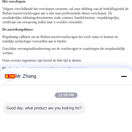
Het verschepen
:
Volgens verschillende het verschepen vereisten, zal onze afdeling van de bedrijflogistiek de
Beiben-tractorvrachtwagen aan u met onze professionele dienst verschepen. De
noodzakelijke inklaringsdocumenten zoals contract, handelsfactuur, verpakkingslijst,
certificaat van oorsprong zullen naar u worden verzonden.
De naverkoopdienst
:
Regelmatig callback om de Beiben-tractorvrachtwagen het werk status te kennen en
redelijke technologie-voorstellen aan te bieden.
Geschikte vervangstukkenlevering om de vrachtwagen te waarborgen die onophoudelijk
werken.
Onze overzee ingenieurs zijn bereid de hele tijd te dienen.
cargo van box vrachtwagen
Markeringen:
,
de vrachtwagen van het ladingsvervoer
,
Mr. Zhang
comercial ladingsvrachtwagen
Krijg de beste prijs voor
12:59 PM
Good day, what product are you looking for?
Ruwe Vrachtwagen 10 van de
Terrein Flatbed Zware Lading
Speculant voor DR. CONGO Hoge
Prestaties