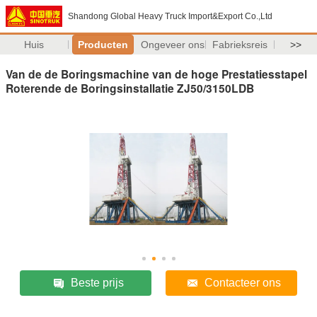
Shandong Global Heavy Truck Import&Export Co.,Ltd
Huis
Producten
Ongeveer ons
Fabrieksreis
>>
Van de de Boringsmachine van de hoge Prestatiesstapel
Roterende de Boringsinstallatie ZJ50/3150LDB
Beste prijs
Contacteer ons