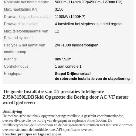
Nominale het boren diepte:
5000m (114mm DP)/4500m (127mm DP)
Max. haaklading KN:
3150
Drawworks geschatte macht:
1100kW (1500HP)
Drawworkstoestellen:
4 toestellen het stepless snelheid regelen
Max. telefoonlijnaantal van
12
Reizend systeem:
Het type & het aantal van
2×F-1300 modderpompen
modderpomp:
Klaring:
9m/7.52m
Control-modus:
1 aan controle 1
Stapel Drijfmateriaal
Hoogtepunt:
,
de roterende installatie van de stapelboring
de
De goede Installatie van
prestaties Intelligente
ZJ50/3150LDBSkid Opgezette die Boring door AC VF motor
wordt gedreven
Beschrijving
De mechanische steunbalk opgezette boringsinstallatie is geschikt voor binnenlandse,
overzee diverse olie, de boring van de gasput en exploratie onder 5000m. De
installatietypes van de oliebronboor en de basisparameters stemmen met industriële normen
overeen, stemmen de hoofddelen met API specificaties overeen.
Structuurprincipes en Eigenschappen