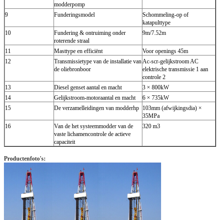
modderpomp
9
Funderingsmodel
Schommeling-op of
katapulttype
10
Fundering & ontruiming onder
9m/7.52m
roterende straal
11
Masttype en efficiënt
Voor openings 45m
12
Transmissietype van de installatie van
Ac-scr-gelijkstroom AC
de oliebronboor
elektrische transmissie 1 aan
controle 2
13
Diesel genset aantal en macht
3 × 800kW
14
Gelijkstroom-motoraantal en macht
6 × 735kW
15
De verzamelleidingen van modderhp
103mm (afwijkingsdia) ×
35MPa
16
Van de het systeemmodder van de
320 m3
vaste lichamencontrole de actieve
capaciteit
Productenfoto's: