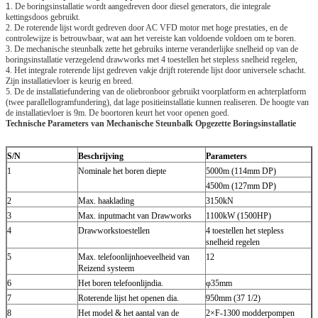
1.
De boringsinstallatie wordt aangedreven door diesel generators, die integrale
kettingsdoos gebruikt.
2. De roterende lijst wordt gedreven door AC VFD motor met hoge prestaties, en de
controlewijze is betrouwbaar, wat aan het vereiste kan voldoende voldoen om te boren.
3. De mechanische steunbalk zette het gebruiks interne veranderlijke snelheid op van de
boringsinstallatie verzegelend drawworks met 4 toestellen het stepless snelheid regelen,
4. Het integrale roterende lijst gedreven vakje drijft roterende lijst door universele schacht.
Zijn installatievloer is keurig en breed.
5. De de installatiefundering van de oliebronboor gebruikt voorplatform en achterplatform
(twee parallellogramfundering), dat lage positieinstallatie kunnen realiseren. De hoogte van
de installatievloer is 9m. De boortoren keurt het voor openen goed.
Technische Parameters van Mechanische Steunbalk Opgezette Boringsinstallatie
S/N
Beschrijving
Parameters
1
Nominale het boren diepte
5000m (114mm DP)
4500m (127mm DP)
2
Max. haaklading
3150kN
3
Max. inputmacht van Drawworks
1100kW (1500HP)
4
Drawworkstoestellen
4 toestellen het stepless
snelheid regelen
5
Max. telefoonlijnhoeveelheid van
12
Reizend systeem
6
Het boren telefoonlijndia.
φ35mm
7
Roterende lijst het openen dia.
950mm (37 1/2)
8
Het model & het aantal van de
2×F-1300 modderpompen