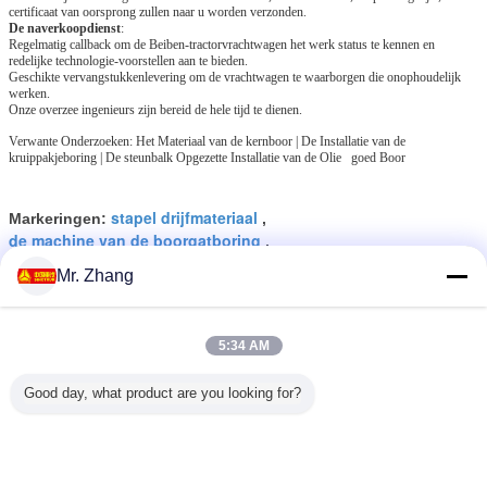
certificaat van oorsprong zullen naar u worden verzonden.
De naverkoopdienst
:
Regelmatig callback om de Beiben-tractorvrachtwagen het werk status te kennen en
redelijke technologie-voorstellen aan te bieden.
Geschikte vervangstukkenlevering om de vrachtwagen te waarborgen die onophoudelijk
werken.
Onze overzee ingenieurs zijn bereid de hele tijd te dienen.
Verwante Onderzoeken: Het Materiaal van de kernboor | De Installatie van de
kruippakjeboring | De steunbalk Opgezette Installatie van de Olie goed Boor
stapel drijfmateriaal
Markeringen:
,
de machine van de boorgatboring
,
de roterende installatie van de stapelboring
Mr. Zhang
Krijg de beste prijs voor
5:34 AM
Van de de Boringsmachine van
Good day, what product are you looking for?
de hoge Prestatiesstapel
Roterende de Boringsinstallatie
ZJ50/3150LDB
Doorgaan