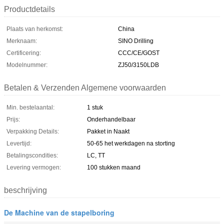
Productdetails
Plaats van herkomst:
China
Merknaam:
SINO Drilling
Certificering:
CCC/CE/GOST
Modelnummer:
ZJ50/3150LDB
Betalen & Verzenden Algemene voorwaarden
Min. bestelaantal:
1 stuk
Prijs:
Onderhandelbaar
Verpakking Details:
Pakket in Naakt
Levertijd:
50-65 het werkdagen na storting
Betalingscondities:
LC, TT
Levering vermogen:
100 stukken maand
beschrijving
De Machine van de stapelboring