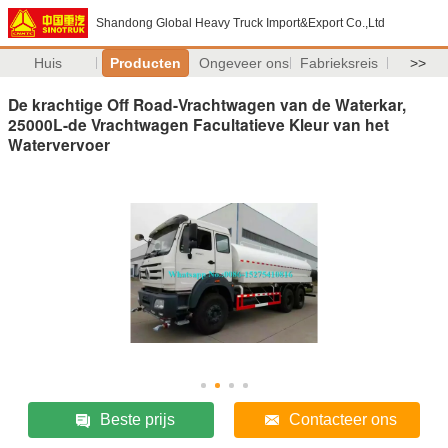
Shandong Global Heavy Truck Import&Export Co.,Ltd
Huis
Producten
Ongeveer ons
Fabrieksreis
>>
De krachtige Off Road-Vrachtwagen van de Waterkar,
25000L-de Vrachtwagen Facultatieve Kleur van het
Watervervoer
Beste prijs
Contacteer ons