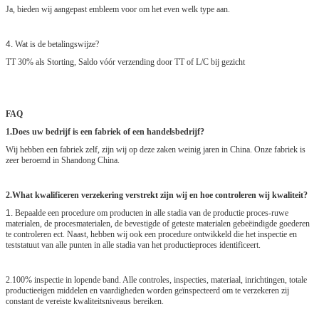
Ja, bieden wij aangepast embleem voor om het even welk type aan.
4.
Wat is de betalingswijze?
TT 30% als Storting, Saldo vóór verzending door TT of L/C bij gezicht
FAQ
1.Does uw bedrijf is een fabriek of een handelsbedrijf?
Wij hebben een fabriek zelf, zijn wij op deze zaken weinig jaren in China. Onze fabriek is
zeer beroemd in Shandong China.
2.What kwalificeren verzekering verstrekt zijn wij en hoe controleren wij kwaliteit?
1.
Bepaalde een procedure om producten in alle stadia van de productie proces-ruwe
materialen, de procesmaterialen, de bevestigde of geteste materialen gebeëindigde goederen
te controleren ect. Naast, hebben wij ook een procedure ontwikkeld die het inspectie en
teststatuut van alle punten in alle stadia van het productieproces identificeert.
2.100% inspectie in lopende band. Alle controles, inspecties, materiaal, inrichtingen, totale
productieeigen middelen en vaardigheden worden geïnspecteerd om te verzekeren zij
constant de vereiste kwaliteitsniveaus bereiken.