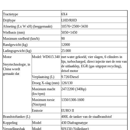
Tractietype
6X4
Drijftype
LHD/RHD
Afmeting (Lx W xH) (leeggemaakt)
10576×2500×3430
Wielbasis (mm)
5050+1450
Maximum snelheid (km/h)
90
Randgewicht (kg)
12000
Ladingsgewicht (kg)
25.000
Motor
Model: WD615.340
met water gekoeld, vier slagen, 6 cilinders in
lijn, turbocharged, direct injectie met de rem van
Steyrtechnologie, in
de uitlaatklep, EGR (gas uitgeput recycling),
China wordt
deisel motor
gemaakt dat
Verplaatsing (L)
9.726/Diesel
Droeg X-slag (mm)
126/130
Maximum macht
247/2200 (340hp)
(kw/rpm)
Maximum torsie
1350/1300-1600
(Nm/rpm)
Emissie
EURO II
Brandstoftanker (L)
400L de tanker van de staalbrandstof
Koppeling
Model
430 Diafragmatype
Versnellingsbak
Model
9JS150 (Vollediger)