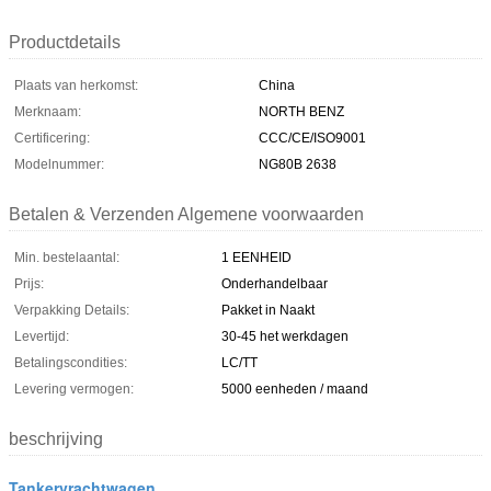
Productdetails
Plaats van herkomst:
China
Merknaam:
NORTH BENZ
Certificering:
CCC/CE/ISO9001
Modelnummer:
NG80B 2638
Betalen & Verzenden Algemene voorwaarden
Min. bestelaantal:
1 EENHEID
Prijs:
Onderhandelbaar
Verpakking Details:
Pakket in Naakt
Levertijd:
30-45 het werkdagen
Betalingscondities:
LC/TT
Levering vermogen:
5000 eenheden / maand
beschrijving
Tankervrachtwagen