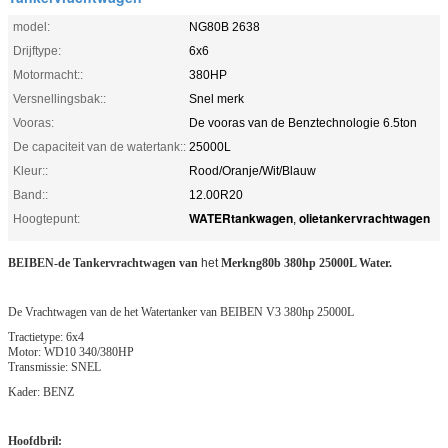
model:
NG80B 2638
Drijftype:
6x6
Motormacht::
380HP
Versnellingsbak::
Snel merk
Vooras:
De vooras van de Benztechnologie 6.5ton
De capaciteit van de watertank::
25000L
Kleur::
Rood/Oranje/Wit/Blauw
Band::
12.00R20
WATERtankwagen
olietankervrachtwagen
Hoogtepunt:
,
BEIBEN-de Tankervrachtwagen van
het
Merkng80b 380hp 25000L Water.
De Vrachtwagen van de het Watertanker van BEIBEN V3 380hp 25000L
Tractietype: 6x4
Motor: WD10 340/380HP
Transmissie: SNEL
Kader: BENZ
Hoofdbril: