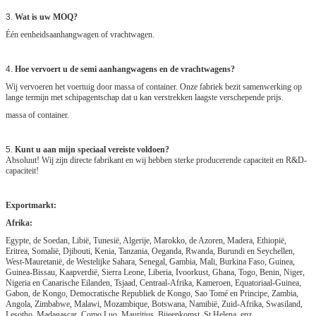
3.
Wat is uw MOQ?
Één eenheidsaanhangwagen of vrachtwagen.
4.
Hoe vervoert u de semi aanhangwagens en de vrachtwagens?
Wij vervoeren het voertuig door massa of container. Onze fabriek bezit samenwerking op
lange termijn met schipagentschap dat u kan verstrekken laagste verschepende prijs.
massa of container.
5.
Kunt u aan mijn speciaal vereiste voldoen?
Absoluut! Wij zijn directe fabrikant en wij hebben sterke producerende capaciteit en R&D-
capaciteit!
Exportmarkt:
Afrika:
Egypte, de Soedan, Libië, Tunesië, Algerije, Marokko, de Azoren, Madera, Ethiopië,
Eritrea, Somalië, Djibouti, Kenia, Tanzania, Oeganda, Rwanda, Burundi en Seychellen,
West-Mauretanië, de Westelijke Sahara, Senegal, Gambia, Mali, Burkina Faso, Guinea,
Guinea-Bissau, Kaapverdië, Sierra Leone, Liberia, Ivoorkust, Ghana, Togo, Benin, Niger,
Nigeria en Canarische Eilanden, Tsjaad, Centraal-Afrika, Kameroen, Equatoriaal-Guinea,
Gabon, de Kongo, Democratische Republiek de Kongo, Sao Tomé en Principe, Zambia,
Angola, Zimbabwe, Malawi, Mozambique, Botswana, Namibië, Zuid-Afrika, Swasiland,
Lesotho, Madagascar, Como Luo, Mauritius, Bijeenkomst, St.Helena, enz.