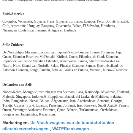
Zuid-Amerika:
Colombia, Venezuela, Guyana, Frans-Guyana, Suriname, Ecuador, Peru, Bolivië, Brazilië,
Chili, Argentinië, Uruguay, Paraguay, Guatemala, Belize, El Salvador, Honduras,
Nicaragua, Costa Rica, Panama, Antigua en Barbuda
Stille Zuidzee:
De Noordelijke Mariana Eilanden van Papoea-Nieuw-Guinea, Franse Polynesia, Fiji,
Guam, Eilanden Heard en McDonald, Kiribati, Cocos-Eilanden, de Cook Eilanden,
Republiek van het de Marshall Eilanden, Amerikaans Samoa, Microrony-West-Azië,
Nauru, Niue, Eiland van Norfolk, Palau, Pitcairn Eilanden, Samoa, Kerstmiseiland, de
Salomon Eilanden, Tonga, Tuvalu, Tokelau, Wallis en Futuna, Vanuatu, Nieuw-Caledonië.
De landen van Azië:
Noord-Korea, Mongolië, met inbegrip van Vietnam, Laos, Kambodja, Myanmar, Thailand,
Maleisië, Singapore, Indonesië, Filippijnen, Brunei, Sri Lanka, de Maldiven, Pakistan,
India, Bangladesh, Nepal, Bhutan, Afghanistan, Iran, Azerbeidzjan, Armenië, Georgië,
Turkije, Cyprus, Syrië, Libanon, Palestina, Jordanië, Irak, Koeweit, Saudi-Arabië, Yemen,
Oman, Verenigde Arabische Emiraten, Qatar, Bahrein, Turkmenistan, Oezbekistan,
Kyrgyzstan, Tadzjikistan, Kazachstan.
De Vrachtwagens van de brandstoftanker
Markeringen:
,
olietankervrachtwagen
WATERtankwagen
,