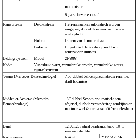
mechanisme,
9gears, 1reverse-toestel
Remsysteem
De dienstrem
Het remhiaat kan automatisch worden
aangepast, dubbel de remsysteem van de
omlooplucht
Hulprem
De rem van de motoruitlaat
Parkrem
De potentiële lentes die op midden en
achterwielen drukken
Leidingssysteem
Model
ZF8098
Kader
Vissenbuik, vorm, veranderlijke breedte, veranderlijke secties,
zijstraalstructuur
Vooras (Mercedes-Benztechnologie)
7.5T-dubbel-Schoen pneumatische rem, niet-
drijft leidingsas
Midden en Achteras (Mercedes-
13T-dubbel-Schoen pneumatische rem,
Benztechnologie)
afgietsel, dubbele verminderings aandrijfassen
met inter-wiel & inter-assen differentiële sloten
Band
12.00R20 radiaal bandaantal band: 10+1
reserveonderdelen
Elektrosysteem
Batterij
2X12V/135Ah