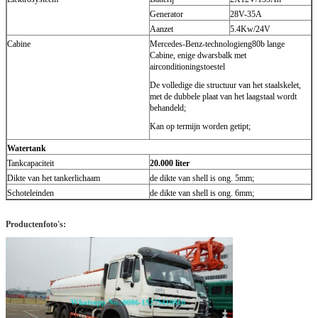
Generator
28V-35A
Aanzet
5.4Kw/24V
Cabine
Mercedes-Benz-technologieng80b lange
Cabine, enige dwarsbalk met
airconditioningstoestel
De volledige die structuur van het staalskelet,
met de dubbele plaat van het laagstaal wordt
behandeld;
Kan op termijn worden getipt;
Watertank
Tankcapaciteit
20.000 liter
Dikte van het tankerlichaam
de dikte van shell is ong. 5mm;
Schoteleinden
de dikte van shell is ong. 6mm;
Productenfoto's: