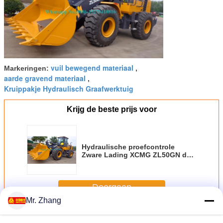
vuil bewegend materiaal
Markeringen:
,
aarde gravend materiaal
,
Kruippakje Hydraulisch Graafwerktuig
Krijg de beste prijs voor
Hydraulische proefcontrole
Zware Lading XCMG ZL50GN de
lader van het 5 Tonwiel met 3m3-
emmer met KATTENmotor
Doorgaan
Mr. Zhang
Zware Aarde Bewegende Machines
Meer