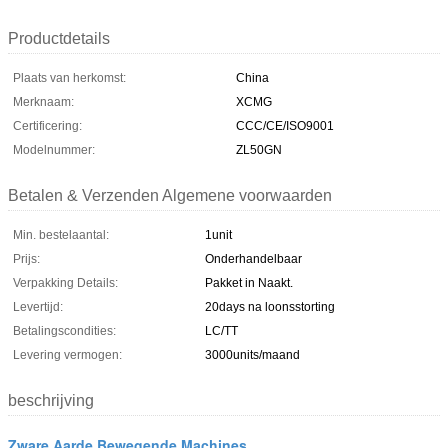
Productdetails
Plaats van herkomst:
China
Merknaam:
XCMG
Certificering:
CCC/CE/ISO9001
Modelnummer:
ZL50GN
Betalen & Verzenden Algemene voorwaarden
Min. bestelaantal:
1unit
Prijs:
Onderhandelbaar
Verpakking Details:
Pakket in Naakt.
Levertijd:
20days na loonsstorting
Betalingscondities:
LC/TT
Levering vermogen:
3000units/maand
beschrijving
Zware Aarde Bewegende Machines