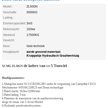
Model::
ZL50GN
Geschatte
5000KG
Lading::
Emmercapaciteit::
3m3
Motormacht::
162kw
Werkend
17500KG
Gewicht:
kleur:
Gele techniek
aarde gravend materiaal
Hoogtepunt:
,
Kruippakje Hydraulisch Graafwerktuig
de laders van
5 Tonwiel
XCMG ZL50GN
het
Hoofdparameters:
1.Shangchai motor SC11CB220G2B1 onder de vergunning van Caterpillar C6121
Weichaimotor WD10G220E23 met Deutz-technologie
2.Rated macht: 162kw/2200r/min
3.Rated lading: 5 ton
4.Planetary de transmissie van de machtsverschuiving
droge de remas van 5.Arvin Meritor
6.Hydraulic proefcontrolesysteem