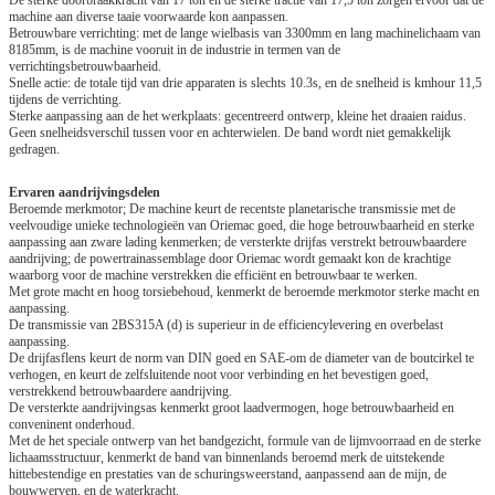
machine aan diverse taaie voorwaarde kon aanpassen.
Betrouwbare verrichting: met de lange wielbasis van 3300mm en lang machinelichaam van
8185mm, is de machine vooruit in de industrie in termen van de
verrichtingsbetrouwbaarheid.
Snelle actie: de totale tijd van drie apparaten is slechts 10.3s, en de snelheid is kmhour 11,5
tijdens de verrichting.
Sterke aanpassing aan de het werkplaats: gecentreerd ontwerp, kleine het draaien raidus.
Geen snelheidsverschil tussen voor en achterwielen. De band wordt niet gemakkelijk
gedragen.
Ervaren aandrijvingsdelen
Beroemde merkmotor; De machine keurt de recentste planetarische transmissie met de
veelvoudige unieke technologieën van Oriemac goed, die hoge betrouwbaarheid en sterke
aanpassing aan zware lading kenmerken; de versterkte drijfas verstrekt betrouwbaardere
aandrijving; de powertrainassemblage door Oriemac wordt gemaakt kon de krachtige
waarborg voor de machine verstrekken die efficiënt en betrouwbaar te werken.
Met grote macht en hoog torsiebehoud, kenmerkt de beroemde merkmotor sterke macht en
aanpassing.
De transmissie van 2BS315A (d) is superieur in de efficiencylevering en overbelast
aanpassing.
De drijfasflens keurt de norm van DIN goed en SAE-om de diameter van de boutcirkel te
verhogen, en keurt de zelfsluitende noot voor verbinding en het bevestigen goed,
verstrekkend betrouwbaardere aandrijving.
De versterkte aandrijvingsas kenmerkt groot laadvermogen, hoge betrouwbaarheid en
conveninent onderhoud.
Met de het speciale ontwerp van het bandgezicht, formule van de lijmvoorraad en de sterke
lichaamsstructuur, kenmerkt de band van binnenlands beroemd merk de uitstekende
hittebestendige en prestaties van de schuringsweerstand, aanpassend aan de mijn, de
bouwwerven, en de waterkracht.