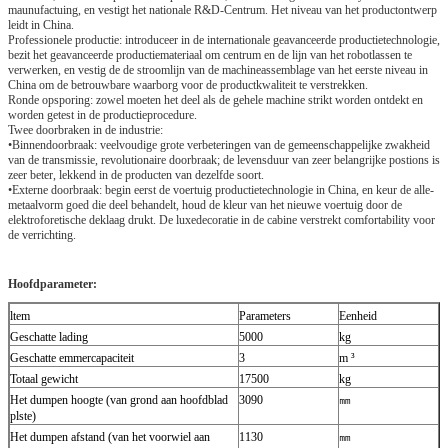
maunufactuing, en vestigt het nationale R&D-Centrum. Het niveau van het productontwerp
leidt in China.
Professionele productie: introduceer in de internationale geavanceerde productietechnologie,
bezit het geavanceerde productiemateriaal om centrum en de lijn van het robotlassen te
verwerken, en vestig de de stroomlijn van de machineassemblage van het eerste niveau in
China om de betrouwbare waarborg voor de productkwaliteit te verstrekken.
Ronde opsporing: zowel moeten het deel als de gehele machine strikt worden ontdekt en
worden getest in de productieprocedure.
Twee doorbraken in de industrie:
•Binnendoorbraak: veelvoudige grote verbeteringen van de gemeenschappelijke zwakheid
van de transmissie, revolutionaire doorbraak; de levensduur van zeer belangrijke postions is
zeer beter, lekkend in de producten van dezelfde soort.
•Externe doorbraak: begin eerst de voertuig productietechnologie in China, en keur de alle-
metaalvorm goed die deel behandelt, houd de kleur van het nieuwe voertuig door de
elektroforetische deklaag drukt. De luxedecoratie in de cabine verstrekt comfortability voor
de verrichting.
Hoofdparameter:
ltem
Parameters
Eenheid
Geschatte lading
5000
kg
Geschatte emmercapaciteit
3
m ³
Totaal gewicht
17500
kg
Het dumpen hoogte (van grond aan hoofdblad
3090
㎜
plste)
Het dumpen afstand (van het voorwiel aan
1130
㎜