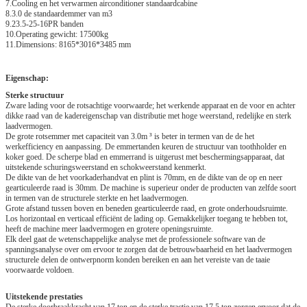
7.Cooling en het verwarmen airconditioner standaardcabine
8.3.0 de standaardemmer van m3
9.23.5-25-16PR banden
10.Operating gewicht: 17500kg
11.Dimensions: 8165*3016*3485 mm
Eigenschap:
Sterke structuur
Zware lading voor de rotsachtige voorwaarde; het werkende apparaat en de voor en achter
dikke raad van de kadereigenschap van distributie met hoge weerstand, redelijke en sterk
laadvermogen.
De grote rotsemmer met capaciteit van 3.0m ³ is beter in termen van de de het
werkefficiency en aanpassing. De emmertanden keuren de structuur van toothholder en
koker goed. De scherpe blad en emmerrand is uitgerust met beschermingsapparaat, dat
uitstekende schuringsweerstand en schokweerstand kenmerkt.
De dikte van de het voorkaderhandvat en plint is 70mm, en de dikte van de op en neer
gearticuleerde raad is 30mm. De machine is superieur onder de producten van zelfde soort
in termen van de structurele sterkte en het laadvermogen.
Grote afstand tussen boven en beneden gearticuleerde raad, en grote onderhoudsruimte.
Los horizontaal en verticaal efficiënt de lading op. Gemakkelijker toegang te hebben tot,
heeft de machine meer laadvermogen en grotere openingsruimte.
Elk deel gaat de wetenschappelijke analyse met de professionele software van de
spanningsanalyse over om ervoor te zorgen dat de betrouwbaarheid en het laadvermogen
structurele delen de ontwerpnorm konden bereiken en aan het vereiste van de taaie
voorwaarde voldoen.
Uitstekende prestaties
De sterke doorbraakkracht van 17 ton en de sterke tractie van 17,5 ton zorgen ervoor dat de