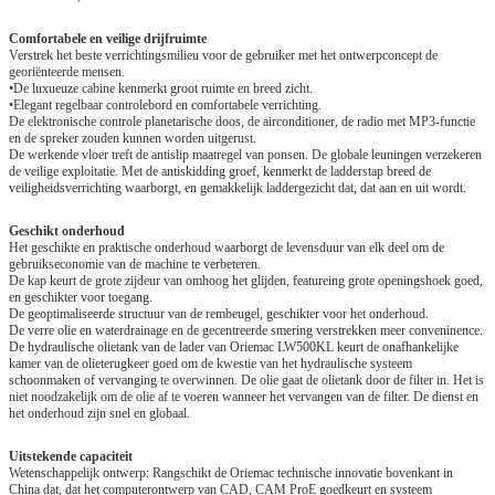
Comfortabele en veilige drijfruimte
Verstrek het beste verrichtingsmilieu voor de gebruiker met het ontwerpconcept de
georiënteerde mensen.
•De luxueuze cabine kenmerkt groot ruimte en breed zicht.
•Elegant regelbaar controlebord en comfortabele verrichting.
De elektronische controle planetarische doos, de airconditioner, de radio met MP3-functie
en de spreker zouden kunnen worden uitgerust.
De werkende vloer treft de antislip maatregel van ponsen. De globale leuningen verzekeren
de veilige exploitatie. Met de antiskidding groef, kenmerkt de ladderstap breed de
veiligheidsverrichting waarborgt, en gemakkelijk laddergezicht dat, dat aan en uit wordt.
Geschikt onderhoud
Het geschikte en praktische onderhoud waarborgt de levensduur van elk deel om de
gebruikseconomie van de machine te verbeteren.
De kap keurt de grote zijdeur van omhoog het glijden, featureing grote openingshoek goed,
en geschikter voor toegang.
De geoptimaliseerde structuur van de rembeugel, geschikter voor het onderhoud.
De verre olie en waterdrainage en de gecentreerde smering verstrekken meer conveninence.
De hydraulische olietank van de lader van Oriemac LW500KL keurt de onafhankelijke
kamer van de olieterugkeer goed om de kwestie van het hydraulische systeem
schoonmaken of vervanging te overwinnen. De olie gaat de olietank door de filter in. Het is
niet noodzakelijk om de olie af te voeren wanneer het vervangen van de filter. De dienst en
het onderhoud zijn snel en globaal.
Uitstekende capaciteit
Wetenschappelijk ontwerp: Rangschikt de Oriemac technische innovatie bovenkant in
China dat, dat het computerontwerp van CAD, CAM ProE goedkeurt en systeem