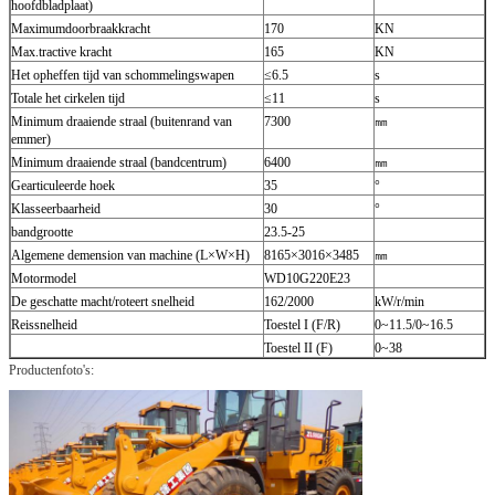
hoofdbladplaat)
Maximumdoorbraakkracht
170
KN
Max.tractive kracht
165
KN
Het opheffen tijd van schommelingswapen
≤6.5
s
Totale het cirkelen tijd
≤11
s
Minimum draaiende straal (buitenrand van
7300
㎜
emmer)
Minimum draaiende straal (bandcentrum)
6400
㎜
Gearticuleerde hoek
35
°
Klasseerbaarheid
30
°
bandgrootte
23.5-25
Algemene demension van machine (L×W×H)
8165×3016×3485
㎜
Motormodel
WD10G220E23
De geschatte macht/roteert snelheid
162/2000
kW/r/min
Reissnelheid
Toestel I (F/R)
0~11.5/0~16.5
Toestel II (F)
0~38
Productenfoto's: