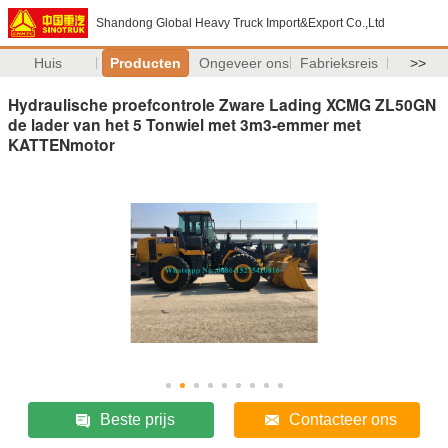
Shandong Global Heavy Truck Import&Export Co.,Ltd
Huis
Producten
Ongeveer ons
Fabrieksreis
>>
Hydraulische proefcontrole Zware Lading XCMG ZL50GN
de lader van het 5 Tonwiel met 3m3-emmer met
KATTENmotor
Beste prijs
Contacteer ons