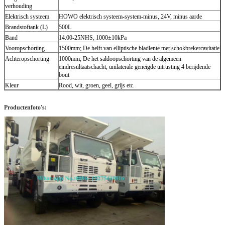
verhouding
Elektrisch systeem
HOWO elektrisch systeem-system-minus, 24V, minus aarde
Brandstoftank (L)
500L
Band
14.00-25NHS, 1000±10kPa
Vooropschorting
1500mm; De helft van elliptische bladlente met schokbrekercavitatie
Achteropschorting
1000mm; De het saldoopschorting van de algemeen
eindresultaatschacht, unilaterale geneigde uitrusting 4 berijdende
bout
Kleur
Rood, wit, groen, geel, grijs etc.
Productenfoto's: