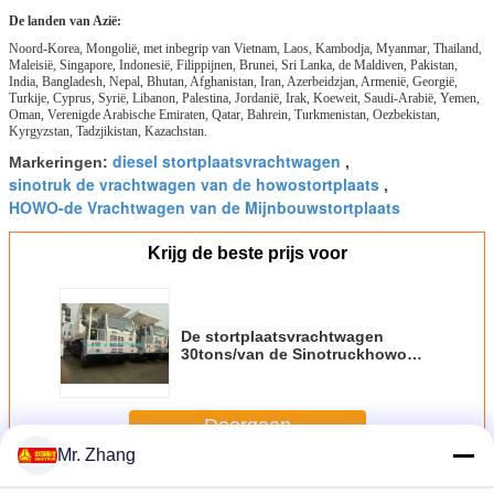
De landen van Azië:
Noord-Korea, Mongolië, met inbegrip van Vietnam, Laos, Kambodja, Myanmar, Thailand,
Maleisië, Singapore, Indonesië, Filippijnen, Brunei, Sri Lanka, de Maldiven, Pakistan,
India, Bangladesh, Nepal, Bhutan, Afghanistan, Iran, Azerbeidzjan, Armenië, Georgië,
Turkije, Cyprus, Syrië, Libanon, Palestina, Jordanië, Irak, Koeweit, Saudi-Arabië, Yemen,
Oman, Verenigde Arabische Emiraten, Qatar, Bahrein, Turkmenistan, Oezbekistan,
Kyrgyzstan, Tadzjikistan, Kazachstan.
diesel stortplaatsvrachtwagen
Markeringen:
,
sinotruk de vrachtwagen van de howostortplaats
,
HOWO-de Vrachtwagen van de Mijnbouwstortplaats
Krijg de beste prijs voor
De stortplaatsvrachtwagen
30tons/van de Sinotruckhowo
mijnbouw 50 van de de
kipperston vrachtwagen
ZZ5707S3840AJ van 70tons 6*4
Doorgaan
420HP
Mr. Zhang
De vrachtwagen van de mijnbouwstortplaats
Meer