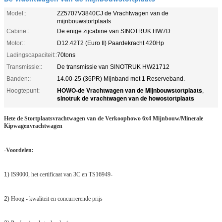
Model::
ZZ5707V3840CJ de Vrachtwagen van de
mijnbouwstortplaats
Cabine::
De enige zijcabine van SINOTRUK HW7D
Motor::
D12.42T2 (Euro II) Paardekracht 420Hp
Ladingscapaciteit::
70tons
Transmissie::
De transmissie van SINOTRUK HW21712
Banden::
14.00-25 (36PR) Mijnband met 1 Reserveband.
HOWO-de Vrachtwagen van de Mijnbouwstortplaats
Hoogtepunt:
,
sinotruk de vrachtwagen van de howostortplaats
Hete de Stortplaatsvrachtwagen van de Verkoophowo 6x4 Mijnbouw/Minerale
Kipwagenvrachtwagen
-Voordelen:
1)
IS9000, het certificaat van 3C en TS16949-
2)
Hoog - kwaliteit en concurrerende prijs