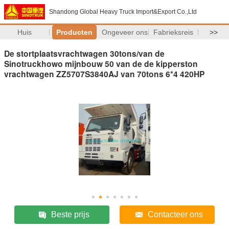
Shandong Global Heavy Truck Import&Export Co.,Ltd
Huis
Producten
Ongeveer ons
Fabrieksreis
>>
De stortplaatsvrachtwagen 30tons/van de
Sinotruckhowo mijnbouw 50 van de de kipperston
vrachtwagen ZZ5707S3840AJ van 70tons 6*4 420HP
Beste prijs
Contacteer ons