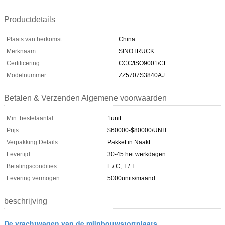
Productdetails
Plaats van herkomst:
China
Merknaam:
SINOTRUCK
Certificering:
CCC/ISO9001/CE
Modelnummer:
ZZ5707S3840AJ
Betalen & Verzenden Algemene voorwaarden
Min. bestelaantal:
1unit
Prijs:
$60000-$80000/UNIT
Verpakking Details:
Pakket in Naakt.
Levertijd:
30-45 het werkdagen
Betalingscondities:
L / C, T / T
Levering vermogen:
5000units/maand
beschrijving
De vrachtwagen van de mijnbouwstortplaats