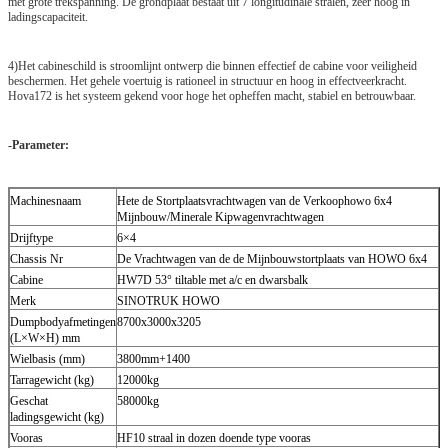
met grote trekspanning. De grondplaat bestaat uit 7 longitudinale stralen, zeer hoog in
ladingscapaciteit.
4)Het cabineschild is stroomlijnt ontwerp die binnen effectief de cabine voor veiligheid
beschermen. Het gehele voertuig is rationeel in structuur en hoog in effectveerkracht.
Hova172 is het systeem gekend voor hoge het opheffen macht, stabiel en betrouwbaar.
-Parameter:
Machinesnaam
Hete de Stortplaatsvrachtwagen van de Verkoophowo 6x4
Mijnbouw/Minerale Kipwagenvrachtwagen
Drijftype
6×4
Chassis Nr
De Vrachtwagen van de de Mijnbouwstortplaats van HOWO 6x4
Cabine
HW7D 53° tiltable met a/c en dwarsbalk
Merk
SINOTRUK HOWO
Dumpbodyafmetingen
8700x3000x3205
(L×W×H) mm
Wielbasis (mm)
3800mm+1400
Tarragewicht (kg)
12000kg
Geschat
58000kg
ladingsgewicht (kg)
Vooras
HF10 straal in dozen doende type vooras