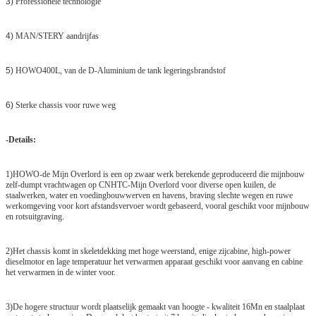
3)
Professionele technologie
4)
MAN/STERY aandrijfas
5)
HOWO400L, van de D-Aluminium de tank legeringsbrandstof
6)
Sterke chassis voor ruwe weg
-Details:
1)HOWO-de Mijn Overlord is een op zwaar werk berekende geproduceerd die mijnbouw
zelf-dumpt vrachtwagen op CNHTC-Mijn Overlord voor diverse open kuilen, de
staalwerken, water en voedingbouwwerven en havens, braving slechte wegen en ruwe
werkomgeving voor kort afstandsvervoer wordt gebaseerd, vooral geschikt voor mijnbouw
en rotsuitgraving.
2)Het chassis komt in skeletdekking met hoge weerstand, enige zijcabine, high-power
dieselmotor en lage temperatuur het verwarmen apparaat geschikt voor aanvang en cabine
het verwarmen in de winter voor.
3)De hogere structuur wordt plaatselijk gemaakt van hoogte - kwaliteit 16Mn en staalplaat