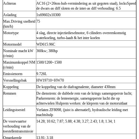
Achteras
AC16 (2×26ton-hub-vermindering as uit gegoten staal), locksSpeed
de dwars-as diff sloten en de inter-as diff verhouding: 6.5
Aslading
1x69602x10300
Max.Driving snelheid
75
(km/h)
Motortype
4 slag, directe injectiedieselmotor, 6 cilinders overeenkomstig
waterkoeling, turbo-laadt & het inter koelen
Motormodel
WD615.96C
Nominale macht kW
360kw; 380hp
(r/min)
Maximumkoppel NM
1500/1200~1500
(r/min)
Emissienorm
9.726L
Versnellingsbak
HW19710+HW70
Koppeling
De koppeling van de diafragmalente, diameter 430mm
Remmen
De dienstrem: de dubbele rem van de krings samengeperste lucht;
Parkerenrem: de lenteenergie, samengeperste lucht die op
achterwielen Hulprem werken: de kleprem van de motoruitlaat
Leidingstoestel
Verlaten ZF8098, (juist is alternatief), hydraulische leiding met
machtshulp
De voorwaartse
14.28; 10.62; 7.87; 5.88; 4.38; 3.27; 2.43; 1.8; 1.34; 1
verhouding van de
toestellentransmissie
Omgekeerde
13.91; 3.18