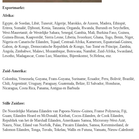
Exportmarkt:
Afrika:
Egypte, de Soedan, Libië, Tunesië, Algerije, Marokko, de Azoren, Madera, Ethiopië,
Eritrea, Somalië, Djibouti, Kenia, Tanzania, Oeganda, Rwanda, Burundi en Seychellen,
West-Mauretanië, de Westelijke Sahara, Senegal, Gambia, Mali, Burkina Faso, Guinea,
Guinea-Bissau, Kaapverdië, Sierra Leone, Liberia, Ivoorkust, Ghana, Togo, Benin, Niger,
Nigeria en Canarische Eilanden, Tsjaad, Centraal-Afrika, Kameroen, Equatoriaal-Guinea,
Gabon, de Kongo, Democratische Republiek de Kongo, Sao Tomé en Principe, Zambia,
Angola, Zimbabwe, Malawi, Mozambique, Botswana, Namibië, Zuid-Afrika, Swasiland,
Lesotho, Madagascar, Como Luo, Mauritius, Bijeenkomst, St.Helena, enz.
Zuid-Amerika:
Colombia, Venezuela, Guyana, Frans-Guyana, Suriname, Ecuador, Peru, Bolivië, Brazilië,
Chili, Argentinië, Uruguay, Paraguay, Guatemala, Belize, El Salvador, Honduras,
Nicaragua, Costa Rica, Panama, Antigua en Barbuda
Stille Zuidzee:
De Noordelijke Mariana Eilanden van Papoea-Nieuw-Guinea, Franse Polynesia, Fiji,
Guam, Eilanden Heard en McDonald, Kiribati, Cocos-Eilanden, de Cook Eilanden,
Republiek van het de Marshall Eilanden, Amerikaans Samoa, Microrony-West-Azië,
Nauru, Niue, Eiland van Norfolk, Palau, Pitcairn Eilanden, Samoa, Kerstmiseiland, de
Salomon Eilanden, Tonga, Tuvalu, Tokelau, Wallis en Futuna, Vanuatu, Nieuw-Caledonië.