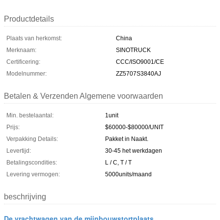
Productdetails
Plaats van herkomst:
China
Merknaam:
SINOTRUCK
Certificering:
CCC/ISO9001/CE
Modelnummer:
ZZ5707S3840AJ
Betalen & Verzenden Algemene voorwaarden
Min. bestelaantal:
1unit
Prijs:
$60000-$80000/UNIT
Verpakking Details:
Pakket in Naakt.
Levertijd:
30-45 het werkdagen
Betalingscondities:
L / C, T / T
Levering vermogen:
5000units/maand
beschrijving
De vrachtwagen van de mijnbouwstortplaats