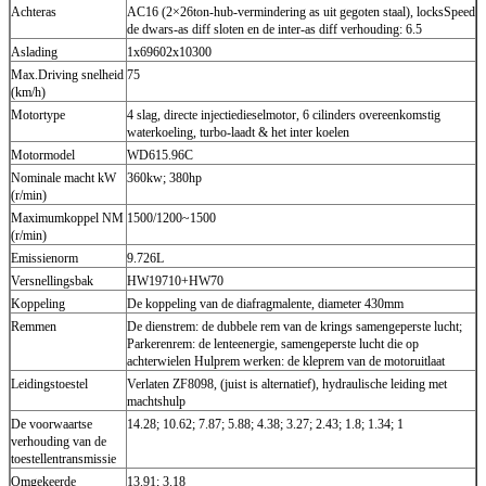
Achteras
AC16 (2×26ton-hub-vermindering as uit gegoten staal), locksSpeed
de dwars-as diff sloten en de inter-as diff verhouding: 6.5
Aslading
1x69602x10300
Max.Driving snelheid
75
(km/h)
Motortype
4 slag, directe injectiedieselmotor, 6 cilinders overeenkomstig
waterkoeling, turbo-laadt & het inter koelen
Motormodel
WD615.96C
Nominale macht kW
360kw; 380hp
(r/min)
Maximumkoppel NM
1500/1200~1500
(r/min)
Emissienorm
9.726L
Versnellingsbak
HW19710+HW70
Koppeling
De koppeling van de diafragmalente, diameter 430mm
Remmen
De dienstrem: de dubbele rem van de krings samengeperste lucht;
Parkerenrem: de lenteenergie, samengeperste lucht die op
achterwielen Hulprem werken: de kleprem van de motoruitlaat
Leidingstoestel
Verlaten ZF8098, (juist is alternatief), hydraulische leiding met
machtshulp
De voorwaartse
14.28; 10.62; 7.87; 5.88; 4.38; 3.27; 2.43; 1.8; 1.34; 1
verhouding van de
toestellentransmissie
Omgekeerde
13.91; 3.18