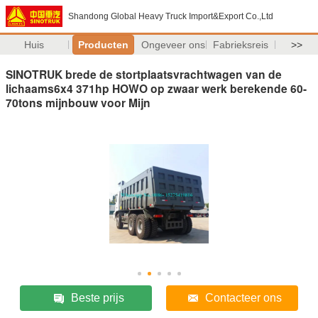
Shandong Global Heavy Truck Import&Export Co.,Ltd
Huis
Producten
Ongeveer ons
Fabrieksreis
>>
SINOTRUK brede de stortplaatsvrachtwagen van de
lichaams6x4 371hp HOWO op zwaar werk berekende 60-
70tons mijnbouw voor Mijn
Beste prijs
Contacteer ons