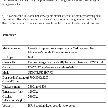
met grote trekspanning. De grondplaat bestaat uit 7 longitudinale stralen, zeer hoog in
ladingscapaciteit.
4)Het cabineschild is stroomlijnt ontwerp die binnen effectief de cabine voor veiligheid
beschermen. Het gehele voertuig is rationeel in structuur en hoog in effectveerkracht.
Hova172 is het systeem gekend voor hoge het opheffen macht, stabiel en betrouwbaar.
-Parameter:
Machinesnaam
Hete de Stortplaatsvrachtwagen van de Verkoophowo 6x4
Mijnbouw/Minerale Kipwagenvrachtwagen
Drijftype
6×4
Chassis Nr
De Vrachtwagen van de de Mijnbouwstortplaats van HOWO 6x4
Cabine
HW7D 53° tiltable met a/c en dwarsbalk
Merk
SINOTRUK HOWO
Dumpbodyafmetingen
8700x3000x3205
(L×W×H) mm
Wielbasis (mm)
3800mm+1400
Tarragewicht (kg)
12000kg
Geschat
58000kg
ladingsgewicht (kg)
Vooras
HF10 straal in dozen doende type vooras