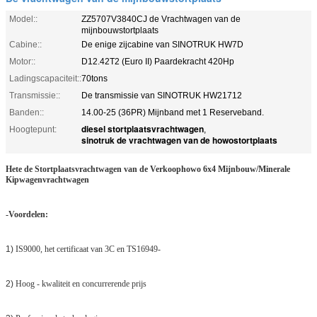
Model::
ZZ5707V3840CJ de Vrachtwagen van de
mijnbouwstortplaats
Cabine::
De enige zijcabine van SINOTRUK HW7D
Motor::
D12.42T2 (Euro II) Paardekracht 420Hp
Ladingscapaciteit::
70tons
Transmissie::
De transmissie van SINOTRUK HW21712
Banden::
14.00-25 (36PR) Mijnband met 1 Reserveband.
diesel stortplaatsvrachtwagen
Hoogtepunt:
,
sinotruk de vrachtwagen van de howostortplaats
Hete de Stortplaatsvrachtwagen van de Verkoophowo 6x4 Mijnbouw/Minerale
Kipwagenvrachtwagen
-Voordelen:
1)
IS9000, het certificaat van 3C en TS16949-
2)
Hoog - kwaliteit en concurrerende prijs