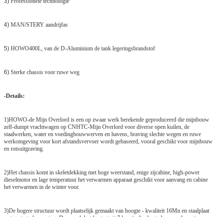
3)
Professionele technologie
4)
MAN/STERY aandrijfas
5)
HOWO400L, van de D-Aluminium de tank legeringsbrandstof
6)
Sterke chassis voor ruwe weg
-Details:
1)HOWO-de Mijn Overlord is een op zwaar werk berekende geproduceerd die mijnbouw
zelf-dumpt vrachtwagen op CNHTC-Mijn Overlord voor diverse open kuilen, de
staalwerken, water en voedingbouwwerven en havens, braving slechte wegen en ruwe
werkomgeving voor kort afstandsvervoer wordt gebaseerd, vooral geschikt voor mijnbouw
en rotsuitgraving.
2)Het chassis komt in skeletdekking met hoge weerstand, enige zijcabine, high-power
dieselmotor en lage temperatuur het verwarmen apparaat geschikt voor aanvang en cabine
het verwarmen in de winter voor.
3)De hogere structuur wordt plaatselijk gemaakt van hoogte - kwaliteit 16Mn en staalplaat