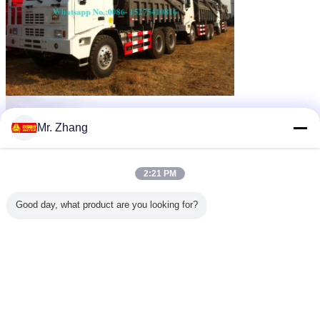
Mr. Zhang
2:21 PM
Good day, what product are you looking for?
Exportmarkt:
Afrika:
Egypte, de Soedan, Libië, Tunesië, Algerije, Marokko, de Azoren, Madera, Ethiopië,
Eritrea, Somalië, Djibouti, Kenia, Tanzania, Oeganda, Rwanda, Burundi en Seychellen,
West-Mauretanië, de Westelijke Sahara, Senegal, Gambia, Mali, Burkina Faso, Guinea,
Guinea-Bissau, Kaapverdië, Sierra Leone, Liberia, Ivoorkust, Ghana, Togo, Benin, Niger,
Nigeria en Canarische Eilanden, Tsjaad, Centraal-Afrika, Kameroen, Equatoriaal-Guinea,