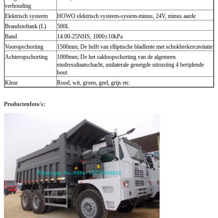
verhouding
Elektrisch systeem
HOWO elektrisch systeem-system-minus, 24V, minus aarde
Brandstoftank (L)
500L
Band
14.00-25NHS, 1000±10kPa
Vooropschorting
1500mm; De helft van elliptische bladlente met schokbrekercavitatie
Achteropschorting
1000mm; De het saldoopschorting van de algemeen
eindresultaatschacht, unilaterale geneigde uitrusting 4 berijdende
bout
Kleur
Rood, wit, groen, geel, grijs etc.
Productenfoto's: