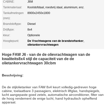
CABINE:
J6M
Tankmateriaal:
Koolstofstaal, roestvrij staal, aluminium, enz.
Tankafmetingen
8900x2450x1800
(mm):
Brandstoftype:
Diesel
Drijftype:
8x4
kleur:
Optionele
De Vrachtwagens van de brandstoftanker
Hoogtepunt:
,
olietankervrachtwagen
Hoge FAW J6 - van de de olievrachtwagen van de
kwaliteits8x4 stijl de capaciteit van de de
olietankervrachtwagen 30cbm
Beschrijving:
De de stijlolietanker van FAW 8x4 keurt volledig-gedreven hoge
cabine, toelaatbare 3 passagiers, elektrisch liftglas, handspiegels,
lucht aangepaste goed zetels, automatische airconditioner, filter van
de hoog rendement de enige lucht, hand hydraulisch opheffend
apparaat.