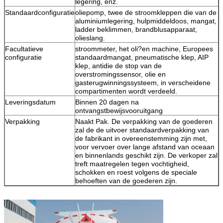
legering, enz.
Standaardconfiguratie
oliepomp, twee de stroomkleppen die van de
aluminiumlegering, hulpmiddeldoos, mangat,
ladder beklimmen, brandblusapparaat,
olieslang.
Facultatieve
stroommeter, het oli?en machine, Europees
configuratie
standaardmangat, pneumatische klep, AIP
klep, antidie de stop van de
overstromingssensor, olie en
gasterugwinningssysteem, in verscheidene
compartimenten wordt verdeeld.
Leveringsdatum
Binnen 20 dagen na
ontvangstbewijsvooruitgang
Verpakking
Naakt Pak. De verpakking van de goederen
zal de de uitvoer standaardverpakking van
de fabrikant in overeenstemming zijn met,
voor vervoer over lange afstand van oceaan
en binnenlands geschikt zijn. De verkoper zal
treft maatregelen tegen vochtigheid,
schokken en roest volgens de speciale
behoeften van de goederen zijn.