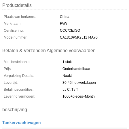
Productdetails
Plaats van herkomst:
China
Merknaam:
FAW
Certificering:
CCC/CE/ISO
Modelnummer:
CA1310P5K2L11T4A70
Betalen & Verzenden Algemene voorwaarden
Min. bestelaantal:
1 stuk
Prijs:
Onderhandelbaar
Verpakking Details:
Naakt
Levertijd:
30-45 het werkdagen
Betalingscondities:
L / C, T / T
Levering vermogen:
1000+pieces+Month
beschrijving
Tankervrachtwagen