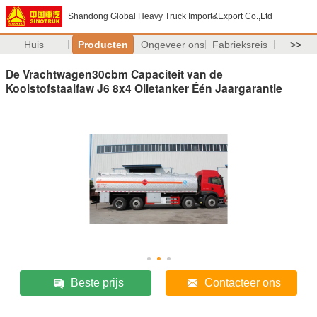
Shandong Global Heavy Truck Import&Export Co.,Ltd
Huis
Producten
Ongeveer ons
Fabrieksreis
>>
De Vrachtwagen30cbm Capaciteit van de
Koolstofstaalfaw J6 8x4 Olietanker Één Jaargarantie
Beste prijs
Contacteer ons