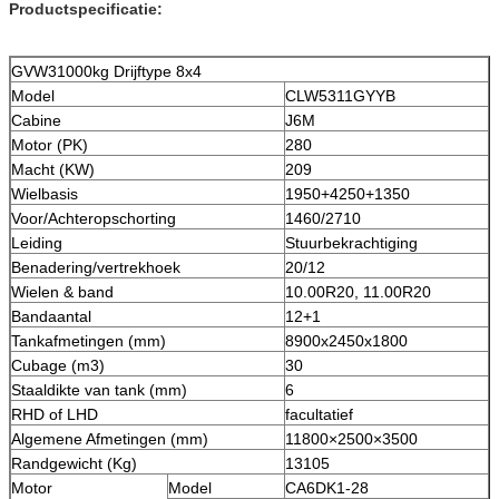
Productspecificatie:
GVW31000kg Drijftype 8x4
Model
CLW5311GYYB
Cabine
J6M
Motor (PK)
280
Macht (KW)
209
Wielbasis
1950+4250+1350
Voor/Achteropschorting
1460/2710
Leiding
Stuurbekrachtiging
Benadering/vertrekhoek
20/12
Wielen & band
10.00R20, 11.00R20
Bandaantal
12+1
Tankafmetingen (mm)
8900x2450x1800
Cubage (m3)
30
Staaldikte van tank (mm)
6
RHD of LHD
facultatief
Algemene Afmetingen (mm)
11800×2500×3500
Randgewicht (Kg)
13105
Motor
Model
CA6DK1-28