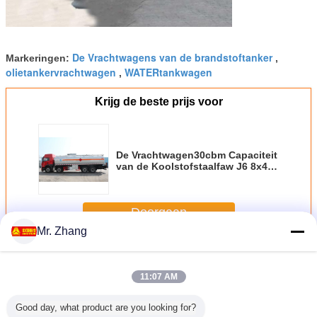
De Vrachtwagens van de brandstoftanker
Markeringen:
,
olietankervrachtwagen
WATERtankwagen
,
Krijg de beste prijs voor
De Vrachtwagen30cbm Capaciteit
van de Koolstofstaalfaw J6 8x4
Olietanker Één Jaargarantie
Doorgaan
Mr. Zhang
Tankervrachtwagen
Meer
11:07 AM
Good day, what product are you looking for?