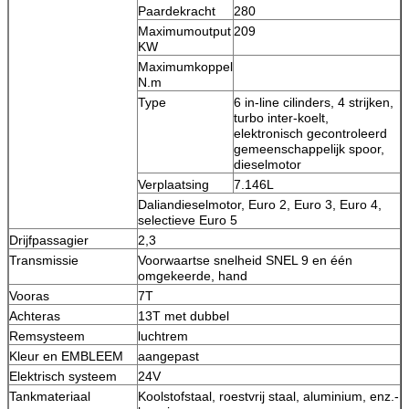
Paardekracht
280
Maximumoutput
209
KW
Maximumkoppel
N.m
Type
6 in-line cilinders, 4 strijken,
turbo inter-koelt,
elektronisch gecontroleerd
gemeenschappelijk spoor,
dieselmotor
Verplaatsing
7.146L
Daliandieselmotor, Euro 2, Euro 3, Euro 4,
selectieve Euro 5
Drijfpassagier
2,3
Transmissie
Voorwaartse snelheid SNEL 9 en één
omgekeerde, hand
Vooras
7T
Achteras
13T met dubbel
Remsysteem
luchtrem
Kleur en EMBLEEM
aangepast
Elektrisch systeem
24V
Tankmateriaal
Koolstofstaal, roestvrij staal, aluminium, enz.-