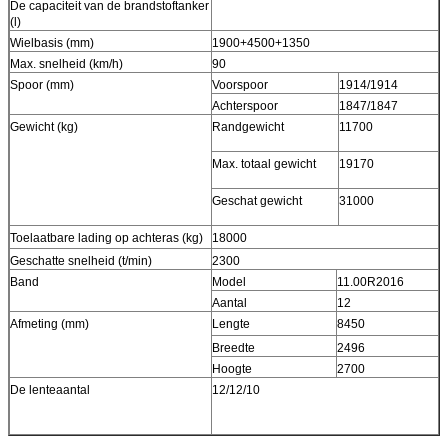
De capaciteit van de brandstoftanker
(l)
Wielbasis (mm)
1900+4500+1350
Max. snelheid (km/h)
90
Spoor (mm)
Voorspoor
1914/1914
Achterspoor
1847/1847
Gewicht (kg)
Randgewicht
11700
Max. totaal gewicht
19170
Geschat gewicht
31000
Toelaatbare lading op achteras (kg)
18000
Geschatte snelheid (t/min)
2300
Band
Model
11.00R2016
Aantal
12
Afmeting (mm)
Lengte
8450
Breedte
2496
Hoogte
2700
De lenteaantal
12/12/10