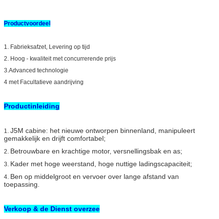
Productvoordeel
1. Fabrieksafzet, Levering op tijd
2. Hoog - kwaliteit met concurrerende prijs
3.Advanced technologie
4 met Facultatieve aandrijving
Productinleiding
J5M cabine: het nieuwe ontworpen binnenland, manipuleert
1.
gemakkelijk en drijft comfortabel;
Betrouwbare en krachtige motor, versnellingsbak en as;
2.
Kader met hoge weerstand, hoge nuttige ladingscapaciteit;
3.
Ben op middelgroot en vervoer over lange afstand van
4.
toepassing.
Verkoop & de Dienst overzee