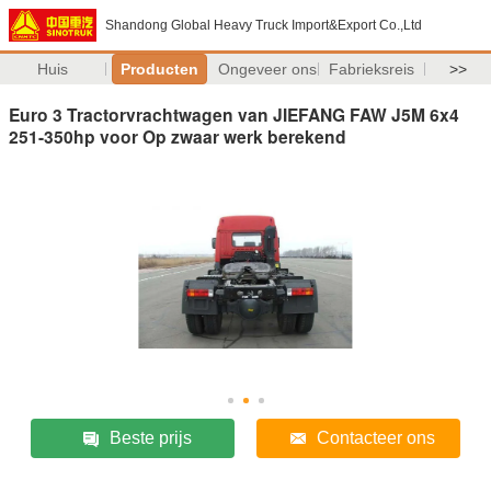
Shandong Global Heavy Truck Import&Export Co.,Ltd
Huis
Producten
Ongeveer ons
Fabrieksreis
>>
Euro 3 Tractorvrachtwagen van JIEFANG FAW J5M 6x4
251-350hp voor Op zwaar werk berekend
Beste prijs
Contacteer ons