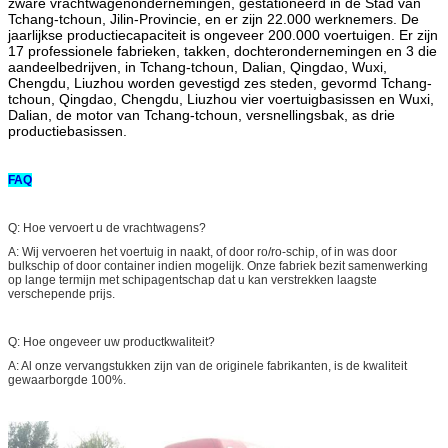
zware vrachtwagenondernemingen, gestationeerd in de Stad van
Tchang-tchoun, Jilin-Provincie, en er zijn 22.000 werknemers. De
jaarlijkse productiecapaciteit is ongeveer 200.000 voertuigen. Er zijn
17 professionele fabrieken, takken, dochterondernemingen en 3 die
aandeelbedrijven, in Tchang-tchoun, Dalian, Qingdao, Wuxi,
Chengdu, Liuzhou worden gevestigd zes steden, gevormd Tchang-
tchoun, Qingdao, Chengdu, Liuzhou vier voertuigbasissen en Wuxi,
Dalian, de motor van Tchang-tchoun, versnellingsbak, as drie
productiebasissen.
FAQ
Q: Hoe vervoert u de vrachtwagens?
A: Wij vervoeren het voertuig in naakt, of door ro/ro-schip, of in was door
bulkschip of door container indien mogelijk. Onze fabriek bezit samenwerking
op lange termijn met schipagentschap dat u kan verstrekken laagste
verschepende prijs.
Q: Hoe ongeveer uw productkwaliteit?
A: Al onze vervangstukken zijn van de originele fabrikanten, is de kwaliteit
gewaarborgde 100%.