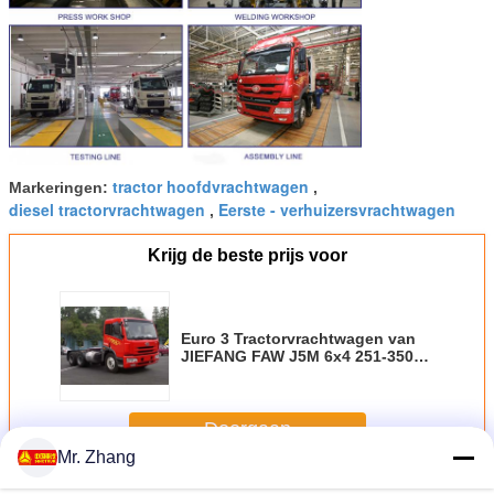
tractor hoofdvrachtwagen
Markeringen:
,
diesel tractorvrachtwagen
Eerste - verhuizersvrachtwagen
,
Krijg de beste prijs voor
Euro 3 Tractorvrachtwagen van
JIEFANG FAW J5M 6x4 251-350hp
voor Op zwaar werk berekend
Doorgaan
Mr. Zhang
De vrachtwagen van de tractoraanhangwagen
Meer