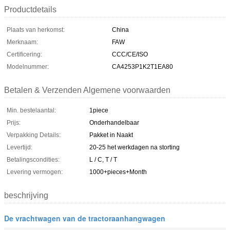
Productdetails
Plaats van herkomst:
China
Merknaam:
FAW
Certificering:
CCC/CE/ISO
Modelnummer:
CA4253P1K2T1EA80
Betalen & Verzenden Algemene voorwaarden
Min. bestelaantal:
1piece
Prijs:
Onderhandelbaar
Verpakking Details:
Pakket in Naakt
Levertijd:
20-25 het werkdagen na storting
Betalingscondities:
L / C, T / T
Levering vermogen:
1000+pieces+Month
beschrijving
De vrachtwagen van de tractoraanhangwagen