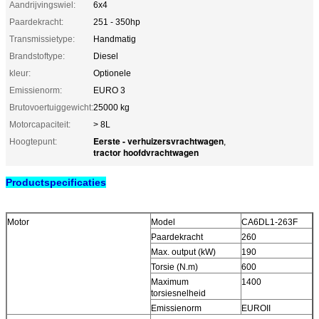
Aandrijvingswiel:
6x4
Paardekracht:
251 - 350hp
Transmissietype:
Handmatig
Brandstoftype:
Diesel
kleur:
Optionele
Emissienorm:
EURO 3
Brutovoertuiggewicht:
25000 kg
Motorcapaciteit:
> 8L
Eerste - verhuizersvrachtwagen
Hoogtepunt:
,
tractor hoofdvrachtwagen
Productspecificaties
Motor
Model
CA6DL1-263F
Paardekracht
260
Max. output (kW)
190
Torsie (N.m)
600
Maximum
1400
torsiesnelheid
Emissienorm
EUROII