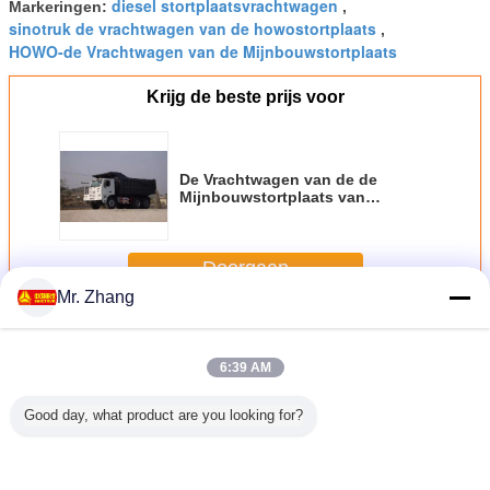
diesel stortplaatsvrachtwagen
Markeringen:
,
sinotruk de vrachtwagen van de howostortplaats
,
HOWO-de Vrachtwagen van de Mijnbouwstortplaats
Krijg de beste prijs voor
De Vrachtwagen van de de
Mijnbouwstortplaats van
ZZ5707S3840AJ 6x4 70T met
HW7D-Cabine 3800 + 1500mm
Wielbasis
Doorgaan
Mr. Zhang
De vrachtwagen van de mijnbouwstortplaats
Meer
6:39 AM
Good day, what product are you looking for?
ktioneel
Bulktrucks met
Gemengde
ZZ5707S3840AJ
15 ton
ngde
gemengde
Emulsie Bulk
zware
mijnb
lsie
emulsie op locatie
Trucks
Mijnbouwvrachtwagens
dumpt