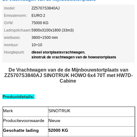
model:
ZZ5707S3840AJ
Emissienorm::
EURO 2
GVW:
75000 KG
Ladingslichaam:
5900x3100x1800 (33m3)
wielbasis:
3800+1500 mm
montuur:
10+10
diesel stortplaatsvrachtwagen
Hoogtepunt:
,
sinotruk de vrachtwagen van de howostortplaats
De Vrachtwagen van de de Mijnbouwstortplaats van
ZZ5707S3840AJ SINOTRUK HOWO 6x4 70T met HW7D-
Cabine
Productdetails:
Merk
SINOTRUK
Productievoorwaarde
Nieuw
Geschatte lading
52000 KG