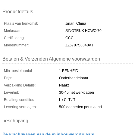
Productdetails
Plaats van herkomst:
Jinan, China
Merknaam:
SINOTRUK HOWO 70
Certificering:
CCC
Modelnummer:
ZZ5707S3840AJ
Betalen & Verzenden Algemene voorwaarden
Min. bestelaantal:
1 EENHEID
Prijs:
Onderhandelbaar
Verpakking Details:
Naakt
Levertijd:
30-45 het werkdagen
Betalingscondities:
L / C, T / T
Levering vermogen:
500 eenheden per maand
beschrijving
De vrachtwagen van de mijnbouwstortplaats