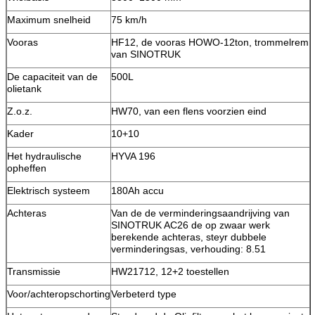
Maximum snelheid
75 km/h
Vooras
HF12, de vooras HOWO-12ton, trommelrem
van SINOTRUK
De capaciteit van de
500L
olietank
Z.o.z.
HW70, van een flens voorzien eind
Kader
10+10
Het hydraulische
HYVA 196
opheffen
Elektrisch systeem
180Ah accu
Achteras
Van de de verminderingsaandrijving van
SINOTRUK AC26 de op zwaar werk
berekende achteras, steyr dubbele
verminderingsas, verhouding: 8.51
Transmissie
HW21712, 12+2 toestellen
Voor/achteropschorting
Verbeterd type