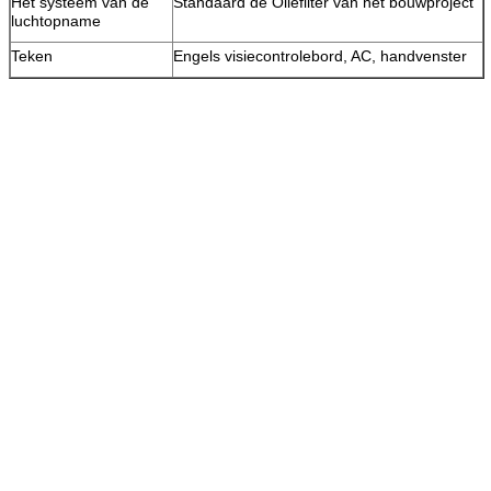
Het systeem van de
Standaard de Oliefilter van het bouwproject
luchtopname
Teken
Engels visiecontrolebord, AC, handvenster