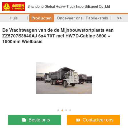
Shandong Global Heavy Truck Import&Export Co.,Ltd
Huis
Producten
Ongeveer ons
Fabrieksreis
>>
De Vrachtwagen van de de Mijnbouwstortplaats van
ZZ5707S3840AJ 6x4 70T met HW7D-Cabine 3800 +
1500mm Wielbasis
Beste prijs
Contacteer ons