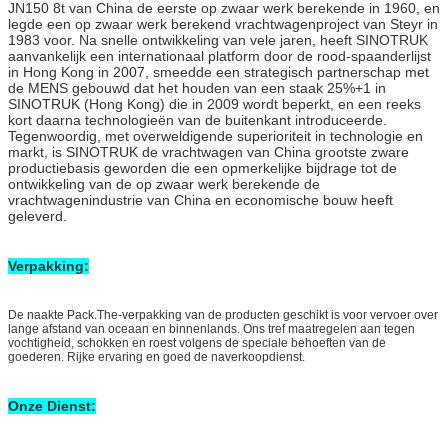
JN150 8t van China de eerste op zwaar werk berekende in 1960, en
legde een op zwaar werk berekend vrachtwagenproject van Steyr in
1983 voor. Na snelle ontwikkeling van vele jaren, heeft SINOTRUK
aanvankelijk een internationaal platform door de rood-spaanderlijst
in Hong Kong in 2007, smeedde een strategisch partnerschap met
de MENS gebouwd dat het houden van een staak 25%+1 in
SINOTRUK (Hong Kong) die in 2009 wordt beperkt, en een reeks
kort daarna technologieën van de buitenkant introduceerde.
Tegenwoordig, met overweldigende superioriteit in technologie en
markt, is SINOTRUK de vrachtwagen van China grootste zware
productiebasis geworden die een opmerkelijke bijdrage tot de
ontwikkeling van de op zwaar werk berekende de
vrachtwagenindustrie van China en economische bouw heeft
geleverd.
Verpakking:
De naakte Pack.The-verpakking van de producten geschikt is voor vervoer over
lange afstand van oceaan en binnenlands. Ons tref maatregelen aan tegen
vochtigheid, schokken en roest volgens de speciale behoeften van de
goederen. Rijke ervaring en goed de naverkoopdienst.
Onze Dienst: