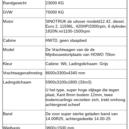
Randgewicht
23000 KG
GVW
75000 KG
Motor
SINOTRUK de uitvoer modeld12.42, diesel,
Euro 2, 11596L, 420HP/2000rpm, 6 dylinder,
1820N.m/1100-1500rpm
Cabine
HW7D, geen slaapbed
Model
De Vrachtwagen van de de
Mijnbouwstortplaats van HOWO 70ton
Kleur
Cabine: Wit, Ladingslichaam: Grijs
Vrachtwagenafmeting
8600x3300x4340 mm
Ladingslichaam
5900x3100x1800 (33m3)
U het type, super hoge slijtage die tegen
plaat, Kant 8mm bodem 12mm, twee
bodemcarlings verzetten zich, trekt omhoog
achtergevel scheef
Band
De voor super sterke geladen band van
14.00R25, achtergedeelte 14.00-25
Wielbasis
3800+1500 mm