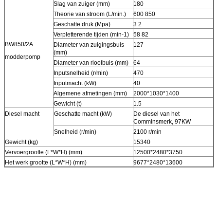
Slag van zuiger (mm)
180
Theorie van stroom (L/min.)
600 850
Geschatte druk (Mpa)
3 2
Verpletterende tijden (min-1)
58 82
BW850/2A
Diameter van zuigingsbuis
127
(mm)
modderpomp
Diameter van rioolbuis (mm)
64
Inputsnelheid (r/min)
470
Inputmacht (kW)
40
Algemene afmetingen (mm)
2000*1030*1400
Gewicht (t)
1.5
Diesel macht
Geschatte macht (kW)
De diesel van het
Comminsmerk, 97KW
Snelheid (r/min)
2100 r/min
Gewicht (kg)
15340
Vervoergrootte (L*W*H) (mm)
12500*2480*3750
Het werk grootte (L*W*H) (mm)
9677*2480*13600