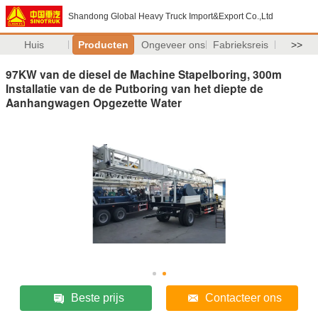
Shandong Global Heavy Truck Import&Export Co.,Ltd
Huis
Producten
Ongeveer ons
Fabrieksreis
>>
97KW van de diesel de Machine Stapelboring, 300m
Installatie van de de Putboring van het diepte de
Aanhangwagen Opgezette Water
Beste prijs
Contacteer ons