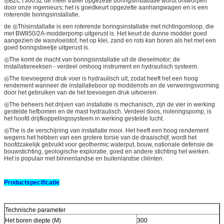
◎BZCT300SZ de meer tralier opgezette boringsinstallatie wordt ontworpen
door onze ingenieurs; het is goedkeurt opgezette aanhangwagen en is een
roterende boringsinstallatie.
de ◎Thisinstallatie is een roterende boringsinstallatie met richtingomloop, die
met BW850/2A-modderpomp uitgerust is. Het keurt de dunne modder goed
aangezien de wasvloeistof, het op klei, zand en rots kan boren als het met een
goed boringsbeetje uitgerust is.
◎The komt de macht van boringsinstallatie uit de dieselmotor; de
installatiereeksen - verdeel omhoog instrument en hydraulisch systeem.
◎The toevoegend druk voer is hydraulisch uit, zodat heeft het een hoog
rendement wanneer de installatieboor op modderrots en de verweringsvorming
door het gebruiken van de het toevoegen druk uitvoeren.
◎The beheers het drijven van installatie is mechanisch, zijn de vier in werking
gestelde hefbomen en de mast hydraulisch. Verdeel doos, rioleringspomp, is
het hoofd drijfkoppelingssysteem in werking gestelde lucht.
◎The is de verschijning van installatie mooi. Het heeft een hoog rendement
wegens het hebben van een grotere torsie van de draaischijf, wordt het
hoofdzakelijk gebruikt voor geothermic waterput, bouw, nationale defensie de
bouwstichting, geologische exploratie, goed en andere stichting het werken.
Het is populair met binnenlandse en buitenlandse cliënten.
Productspecificatie
Technische parameter
Het boren diepte (M)
300