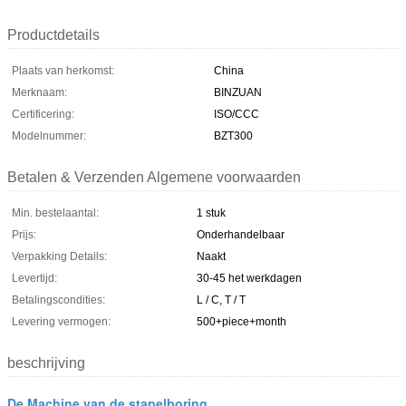
Productdetails
Plaats van herkomst:
China
Merknaam:
BINZUAN
Certificering:
ISO/CCC
Modelnummer:
BZT300
Betalen & Verzenden Algemene voorwaarden
Min. bestelaantal:
1 stuk
Prijs:
Onderhandelbaar
Verpakking Details:
Naakt
Levertijd:
30-45 het werkdagen
Betalingscondities:
L / C, T / T
Levering vermogen:
500+piece+month
beschrijving
De Machine van de stapelboring