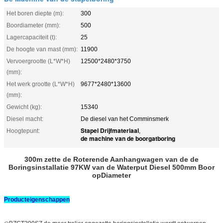
Het boren diepte (m):
300
Boordiameter (mm):
500
Lagercapaciteit (t):
25
De hoogte van mast (mm):
11900
Vervoergrootte (L*W*H)
12500*2480*3750
(mm):
Het werk grootte (L*W*H)
9677*2480*13600
(mm):
Gewicht (kg):
15340
Diesel macht:
De diesel van het Comminsmerk
Stapel Drijfmateriaal
Hoogtepunt:
,
de machine van de boorgatboring
300m zette de Roterende Aanhangwagen van de de
Boringsinstallatie 97KW van de Waterput Diesel 500mm Boor
opDiameter
Producteigenschappen