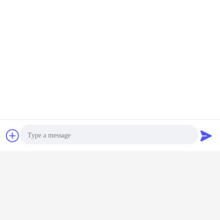
stapel drijfmateriaal
Markeringen:
,
de machine van de boorgatboring
,
de roterende installatie van de stapelboring
Krijg de beste prijs voor
97KW van de diesel de Machine
Stapelboring, 300m Installatie
van de de Putboring van het
diepte de Aanhangwagen
Chat
Vraag een offerte
Opgezette Water
Doorgaan
aan
De Machine van de stapelboring
Meer
Photo
Video Call