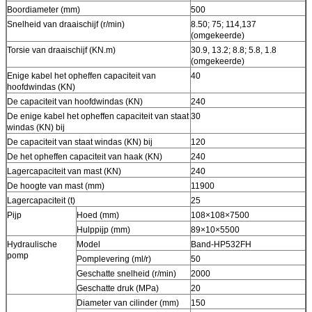
Boordiameter (mm)
500
Snelheid van draaischijf (r/min)
8.50; 75; 114,137
(omgekeerde)
Torsie van draaischijf (KN.m)
30.9, 13.2; 8.8; 5.8, 1.8
(omgekeerde)
Enige kabel het opheffen capaciteit van
40
hoofdwindas (KN)
De capaciteit van hoofdwindas (KN)
240
De enige kabel het opheffen capaciteit van staat
30
windas (KN) bij
De capaciteit van staat windas (KN) bij
120
De het opheffen capaciteit van haak (KN)
240
Lagercapaciteit van mast (KN)
240
De hoogte van mast (mm)
11900
Lagercapaciteit (t)
25
Pijp
Hoed (mm)
108×108×7500
Hulppijp (mm)
89×10×5500
Hydraulische
Model
Band-HP532FH
pomp
Pomplevering (ml/r)
50
Geschatte snelheid (r/min)
2000
Geschatte druk (MPa)
20
Diameter van cilinder (mm)
150