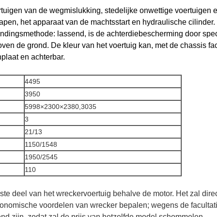
ertuigen van de wegmislukking, stedelijke onwettige voertuigen e
wapen, het apparaat van de machtsstart en hydraulische cilinde
indingsmethode: lassend, is de achterdiebescherming door spec
en de grond. De kleur van het voertuig kan, met de chassis fa
plaat en achterbar.
4495
3950
5998×2300×2380,3035
3
21/13
1150/1548
1950/2545
110
kste deel van het wreckervoertuig behalve de motor. Het zal direc
conomische voordelen van wrecker bepalen; wegens de facultati
nd zijn, zodat zal de prijs van hetzelfde model schommelen.