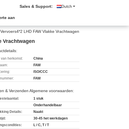
Sales & Support:
Dutch
erte aan
e Vervoers4*2 LHD FAW Vlakke Vrachtwagen
e Vrachtwagen
ctdetails:
 van herkomst:
China
aam:
FAW
icering:
ISO/CCC
lnummer:
FAW
len & Verzenden Algemene voorwaarden:
estelaantal:
1 stuk
Onderhandelbaar
kking Details:
Naakt
ijd:
30-45 het werkdagen
ingscondities:
L / C, T / T