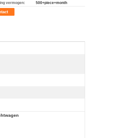
ing vermogen:
500+piece+month
tact
achtwagen