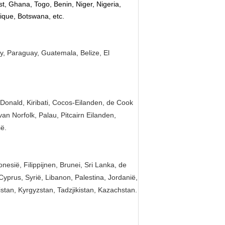
t, Ghana, Togo, Benin, Niger, Nigeria,
que, Botswana, etc.
y, Paraguay, Guatemala, Belize, El
onald, Kiribati, Cocos-Eilanden, de Cook
n Norfolk, Palau, Pitcairn Eilanden,
ë.
sië, Filippijnen, Brunei, Sri Lanka, de
Cyprus, Syrië, Libanon, Palestina, Jordanië,
tan, Kyrgyzstan, Tadzjikistan, Kazachstan.