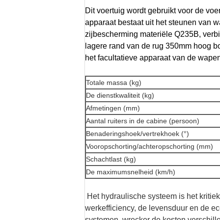
Dit voertuig wordt gebruikt voor de vo
apparaat bestaat uit het steunen van 
zijbescherming materiële Q235B, verb
lagere rand van de rug 350mm hoog bov
het facultatieve apparaat van de wapen
Totale massa (kg)
De dienstkwaliteit (kg)
Afmetingen (mm)
Aantal ruiters in de cabine (persoon)
Benaderingshoek/vertrekhoek (°)
Vooropschorting/achteropschorting (mm)
Schachtlast (kg)
De maximumsnelheid (km/h)
Het hydraulische systeem is het kritie
werkefficiency, de levensduur en de e
systemen, wrecker de kosten verschille