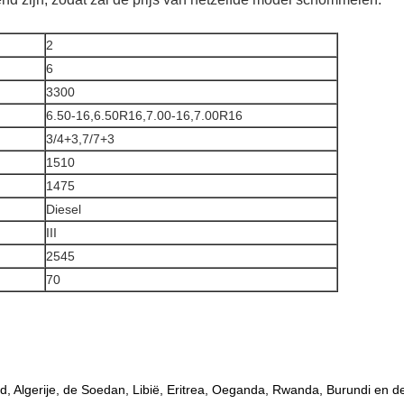
2
6
3300
6.50-16,6.50R16,7.00-16,7.00R16
3/4+3,7/7+3
1510
1475
Diesel
III
2545
70
ad, Algerije, de Soedan, Libië, Eritrea, Oeganda, Rwanda, Burundi en d