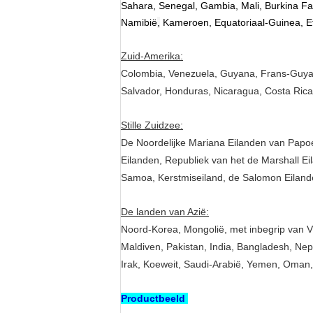
Sahara, Senegal, Gambia, Mali, Burkina Fas
Namibië
,
Kameroen, Equatoriaal-Guinea, E
Zuid-Amerika:
Colombia, Venezuela, Guyana, Frans-Guyana,
Salvador, Honduras, Nicaragua, Costa Ric
Stille Zuidzee:
De Noordelijke Mariana Eilanden van Papoe
Eilanden, Republiek van het de Marshall Ei
Samoa, Kerstmiseiland, de Salomon Eilande
De landen van Azië:
Noord-Korea, Mongolië, met inbegrip van Vi
Maldiven, Pakistan, India, Bangladesh, Nepa
Irak, Koeweit, Saudi-Arabië, Yemen, Oman,
Productbeeld