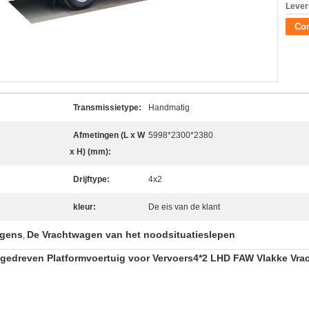
Lever
Con
Transmissietype:
Handmatig
Afmetingen (L x W
5998*2300*2380
x H) (mm):
Drijftype:
4x2
kleur:
De eis van de klant
agens
De Vrachtwagen van het noodsituatieslepen
,
edreven Platformvoertuig voor Vervoers4*2 LHD FAW Vlakke Vr