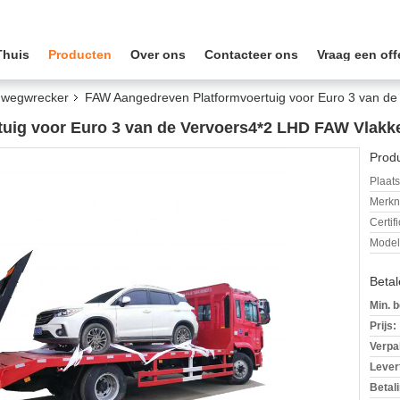
Thuis
Producten
Over ons
Contacteer ons
Vraag een off
 wegwrecker
FAW Aangedreven Platformvoertuig voor Euro 3 van d
uig voor Euro 3 van de Vervoers4*2 LHD FAW Vlakk
Produ
Plaats
Merkn
Certif
Mode
Beta
Min. b
Prijs:
Verpa
Levert
Betal