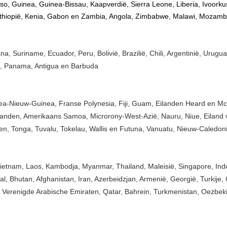
o, Guinea, Guinea-Bissau, Kaapverdië, Sierra Leone, Liberia, Ivoorkus
thiopië, Kenia, Gabon en Zambia, Angola, Zimbabwe, Malawi, Mozambi
 Suriname, Ecuador, Peru, Bolivië, Brazilië, Chili, Argentinië, Urugua
a, Panama, Antigua en Barbuda
a-Nieuw-Guinea, Franse Polynesia, Fiji, Guam, Eilanden Heard en McD
landen, Amerikaans Samoa, Microrony-West-Azië, Nauru, Niue, Eiland va
n, Tonga, Tuvalu, Tokelau, Wallis en Futuna, Vanuatu, Nieuw-Caledoni
etnam, Laos, Kambodja, Myanmar, Thailand, Maleisië, Singapore, Indone
l, Bhutan, Afghanistan, Iran, Azerbeidzjan, Armenië, Georgië, Turkije, 
 Verenigde Arabische Emiraten, Qatar, Bahrein, Turkmenistan, Oezbekis