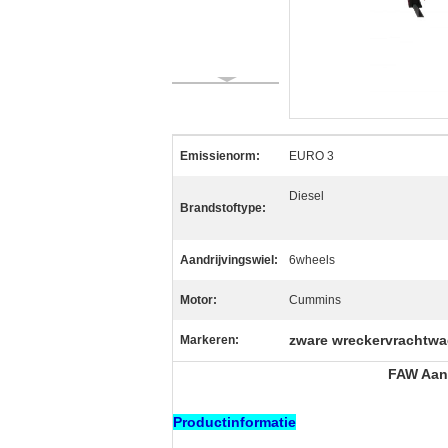
Emissienorm:
EURO 3
Diesel
Brandstoftype:
Aandrijvingswiel:
6wheels
Motor:
Cummins
zware wreckervrachtw
Markeren:
FAW Aang
Productinformatie