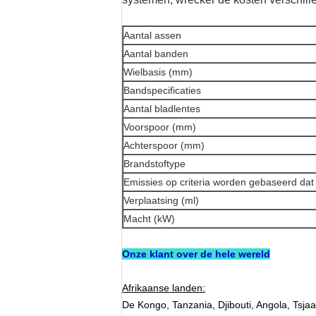
Aantal assen
Aantal banden
Wielbasis (mm)
Bandspecificaties
Aantal bladlentes
Voorspoor (mm)
Achterspoor (mm)
Brandstoftype
Emissies op criteria worden gebaseerd dat
Verplaatsing (ml)
Macht (kW)
Onze klant over de hele wereld
Afrikaanse landen:
De Kongo, Tanzania, Djibouti, Angola, Tsja