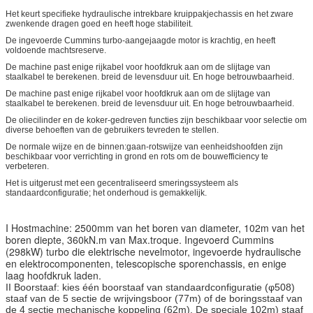
Het keurt specifieke hydraulische intrekbare kruippakjechassis en het zware
zwenkende dragen goed en heeft hoge stabiliteit.
De ingevoerde Cummins turbo-aangejaagde motor is krachtig, en heeft
voldoende machtsreserve.
De machine past enige rijkabel voor hoofdkruk aan om de slijtage van
staalkabel te berekenen. breid de levensduur uit. En hoge betrouwbaarheid.
De machine past enige rijkabel voor hoofdkruk aan om de slijtage van
staalkabel te berekenen. breid de levensduur uit. En hoge betrouwbaarheid.
De oliecilinder en de koker-gedreven functies zijn beschikbaar voor selectie om
diverse behoeften van de gebruikers tevreden te stellen.
De normale wijze en de binnen:gaan-rotswijze van eenheidshoofden zijn
beschikbaar voor verrichting in grond en rots om de bouwefficiency te
verbeteren.
Het is uitgerust met een gecentraliseerd smeringssysteem als
standaardconfiguratie; het onderhoud is gemakkelijk.
I Hostmachine: 2500mm van het boren van diameter, 102m van het
boren diepte, 360kN.m van Max.troque. Ingevoerd Cummins
(298kW) turbo die elektrische nevelmotor, ingevoerde hydraulische
en elektrocomponenten, telescopische sporenchassis, en enige
laag hoofdkruk laden.
II Boorstaaf: kies één boorstaaf van standaardconfiguratie (φ508)
staaf van de 5 sectie de wrijvingsboor (77m) of de boringsstaaf van
de 4 sectie mechanische koppeling (62m). De speciale 102m) staaf