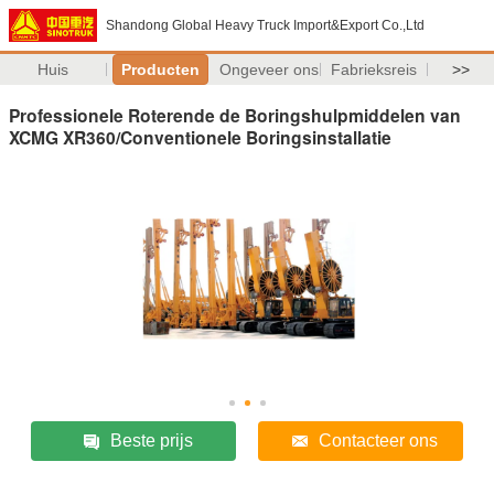
Shandong Global Heavy Truck Import&Export Co.,Ltd
Huis
Producten
Ongeveer ons
Fabrieksreis
>>
Professionele Roterende de Boringshulpmiddelen van
XCMG XR360/Conventionele Boringsinstallatie
Beste prijs
Contacteer ons