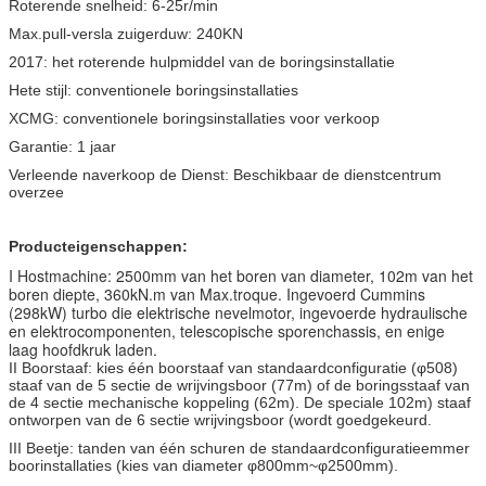
Roterende snelheid:
6-25r/min
Max.pull-versla zuigerduw: 240
KN
2017:
het roterende hulpmiddel van de boringsinstallatie
Hete stijl:
conventionele boringsinstallaties
XCMG:
conventionele boringsinstallaties voor verkoop
Garantie:
1 jaar
Verleende naverkoop de Dienst:
Beschikbaar de dienstcentrum
overzee
Producteigenschappen:
I Hostmachine: 2500mm van het boren van diameter, 102m van het
boren diepte, 360kN.m van Max.troque. Ingevoerd Cummins
(298kW) turbo die elektrische nevelmotor, ingevoerde hydraulische
en elektrocomponenten, telescopische sporenchassis, en enige
laag hoofdkruk laden.
II Boorstaaf: kies één boorstaaf van standaardconfiguratie (φ508)
staaf van de 5 sectie de wrijvingsboor (77m) of de boringsstaaf van
de 4 sectie mechanische koppeling (62m). De speciale 102m) staaf
ontworpen van de 6 sectie wrijvingsboor (wordt goedgekeurd.
III Beetje: tanden van één schuren de standaardconfiguratieemmer
boorinstallaties (kies van diameter φ800mm~φ2500mm).