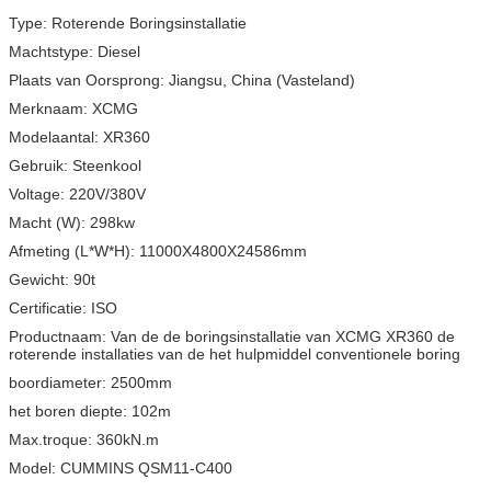
Type:
Roterende Boringsinstallatie
Machtstype:
Diesel
Plaats van Oorsprong:
Jiangsu, China (Vasteland)
Merknaam:
XCMG
Modelaantal:
XR360
Gebruik:
Steenkool
Voltage:
220V/380V
Macht (W):
298kw
Afmeting (L*W*H):
11000X4800X24586mm
Gewicht:
90t
Certificatie:
ISO
Productnaam:
Van de de boringsinstallatie van XCMG XR360 de
roterende installaties van de het hulpmiddel conventionele boring
boordiameter:
2500mm
het boren diepte:
102m
Max.troque: 360
kN.m
Model:
CUMMINS QSM11-C400