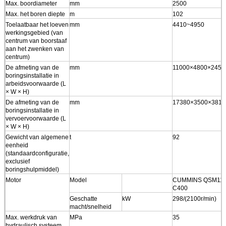
Max. boordiameter
mm
2500
Max. het boren diepte
m
102
Toelaatbaar het loeven
mm
4410~4950
werkingsgebied (van
centrum van boorstaaf
aan het zwenken van
centrum)
De afmeting van de
mm
11000×4800×2458
boringsinstallatie in
arbeidsvoorwaarde (L
× W × H)
De afmeting van de
mm
17380×3500×3810
boringsinstallatie in
vervoervoorwaarde (L
× W × H)
Gewicht van algemene
t
92
eenheid
(standaardconfiguratie,
exclusief
boringshulpmiddel)
Motor
Model
CUMMINS QSM11-
C400
Geschatte
kW
298/(2100r/min)
macht/snelheid
Max. werkdruk van
MPa
35
hydraulisch systeem