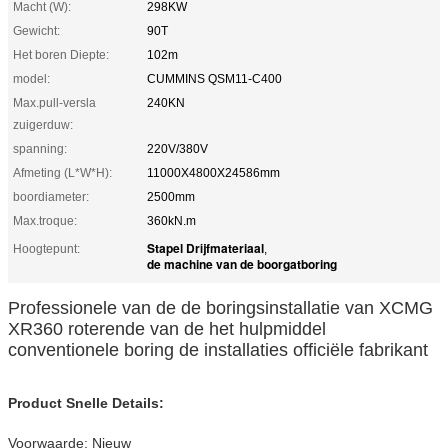
Macht (W):
298KW
Gewicht:
90T
Het boren Diepte:
102m
model:
CUMMINS QSM11-C400
Max.pull-versla
240KN
zuigerduw:
spanning:
220V/380V
Afmeting (L*W*H):
11000X4800X24586mm
boordiameter:
2500mm
Max.troque:
360kN.m
Stapel Drijfmateriaal
Hoogtepunt:
,
de machine van de boorgatboring
Professionele van de de boringsinstallatie van XCMG
XR360 roterende van de het hulpmiddel
conventionele boring de installaties officiële fabrikant
Product Snelle Details:
Voorwaarde:
Nieuw