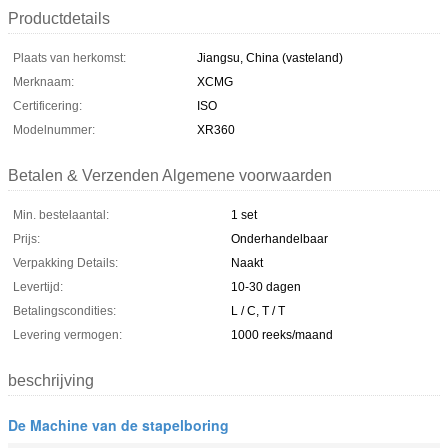
Productdetails
Plaats van herkomst:
Jiangsu, China (vasteland)
Merknaam:
XCMG
Certificering:
ISO
Modelnummer:
XR360
Betalen & Verzenden Algemene voorwaarden
Min. bestelaantal:
1 set
Prijs:
Onderhandelbaar
Verpakking Details:
Naakt
Levertijd:
10-30 dagen
Betalingscondities:
L / C, T / T
Levering vermogen:
1000 reeks/maand
beschrijving
De Machine van de stapelboring