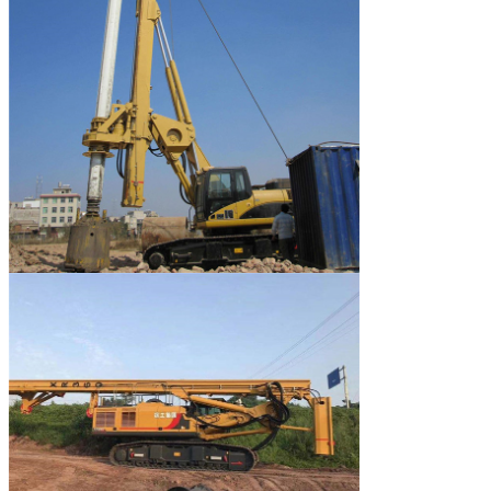
Het reizen
Max. reizende
km/h
1.5
snelheid van de
algemene eenheid
Max. beklimbare
%
35
gradiënt van de
algemene eenheid
Kruippakje
Breedte van
mm
800
kruippakjeplaat
Externe breedte
mm
3500~4800
van kruippakje
(min. - maximum.)
Centrumafstand
mm
5175
tussen twee
longitudinale
wielen van
kruippakje
Gemiddelde
kPa
103.1
gronddruk