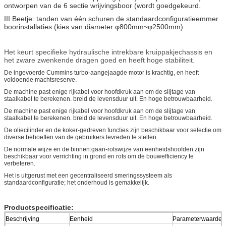
ontworpen van de 6 sectie wrijvingsboor (wordt goedgekeurd.
III Beetje: tanden van één schuren de standaardconfiguratieemmer
boorinstallaties (kies van diameter φ800mm~φ2500mm).
Het keurt specifieke hydraulische intrekbare kruippakjechassis en
het zware zwenkende dragen goed en heeft hoge stabiliteit.
De ingevoerde Cummins turbo-aangejaagde motor is krachtig, en heeft
voldoende machtsreserve.
De machine past enige rijkabel voor hoofdkruk aan om de slijtage van
staalkabel te berekenen. breid de levensduur uit. En hoge betrouwbaarheid.
De machine past enige rijkabel voor hoofdkruk aan om de slijtage van
staalkabel te berekenen. breid de levensduur uit. En hoge betrouwbaarheid.
De oliecilinder en de koker-gedreven functies zijn beschikbaar voor selectie om
diverse behoeften van de gebruikers tevreden te stellen.
De normale wijze en de binnen:gaan-rotswijze van eenheidshoofden zijn
beschikbaar voor verrichting in grond en rots om de bouwefficiency te
verbeteren.
Het is uitgerust met een gecentraliseerd smeringssysteem als
standaardconfiguratie; het onderhoud is gemakkelijk.
Productspecificatie:
Beschrijving
Eenheid
Parameterwaarde