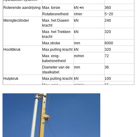
Roterende aandrijving
Max. torsie
kN •m
360
Rotatiesnelheid
r/min
5~20
Menigtecilinder
Max. het Duwen
kN
240
kracht
Max. het Trekken
kN
320
kracht
Max.stroke
mm
6000
Hoofdkruk
Max.pulling kracht
kN
320
Max. enig-
m/min
72
kabelsnelheid
Diameter van de
mm
36
staalkabel
Hulpkruk
Max.pulling kracht
kN
100
Max. enig-
m/min
65
kabelsnelheid
Diameter van de
mm
20
staalkabel
Boringsmast
Linker/juiste
°
4/4
neiging van mast
Voor/achterneiging
°
5/15
van mast
Roterende lijst
°
360
zwenkende hoek