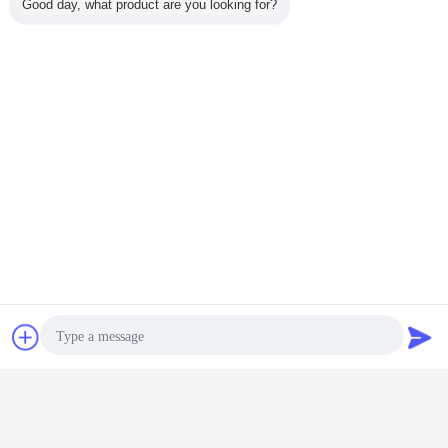
Good day, what product are you looking for?
stapel drijfmateriaal
Markeringen:
,
de machine van de boorgatboring
,
de roterende installatie van de stapelboring
Krijg de beste prijs voor
Professionele Roterende de
Boringshulpmiddelen van XCMG
XR360/Conventionele
Boringsinstallatie
Chat
Vraag een offerte
Doorgaan
aan
De Machine van de stapelboring
Meer