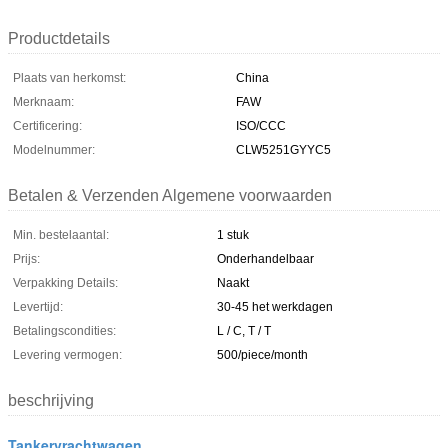
Productdetails
Plaats van herkomst:
China
Merknaam:
FAW
Certificering:
ISO/CCC
Modelnummer:
CLW5251GYYC5
Betalen & Verzenden Algemene voorwaarden
Min. bestelaantal:
1 stuk
Prijs:
Onderhandelbaar
Verpakking Details:
Naakt
Levertijd:
30-45 het werkdagen
Betalingscondities:
L / C, T / T
Levering vermogen:
500/piece/month
beschrijving
Tankervrachtwagen