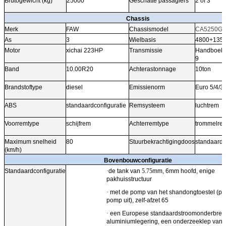
Brutogewicht (kg)
25000
Geschatte passagiers
2 of 3
Chassis
Merk
FAW
Chassismodel
CA5250GY
As
3
Wielbasis
4800+135
Motor
xichai 223HP
Transmissie
Handboek, 
9
Band
10.00R20
Achterastonnage
10ton
Brandstoftype
diesel
Emissienorm
Euro 5/4/3
ABS
standaardconfiguratie
Remsysteem
luchtrem
Voorremtype
schijfrem
Achterremtype
trommelre
Maximum snelheid
80
Stuurbekrachtigingdoos
standaardc
(km/h)
Bovenbouwconfiguratie
Standaardconfiguratie
·
de tank van
5.75
mm, 6mm hoofd, enige
pakhuisstructuur
·
met de pomp van het shandongtoestel (po
pomp uit), zelf-afzet 65
·
een Europese standaardstroomonderbrek
aluminiumlegering, een onderzeeklep van 