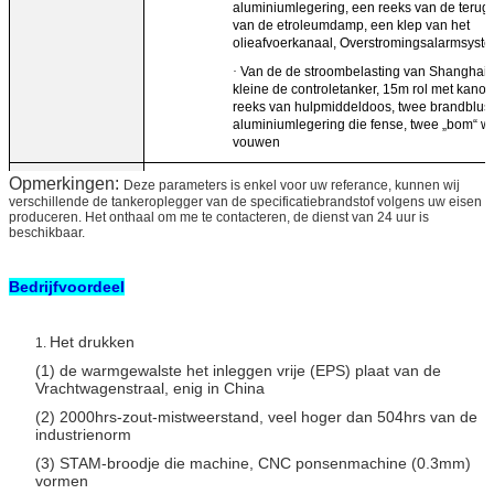
aluminiumlegering, een reeks van de terug
van de etroleumdamp, een klep van het
olieafvoerkanaal, Overstromingsalarmsyst
·
Van de de stroombelasting van Shanghai B
kleine de controletanker, 15m rol met kanon 
reeks van hulpmiddeldoos, twee brandblus
aluminiumlegering die fense, twee „bom“ 
vouwen
Optie
De tanker kan sta, hengshan en andere merken, het tarief
Opmerkingen:
Deze parameters is enkel voor uw referance, kunnen wij
optiestroom ook kiezen
verschillende de tankeroplegger van de specificatiebrandstof volgens uw eisen
produceren. Het onthaal om me te contacteren, de dienst van 24 uur is
beschikbaar.
Bedrijfvoordeel
Het drukken
1.
(1) de warmgewalste het inleggen vrije (EPS) plaat van de
Vrachtwagenstraal, enig in China
(2) 2000hrs-zout-mistweerstand, veel hoger dan 504hrs van de
industrienorm
(3) STAM-broodje die machine, CNC ponsenmachine (0.3mm)
vormen