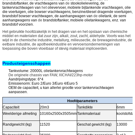
brandstoftanker, de vrachtwagens van
de
stookolielevering, de
tankervrachtwagen van
het
olievervoer, mobiele bijtankende vrachtwagen, olie
die voertuigen, olie bowser vrachtwagens, benzine/diesel dragende voertuigen,
brandstof bowser vrachtwagen, de aanhangwagen van
de
olietank, de semi
aanhangwagens van
de
brandstoftanker, mobiele olietankwagens, enz. van
brandstof voorzien.
Het gebruikte hoofdzakelijk in het dragen van en het opslaan van chemische
middel en materialen dat zuur zijn, alkali, zout, zacht, aldehyde. Voorts was het
wijd in de chemische industrie, metallurg, milieusectie, de brewageindustrie, de
eetbare industrie, de apotheekindustrie en vervoersondernemingen van
toepassing die boven vloeibaar of stevig materiaal impliceerden.
Producteigenschappen
Tankvolume: 20000L olietankervrachtwagens
De originele chassis van FAW, XICHAI/223hp-motor
Aandrijvingstype: 6*4
Emissienorm: Euro 2/Euro 3/Euro 4/Euro 5
OEM de capaciteit, u kan allerlei grootte voor tankervrachtwagen
aanpassen.
Hoofdparameters
Capaciteit
20m3
Tankdikte
6mm
Weelderige afmeting
10160x2500x3505mm
Tankmateriaal
koolstofsta
Randgewicht (kg)
11520
Geschat gewicht (kg)
13000