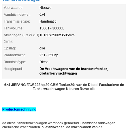
Voorwaarde:
Nieuwe
Aandrijvingswiel:
6x4
Transmissietype:
Handmatig
Tankvolume:
15001 - 30000L
Afmetingen (L x W x H)
10160x2500x3505mm
(mm):
Opslag:
olie
Paardekracht:
251 - 350hp
Brandstoftype:
Diesel
De Vrachtwagens van de brandstoftanker
Hoogtepunt:
,
olietankervrachtwagen
6×4 JIEFANG FAW 223hp 20 CBM Tanker20t van de Diesel Facultatieve de
Tankervrachtwagen Kleuren Ruwe olie
Productomschrijving
de diesel tankervrachtwagen wordt
ook genoemd Chemische tankwagen,
chemische vrachtwagen,
olietankwagen, de vrachtwagen van
de