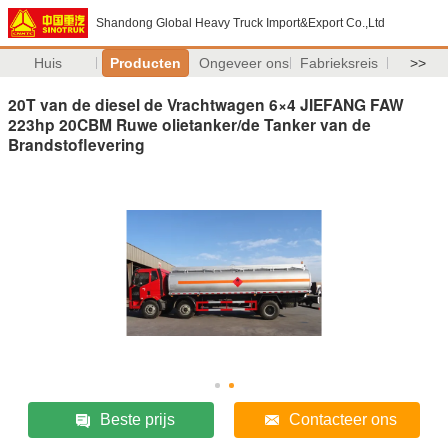
Shandong Global Heavy Truck Import&Export Co.,Ltd
Huis
Producten
Ongeveer ons
Fabrieksreis
>>
20T van de diesel de Vrachtwagen 6×4 JIEFANG FAW
223hp 20CBM Ruwe olietanker/de Tanker van de
Brandstoflevering
Beste prijs
Contacteer ons