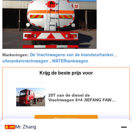
De Vrachtwagens van de brandstoftanker
Markeringen:
,
olietankervrachtwagen
WATERtankwagen
,
Krijg de beste prijs voor
20T van de diesel de
Vrachtwagen 6×4 JIEFANG FAW
223hp 20CBM Ruwe olietanker/de
Tanker van de Brandstoflevering
Doorgaan
Mr. Zhang