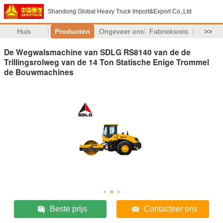
Shandong Global Heavy Truck Import&Export Co.,Ltd
Huis
Producten
Ongeveer ons
Fabrieksreis
>>
De Wegwalsmachine van SDLG RS8140 van de de
Trillingsrolweg van de 14 Ton Statische Enige Trommel
de Bouwmachines
Beste prijs
Contacteer ons