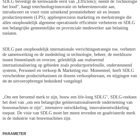
SDLG bevestigt de kernwaarde eerst van „Efficiency, neemt de Technologie
het lood“, hangt totechnologyinnovatie en beheersinnovatie aan,
introduceert en voert ruim uitstekend prestatiebeheer uit en leunen
productiesysteem (LPS); appliesprecision marketing en merkstrategie die
allen onophoudelijk algemene operationele efficiëntie verbeteren en SDLG
een belangrijke gemeentelijke en provinciale medewerker aan belasting
toelaten.
SDLG past onophoudelijk internationale verrichtingsstrategie toe, verbetert
de samenwerking en de mededeling in technologie, beheer, de merkbouw
tussen binnenlands en overzee, geleidelijk aan realiserend
internationalisering op gebieden zoals productportefeuille, ondersteunend
systeem, Personeel en verkoop & Marketing enz. Momenteel, heeft SDLG
verscheidene productiebasissen en dozens verkoopbureaus, en stijgingen van
uitvoeropbrengst beduidend vastgelegd.
de de
„Om een beroemd merk te zijn, bouw een life-long SDLG“, SDLG-reeksen
het doel van „om een belangrijke geïnternationaliseerde onderneming van
bouwmachines te zijn“, intensieve ontwikkeling, innovatieontwikkeling
toepast. De visie van SDLG moet het meest tevreden en geadviseerde merk
in de industrie van bouwmachines zijn.
PARAMETER