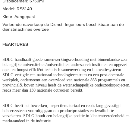
Displacemen:
6750ml
Model:
RS8140
Kleur:
Aangepast
Verleende naverkoop de Dienst:
Ingenieurs beschikbaar aan de
dienstmachines overzee
FEARTURES
SDLG handhaaft goede samenwerkingsverhouding met binnenlandse zeer
belangrijke universiteiten/universiteiten andresearch instituten en opgezet
open en hoogst efficiënt technisch samenwerking en innovatiesysteem.
SDLG vestigde een nationaal technologiecentrum en een post-doctorale
werkplek, onderneemt een overvloed van nationale 863 programma's en
provincial& boven niveau heeft de wetenschappelijke onderzoeksprojecten,
reeds meer dan 130 nationale octrooien bereikt.
SDLG heeft het bewerken, inspectiemateriaal en reeds lang gevestigd
beheersysteem vooruitgegaan om productprestaties en kwaliteit te
verzekeren. SDLG houdt een belangrijke positie in klantentevredenheid en
marktaandeel in de industrie.