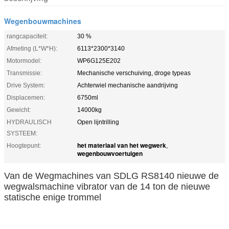
Wegenbouwmachines
rangcapaciteit:
30 %
Afmeting (L*W*H):
6113*2300*3140
Motormodel:
WP6G125E202
Transmissie:
Mechanische verschuiving, droge typeas
Drive System:
Achterwiel mechanische aandrijving
Displacemen:
6750ml
Gewicht:
14000kg
HYDRAULISCH
Open lijntrilling
SYSTEEM:
het materiaal van het wegwerk
Hoogtepunt:
,
wegenbouwvoertuigen
Van de Wegmachines van SDLG RS8140 nieuwe de
wegwalsmachine vibrator van de 14 ton de nieuwe
statische enige trommel