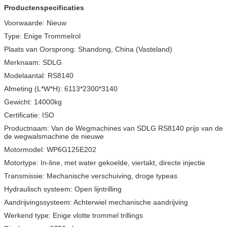
Productenspecificaties
Voorwaarde:
Nieuw
Type:
Enige Trommelrol
Plaats van Oorsprong:
Shandong, China (Vasteland)
Merknaam:
SDLG
Modelaantal:
RS8140
Afmeting (L*W*H):
6113*2300*3140
Gewicht:
14000kg
Certificatie:
ISO
Productnaam:
Van de Wegmachines van SDLG RS8140 prijs van de
de wegwalsmachine de nieuwe
Motormodel:
WP6G125E202
Motortype:
In-line, met water gekoelde, viertakt, directe injectie
Transmissie:
Mechanische verschuiving, droge typeas
Hydraulisch systeem:
Open lijntrilling
Aandrijvingssysteem:
Achterwiel mechanische aandrijving
Werkend type:
Enige vlotte trommel trillings