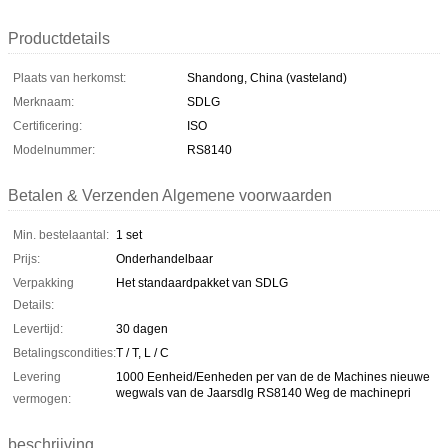
Productdetails
Plaats van herkomst:
Shandong, China (vasteland)
Merknaam:
SDLG
Certificering:
ISO
Modelnummer:
RS8140
Betalen & Verzenden Algemene voorwaarden
Min. bestelaantal:
1 set
Prijs:
Onderhandelbaar
Verpakking
Het standaardpakket van SDLG
Details:
Levertijd:
30 dagen
Betalingscondities:
T / T, L / C
Levering
1000 Eenheid/Eenheden per van de de Machines nieuwe
wegwals van de Jaarsdlg RS8140 Weg de machinepri
vermogen:
beschrijving