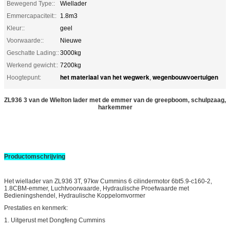
Bewegend Type::
Wiellader
Emmercapaciteit::
1.8m3
Kleur::
geel
Voorwaarde::
Nieuwe
Geschatte Lading::
3000kg
Werkend gewicht::
7200kg
het materiaal van het wegwerk
wegenbouwvoertuigen
Hoogtepunt:
,
ZL936 3 van de Wielton lader met de emmer van de greepboom, schulpzaag,
harkemmer
Productomschrijving
Het wiellader van ZL936 3T, 97kw
Cummins 6
cilindermotor
6bt5.9-c160-2,
1.8CBM-emmer, Luchtvoorwaarde, Hydraulische Proefwaarde met
Bedieningshendel, Hydraulische Koppelomvormer
Prestaties en kenmerk:
1.
Uitgerust met Dongfeng Cummins