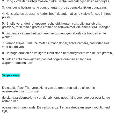
2.
Hoog - kwaliteit zelf-gemaakte hydraulische versnellingsbak en aandrijfas.
3.
Kies beste hydraulische componenten, proef, gemakkelijk en duurzaam.
4.
Het sterke en duurzame kader, heeft de automatische vlakke functie in hoge
plaats.
5.
(Snelle verandering) optiegehechtheid: houten vork, pijp, palletvork,
grasvork, rotsemmer, grotere emmer, sneeuwemmer, die emmer enz. mengen
6.
Luxueuze cabine, het cabineomvergooien, gemakkelijk te houden en te
werken.
7.
Veranderlijke luxueuze meter, airconditioner, achtercamera, comfortabeler
voor het drijven.
8.
De hoge druk en de veiligere lucht staan het remsysteem van de schijfrem bij
9.
Volgens cliëntenverzoek, pas het hogere dumpen en langere
wapenproducten aan.
Verpakking:
De naakte Pack.The-verpakking van de goederen zal de uitvoer in
overeenstemming zijn met
de standaardverpakking van de fabrikant, geschikt is voor vervoer over lange
afstand van
oceaan en binnenlands. De verkoper zal treft maatregelen tegen vochtigheid
zijn,