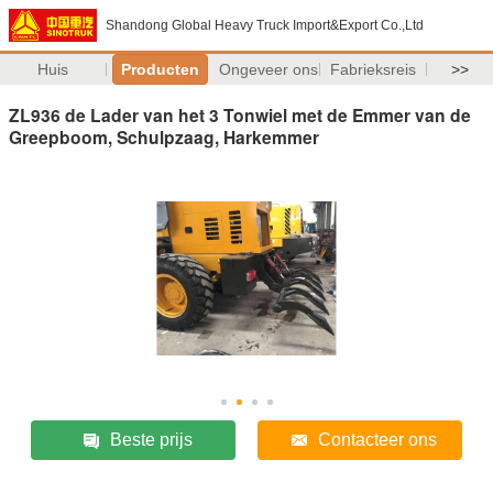
Shandong Global Heavy Truck Import&Export Co.,Ltd
Huis
Producten
Ongeveer ons
Fabrieksreis
>>
ZL936 de Lader van het 3 Tonwiel met de Emmer van de
Greepboom, Schulpzaag, Harkemmer
Beste prijs
Contacteer ons