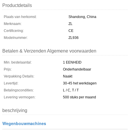
Productdetails
Plaats van herkomst:
Shandong, China
Merknaam:
ZL
Certificering:
CE
Modelnummer:
ZL936
Betalen & Verzenden Algemene voorwaarden
Min. bestelaantal:
1 EENHEID
Prijs:
Onderhandelbaar
Verpakking Details:
Naakt
Levertijd:
30-45 het werkdagen
Betalingscondities:
L / C, T / T
Levering vermogen:
500 stuks per maand
beschrijving
Wegenbouwmachines