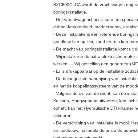
BZC600CLCA wordt de vrachtwagen opgezette
boringsinstallatie.
-
Het vrachtwagenchassis keurt de special
dubbel-krukeenheid, modderpomp, draaischi
-
Deze installatie is een roterende borings
goedkeurt en op klei, zand en rots kan boren
-
De macht van boringsinstallatie komt uit 
- Wij installeren de extra elektrische motor
werken. -- Wij opstelling een generator (MF)
-
Er is drukapparaat op de installatie zoda
-
De belangrijkste aandrijving van installa
en het de koppelingssysteem van de modder
-
Volgens de eis van de cliënt, kan de ins
Kaishan, Hongwuhuan uitvoeren; kan lucht 
opheft; kan het Hydraulische DTH-hamer h
uitvoeren.
-
De verschijning van installatie is mooi. H
en landbouw, nationale defensie de bouwstic
buitenland populair werkt.