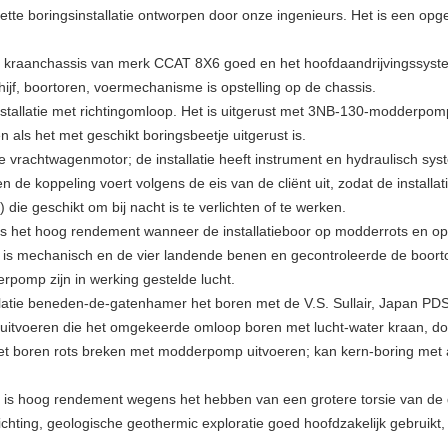
 boringsinstallatie ontworpen door onze ingenieurs. Het is een opg
e kraanchassis van merk CCAT 8X6 goed en het hoofdaandrijvingssystee
jf, boortoren, voermechanisme is opstelling op de chassis.
installatie met richtingomloop. Het is uitgerust met 3NB-130-modderpo
 als het met geschikt boringsbeetje uitgerust is.
de vrachtwagenmotor; de installatie heeft instrument en hydraulisch sy
 en de koppeling voert volgens de eis van de cliënt uit, zodat de install
 die geschikt om bij nacht is te verlichten of te werken.
t is het hoog rendement wanneer de installatieboor op modderrots en o
tie is mechanisch en de vier landende benen en gecontroleerde de boort
pomp zijn in werking gestelde lucht.
tallatie beneden-de-gatenhamer het boren met de V.S. Sullair, Japan 
uitvoeren die het omgekeerde omloop boren met lucht-water kraan, dou
et boren rots breken met modderpomp uitvoeren; kan kern-boring met 
et is hoog rendement wegens het hebben van een grotere torsie van de d
hting, geologische geothermic exploratie goed hoofdzakelijk gebruikt, e