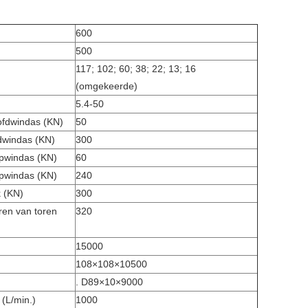
600
500
117; 102; 60; 38; 22; 13; 16
(omgekeerde)
5.4-50
oofdwindas (KN)
50
dwindas (KN)
300
lpwindas (KN)
60
lpwindas (KN)
240
k (KN)
300
oren van toren
320
15000
108×108×10500
. D89×10×9000
(L/min.)
1000