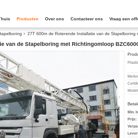
Thuis
Producten
Over ons
Contacteer ons
Vraag een off
tapelboring
27T 600m de Roterende Installatie van de Stapelbori
atie van de Stapelboring met Richtingomloop BZC60
Produ
Plaats
Merkn
Certif
Mode
Beta
Min. b
Prijs:
Verpa
Levert