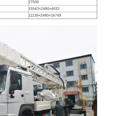
27500
15543×2480×4032
11139×2480×16749