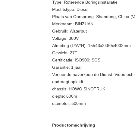
Type:
Roterende Boringsinstallatie
Machtstype:
Diesel
Plaats van Oorsprong:
Shandong, China (V
Merknaam:
BINZUAN
Gebruik:
Waterput
Voltage:
380V
Afmeting (L*W*H):
15543x2480x4032mm
Gewicht:
27T
Certificatie:
ISO900; SGS
Garantie:
1 jaar
Verleende naverkoop de Dienst:
Videotechn
opdraagt opleidt
chassis:
HOWO SINOTRUK
diepte:
600m
diameter:
500mm
Productomschrijving