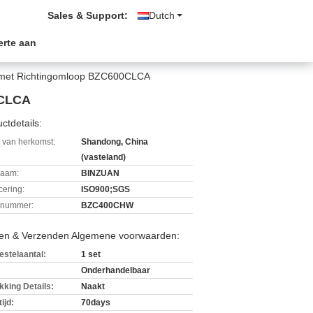
Sales & Support:
Dutch
erte aan
ng met Richtingomloop BZC600CLCA
0CLCA
ctdetails:
 van herkomst:
Shandong, China
(vasteland)
aam:
BINZUAN
icering:
ISO900;SGS
lnummer:
BZC400CHW
len & Verzenden Algemene voorwaarden:
estelaantal:
1 set
Onderhandelbaar
kking Details:
Naakt
ijd:
70days