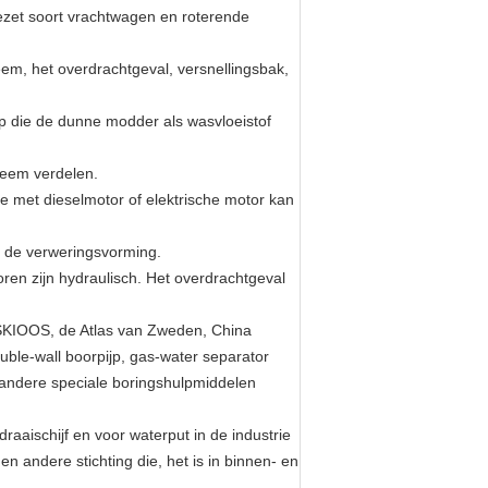
ezet soort vrachtwagen en roterende
m, het overdrachtgeval, versnellingsbak,
mp die de dunne modder als wasvloeistof
steem verdelen.
atie met dieselmotor of elektrische motor kan
p de verweringsvorming.
oren zijn hydraulisch. Het overdrachtgeval
PDSKIOOS, de Atlas van Zweden, China
ble-wall boorpijp, gas-water separator
andere speciale boringshulpmiddelen
raaischijf en voor waterput in de industrie
n andere stichting die, het is in binnen- en