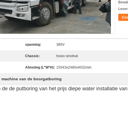
Betal
Lever
Con
spanning:
380V
Chassis:
howo sinotruk
Afmeting (L*W*H):
15543x2480x4032mm
 machine van de boorgatboring
e putboring van het prijs diepe water installatie van d