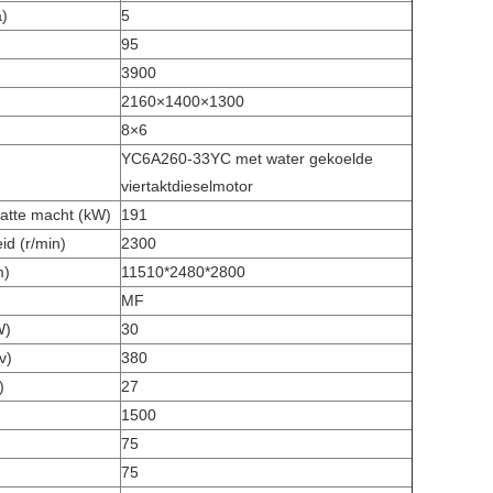
a)
5
95
3900
2160×1400×1300
8×6
YC6A260-33YC met water gekoelde
viertaktdieselmotor
atte macht (kW)
191
id (r/min)
2300
m)
11510*2480*2800
MF
W)
30
v)
380
)
27
1500
75
75