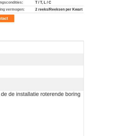
ingscondities:
T / T, L / C
ing vermogen:
2 reeks/Reeksen per Kwart
tact
e de installatie roterende boring