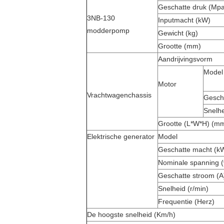
Geschatte druk (Mp
3NB-130
Inputmacht (kW)
modderpomp
Gewicht (kg)
Grootte (mm)
Aandrijvingsvorm
Model
Motor
Vrachtwagenchassis
Gesch
Snelhe
Grootte (L*W*H) (m
Elektrische generator
Model
Geschatte macht (k
Nominale spanning (
Geschatte stroom (A
Snelheid (r/min)
Frequentie (Herz)
De hoogste snelheid (Km/h)