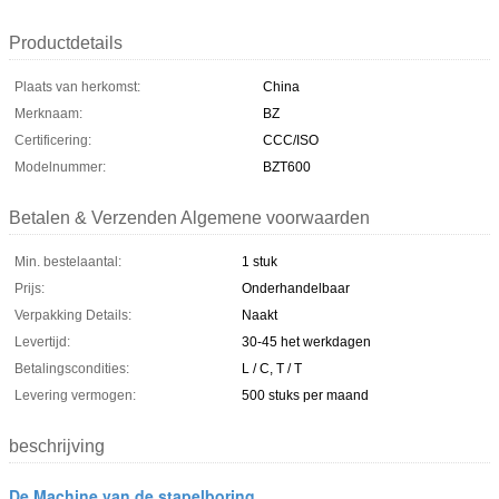
Productdetails
Plaats van herkomst:
China
Merknaam:
BZ
Certificering:
CCC/ISO
Modelnummer:
BZT600
Betalen & Verzenden Algemene voorwaarden
Min. bestelaantal:
1 stuk
Prijs:
Onderhandelbaar
Verpakking Details:
Naakt
Levertijd:
30-45 het werkdagen
Betalingscondities:
L / C, T / T
Levering vermogen:
500 stuks per maand
beschrijving
De Machine van de stapelboring