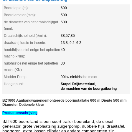
Boordiepte (m):
600
Boordiameter (mm):
500
de diameter van het draaischijfgat
500
(mm):
Draaischijfsnelheid (r/min):
38,57,85
draaischijftorsie in theorie:
13.8, 9.2, 6.2
hoofdhijstoestel enige het opheffen
40
macht (kNm):
hulphijstoestel enige het opheffen
30
macht (KN):
Modder Pomp:
90kw elektrische motor
Stapel Drijfmateriaal
Hoogtepunt:
,
de machine van de boorgatboring
BZT600 Aanhangwagengemonteerde boorinstallatie 600 m Diepte 500 mm
Diameter Optionele kleur
Productomschrijving
BZT600 booreiland is een soort trailer booreiland, de diesel
generator, grote verplaatsing zuigerpomp, dubbele hijs, draaitafel,
boortoren, extra lossen cilinder en andere componenten zijn