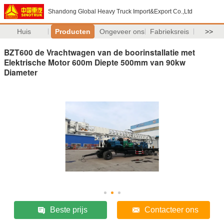
Shandong Global Heavy Truck Import&Export Co.,Ltd
Huis
Producten
Ongeveer ons
Fabrieksreis
>>
BZT600 de Vrachtwagen van de boorinstallatie met
Elektrische Motor 600m Diepte 500mm van 90kw
Diameter
Beste prijs
Contacteer ons