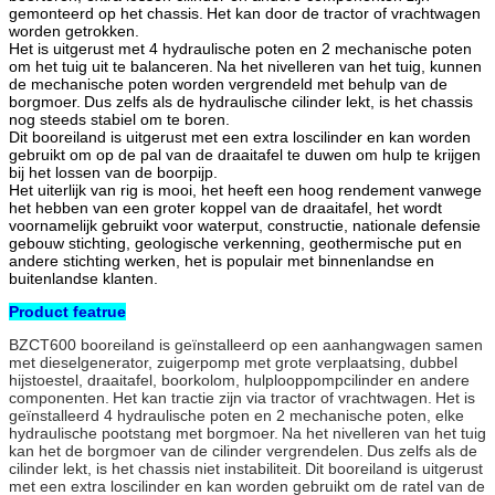
gemonteerd op het chassis.
Het kan door de tractor of vrachtwagen
worden getrokken.
Het is uitgerust met 4 hydraulische poten en 2 mechanische poten
om het tuig uit te balanceren.
Na het nivelleren van het tuig, kunnen
de mechanische poten worden vergrendeld met behulp van de
borgmoer.
Dus zelfs als de hydraulische cilinder lekt, is het chassis
nog steeds stabiel om te boren.
Dit booreiland is uitgerust met een extra loscilinder en kan worden
gebruikt om op de pal van de draaitafel te duwen om hulp te krijgen
bij het lossen van de boorpijp.
Het uiterlijk van rig is mooi, het heeft een hoog rendement vanwege
het hebben van een groter koppel van de draaitafel, het wordt
voornamelijk gebruikt voor waterput, constructie, nationale defensie
gebouw stichting, geologische verkenning, geothermische put en
andere stichting werken, het is populair met binnenlandse en
buitenlandse klanten.
Product featrue
BZCT600 booreiland is geïnstalleerd op een aanhangwagen samen
met dieselgenerator, zuigerpomp met grote verplaatsing, dubbel
hijstoestel, draaitafel, boorkolom, hulplooppompcilinder en andere
componenten.
Het kan tractie zijn via tractor of vrachtwagen.
Het is
geïnstalleerd 4 hydraulische poten en 2 mechanische poten, elke
hydraulische pootstang met borgmoer.
Na het nivelleren van het tuig
kan het de borgmoer van de cilinder vergrendelen.
Dus zelfs als de
cilinder lekt, is het chassis niet instabiliteit.
Dit booreiland is uitgerust
met een extra loscilinder en kan worden gebruikt om de ratel van de