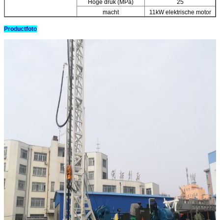
Hoge druk (MPa)
25
macht
11kW elektrische motor
Productfoto