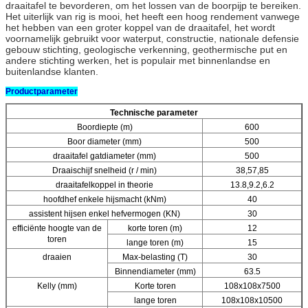
draaitafel te bevorderen, om het lossen van de boorpijp te bereiken.
Het uiterlijk van rig is mooi, het heeft een hoog rendement vanwege
het hebben van een groter koppel van de draaitafel, het wordt
voornamelijk gebruikt voor waterput, constructie, nationale defensie
gebouw stichting, geologische verkenning, geothermische put en
andere stichting werken, het is populair met binnenlandse en
buitenlandse klanten.
Productparameter
Technische parameter
Boordiepte (m)
600
Boor diameter (mm)
500
draaitafel gatdiameter (mm)
500
Draaischijf snelheid (r / min)
38,57,85
draaitafelkoppel in theorie
13.8,9.2,6.2
hoofdhef enkele hijsmacht (kNm)
40
assistent hijsen enkel hefvermogen (KN)
30
efficiënte hoogte van de
korte toren (m)
12
toren
lange toren (m)
15
draaien
Max-belasting (T)
30
Binnendiameter (mm)
63.5
Kelly (mm)
Korte toren
108x108x7500
lange toren
108x108x10500