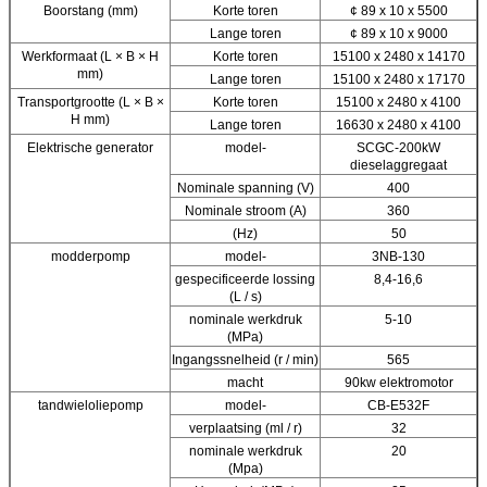
Boorstang (mm)
Korte toren
¢ 89 x 10 x 5500
Lange toren
¢ 89 x 10 x 9000
Werkformaat (L × B × H
Korte toren
15100 x 2480 x 14170
mm)
Lange toren
15100 x 2480 x 17170
Transportgrootte (L × B ×
Korte toren
15100 x 2480 x 4100
H mm)
Lange toren
16630 x 2480 x 4100
Elektrische generator
model-
SCGC-200kW
dieselaggregaat
Nominale spanning (V)
400
Nominale stroom (A)
360
(Hz)
50
modderpomp
model-
3NB-130
gespecificeerde lossing
8,4-16,6
(L / s)
nominale werkdruk
5-10
(MPa)
Ingangssnelheid (r / min)
565
macht
90kw elektromotor
tandwieloliepomp
model-
CB-E532F
verplaatsing (ml / r)
32
nominale werkdruk
20
(Mpa)