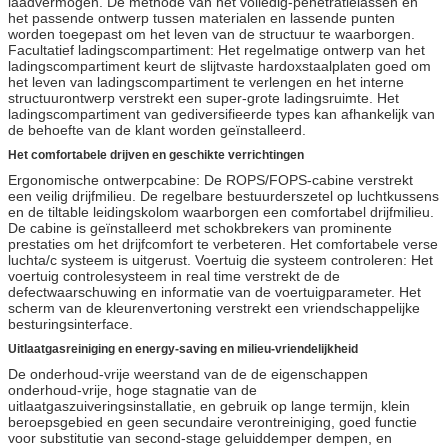
laadvermogen. De methode van het volledig-penetratielassen en
het passende ontwerp tussen materialen en lassende punten
worden toegepast om het leven van de structuur te waarborgen.
Facultatief ladingscompartiment: Het regelmatige ontwerp van het
ladingscompartiment keurt de slijtvaste hardoxstaalplaten goed om
het leven van ladingscompartiment te verlengen en het interne
structuurontwerp verstrekt een super-grote ladingsruimte. Het
ladingscompartiment van gediversifieerde types kan afhankelijk van
de behoefte van de klant worden geïnstalleerd.
Het comfortabele drijven en geschikte verrichtingen
Ergonomische ontwerpcabine: De ROPS/FOPS-cabine verstrekt
een veilig drijfmilieu. De regelbare bestuurderszetel op luchtkussens
en de tiltable leidingskolom waarborgen een comfortabel drijfmilieu.
De cabine is geïnstalleerd met schokbrekers van prominente
prestaties om het drijfcomfort te verbeteren. Het comfortabele verse
luchta/c systeem is uitgerust. Voertuig die systeem controleren: Het
voertuig controlesysteem in real time verstrekt de de
defectwaarschuwing en informatie van de voertuigparameter. Het
scherm van de kleurenvertoning verstrekt een vriendschappelijke
besturingsinterface.
Uitlaatgasreiniging en energy-saving en milieu-vriendelijkheid
De onderhoud-vrije weerstand van de de eigenschappen
onderhoud-vrije, hoge stagnatie van de
uitlaatgaszuiveringsinstallatie, en gebruik op lange termijn, klein
beroepsgebied en geen secundaire verontreiniging, goed functie
voor substitutie van second-stage geluiddemper dempen, en