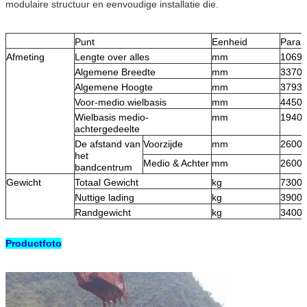
modulaire structuur en eenvoudige installatie die.
Punt
Eenheid
Param
Afmeting
Lengte over alles
mm
1069
Algemene Breedte
mm
3370
Algemene Hoogte
mm
3793
Voor-medio wielbasis
mm
4450
Wielbasis medio-
mm
1940
achtergedeelte
De afstand van
Voorzijde
mm
2600
het
Medio & Achter
mm
2600
bandcentrum
Gewicht
Totaal Gewicht
kg
7300
Nuttige lading
kg
3900
Randgewicht
kg
3400
Productfoto