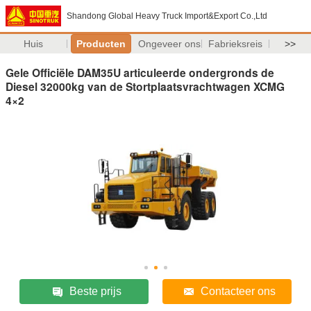
Shandong Global Heavy Truck Import&Export Co.,Ltd
Huis
Producten
Ongeveer ons
Fabrieksreis
>>
Gele Officiële DAM35U articuleerde ondergronds de
Diesel 32000kg van de Stortplaatsvrachtwagen XCMG
4×2
Beste prijs
Contacteer ons