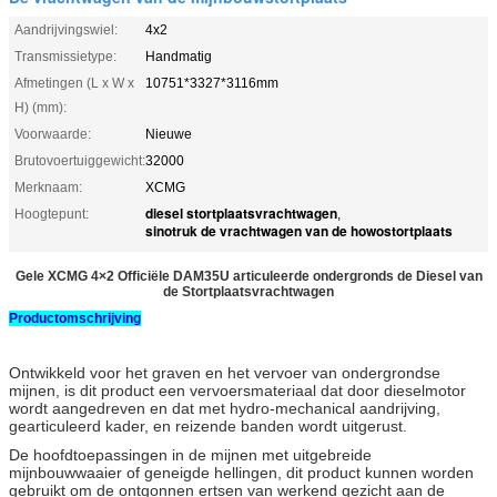
Aandrijvingswiel:
4x2
Transmissietype:
Handmatig
Afmetingen (L x W x
10751*3327*3116mm
H) (mm):
Voorwaarde:
Nieuwe
Brutovoertuiggewicht:
32000
Merknaam:
XCMG
diesel stortplaatsvrachtwagen
Hoogtepunt:
,
sinotruk de vrachtwagen van de howostortplaats
Gele XCMG 4×2 Officiële DAM35U articuleerde ondergronds de Diesel van
de Stortplaatsvrachtwagen
Productomschrijving
Ontwikkeld voor het graven en het vervoer van ondergrondse
mijnen, is dit product een vervoersmateriaal dat door dieselmotor
wordt aangedreven en dat met hydro-mechanical aandrijving,
gearticuleerd kader, en reizende banden wordt uitgerust.
De hoofdtoepassingen in de mijnen met uitgebreide
mijnbouwwaaier of geneigde hellingen, dit product kunnen worden
gebruikt om de ontgonnen ertsen van werkend gezicht aan de