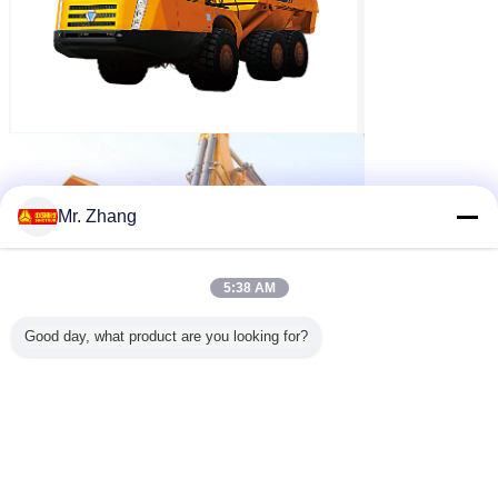
Mr. Zhang
5:38 AM
Good day, what product are you looking for?
diesel stortplaatsvrachtwagen
Markeringen:
,
sinotruk de vrachtwagen van de howostortplaats
,
HOWO-de Vrachtwagen van de Mijnbouwstortplaats
Krijg de beste prijs voor