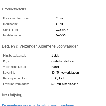
Productdetails
Plaats van herkomst:
China
Merknaam:
XCMG
Certificering:
CCC/ISO
Modelnummer:
DAM35U
Betalen & Verzenden Algemene voorwaarden
Min. bestelaantal:
1 stuk
Prijs:
Onderhandelbaar
Verpakking Details:
Naakt
Levertijd:
30-45 het werkdagen
Betalingscondities:
L / C, T / T
Levering vermogen:
500 stuks per maand
beschrijving
De vrachtwagen van de mijnbouwstortplaats