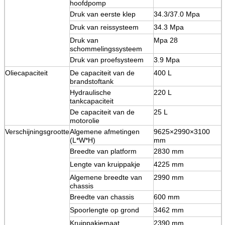
hoofdpomp
Druk van eerste klep
34.3/37.0 Mpa
Druk van reissysteem
34.3 Mpa
Druk van
Mpa 28
schommelingssysteem
Druk van proefsysteem
3.9 Mpa
Oliecapaciteit
De capaciteit van de
400 L
brandstoftank
Hydraulische
220 L
tankcapaciteit
De capaciteit van de
25 L
motorolie
Verschijningsgrootte
Algemene afmetingen
9625×2990×3100
(L*W*H)
mm
Breedte van platform
2830 mm
Lengte van kruippakje
4225 mm
Algemene breedte van
2990 mm
chassis
Breedte van chassis
600 mm
Spoorlengte op grond
3462 mm
Kruippakjemaat
2390 mm