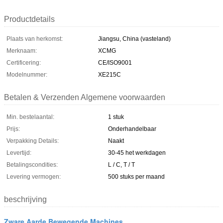
Productdetails
Plaats van herkomst:
Jiangsu, China (vasteland)
Merknaam:
XCMG
Certificering:
CE/ISO9001
Modelnummer:
XE215C
Betalen & Verzenden Algemene voorwaarden
Min. bestelaantal:
1 stuk
Prijs:
Onderhandelbaar
Verpakking Details:
Naakt
Levertijd:
30-45 het werkdagen
Betalingscondities:
L / C, T / T
Levering vermogen:
500 stuks per maand
beschrijving
Zware Aarde Bewegende Machines