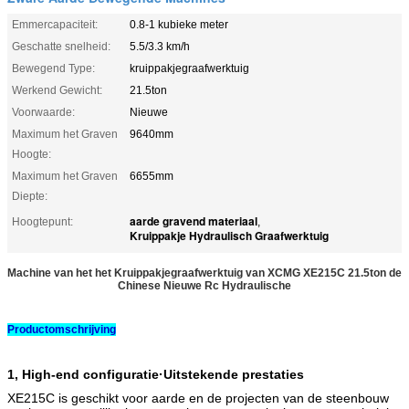
Emmercapaciteit:
0.8-1 kubieke meter
Geschatte snelheid:
5.5/3.3 km/h
Bewegend Type:
kruippakjegraafwerktuig
Werkend Gewicht:
21.5ton
Voorwaarde:
Nieuwe
Maximum het Graven
9640mm
Hoogte:
Maximum het Graven
6655mm
Diepte:
aarde gravend materiaal
Hoogtepunt:
,
Kruippakje Hydraulisch Graafwerktuig
Machine van het het Kruippakjegraafwerktuig van XCMG XE215C 21.5ton de
Chinese Nieuwe Rc Hydraulische
Productomschrijving
1,
High-end configuratie
·
Uitstekende prestaties
XE215C is geschikt voor aarde en de projecten van de steenbouw