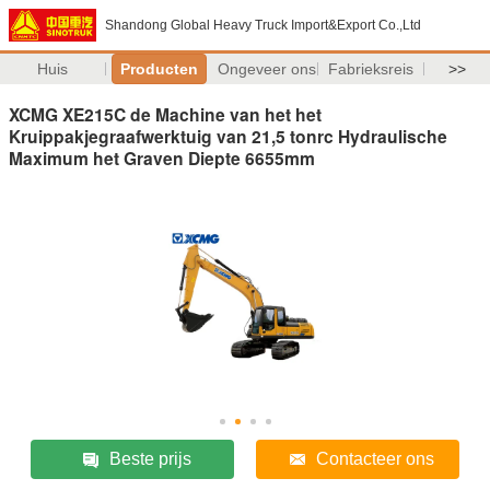
Shandong Global Heavy Truck Import&Export Co.,Ltd
Huis
Producten
Ongeveer ons
Fabrieksreis
>>
XCMG XE215C de Machine van het het
Kruippakjegraafwerktuig van 21,5 tonrc Hydraulische
Maximum het Graven Diepte 6655mm
Beste prijs
Contacteer ons