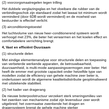
(2) voorzorgsmaatregelen tegen trilling
Het dubbele verglazingsglas en het vloeibare die rubber van de
verbindingsschok zijn standaard zodat het lawaai tot minimum wordt
verminderd (door 6DB wordt verminderd) en de moeheid van
bestuurder is effectief verlicht.
(3) airconditioningstoestel
Het luchtvolume van nieuw heer-conditionerend systeem wordt
verhoogd met 23%, die beter het verwarmen en het koelen effect en
comfortabelere verrichting brengt.
4,
Vast en efficiënt
·
Duurzaam
(1) structurele delen
Met eindige elementenanalyse voor structurele delen en toepassing
van verbeterde werkende apparaten, de betrouwbaarheid,
duurzaamheid, is multi-mode aanpassingsvermogen zeer beter. Het
heeft de emmer met grootste capaciteit onder hetzelfde type van
modellen zodat de efficiency van gehele machine zeer beter is,
ondertussen wordt de algemene kwaliteitsdistributie geoptimaliseerd
met uitstekende stabiliteit.
(2) het kader van dragerang
De nieuwe boterpoolstructuur verzekert sterk smeringsmilieu van
het zwenken van mechanisme zodat zijn levensduur zeer wordt
uitgebreid; het overmaatse zwenkende het dragen en
dragersysteem brengt de gehele machine sterker