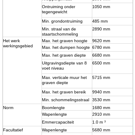
Ontruiming onder
1050 mm
tegengewicht
Min. grondontruiming
485 mm
Min. straal van de
2890 mm
staartschommeling
Het werk
Max. het graven hoogte
9620 mm
werkingsgebied
Max. het dumpen hoogte
6780 mm
Max. het graven diepte
6680 mm
Uitgravingsdiepte van 8
6500 mm
voet niveau
Max. verticale muur het
5715 mm
graven diepte
Max. het graven bereik
9940 mm
Min. schommelingsstraal
3530 mm
Norm
Boomlengte
1680 mm
Wapenlengte
2910 mm
Emmercapaciteit
1.0 m ³
Facultatief
Wapenlengte
5680 mm