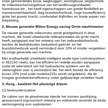
zoals gemeentelijke bouw, wegbruggen, woningbouw, wegtechniek,
de milieubeschermingsbouw van het landbouwgrondwater,
havenbouw etc., het heeft eigenschappen van goede flexibiliteit en
manoeuvreerbaarheid, laag brandstofverbruik, hoge bouwefficiency,
grote het graven kracht, comfortabel drijfmilieu en brede waaier van
toepassing.
2,
Nieuwe generatie
·
Milieu
·
Energy-saving
·
Grote machtsmotor
De nieuwe generatie milieumotor wordt goedgekeurd in deze
machine, die zowel uitstekende milieuprestaties als grote macht
heeft, aangepast met het ontwerp van het owbrandstofverbruik,
worden de bedrijfskosten beduidend gedrukt, en het
brandstofverbruik wordt verminderd door 10% of minder vergeleken
bij vorige generatie van machine.
Met onafhankelijk ontwikkeld intelligent studie-type controlesysteem
in XE215C-reeks, kan het efficiënt en redelijk worden aangepast
zodat de weerstand van het hydraulische systeem van de
olieterugkeer zeer is verminderd die, het werk bereikt de efficiency
boven 15% (met oude modelxe215c wordt vergeleken), die de
hoogste grondwerkenefficiency onder gelijkaardige modellen heeft.
3,
Hoog - kwaliteit
·
Het plezierige drijven
(1) bestuurderscabine
De cabine van de gloednieuwe injectie het vormen aandrijving,
geavanceerd ergonomisch ontwerp en voldoende verstrekt de beste
werkomgeving voor exploitanten.