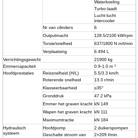
Waterkoeling
Turbo-laadt
Lucht-lucht
intercooler
Nr van cilinders
6
Outputmacht
128.5/2100 kW/rpm
Torsie/snelheid
637/1800 N.m/t/min
Verplaatsing
6.494 L
Verrichtingsgewicht
21900 kg
Emmercapaciteit
0.9-1.0 m ³
Hoofdprestaties
Reissnelheid (H/L)
5.5/3.3 km/h
Roterende snelheid
13.3 r/min
Klasseerbaarheid
≤35°
Gronddruk
47.2 kPa
Emmer het graven kracht
kN 149
Wapen het graven kracht
kN 111
Maximumtractie
kN 184
Hydraulisch
Hoofdpomp
2 duikerspompen
systeem
Geschatte stroom van
2×209 l/min.