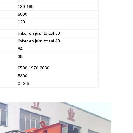
130-180
5000
120
linker en juist totaal 50
linker en juist totaal 40
84
35
6500*1970*2680
5800
0--2.5