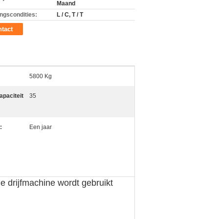
Maand
ingscondities:
L / C, T / T
tact
:
5800 Kg
apaciteit
35
:
Een jaar
e drijfmachine wordt gebruikt