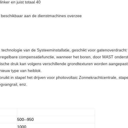
linker en juist totaal 40
s beschikbaar aan de dienstmachines overzee
echnologie van de Systeeminstallatie, geschikt voor gatenoverdracht 
 regelbare compensatiefunctie, wanneer het boren, door MAST onderste
ulische druk kan volgens verschillende grondtexturen worden aangepa
 nieuw type van heiblok.
bruikt in stapel het drijven voor photovoltaic Zonnekrachtcentrale, stap
vangrail, enz.
500--950
1000