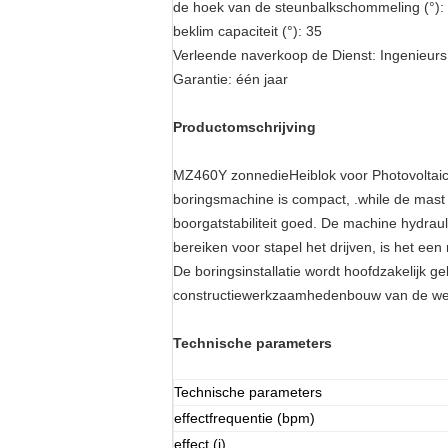
de hoek van de steunbalkschommeling (°):
beklim capaciteit (°):
35
Verleende naverkoop de Dienst:
Ingenieur
Garantie:
één jaar
Productomschrijving
MZ460Y zonnedieHeiblok voor Photovoltaic t
boringsmachine is compact, .while de mast
boorgatstabiliteit goed. De machine hydra
bereiken voor stapel het drijven, is het een
De boringsinstallatie wordt hoofdzakelijk ge
constructiewerkzaamhedenbouw van de weg
Technische parameters
Technische parameters
effectfrequentie (bpm)
effect (j)