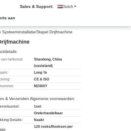
Sales & Support:
Dutch
erte aan
 Systeeminstallatie/Stapel Drijfmachine
Drijfmachine
ctdetails:
 van herkomst:
Shandong, China
(vasteland)
aam:
Long Ye
icering:
CE & ISO
lnummer:
MZ460Y
len & Verzenden Algemene voorwaarden:
estelaantal:
1set
Onderhandelbaar
kking Details:
Naakt
120 reeks/Reeksen per
ijd: