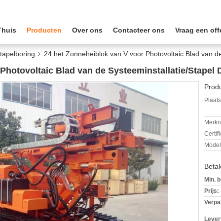
Thuis
Producten
Over ons
Contacteer ons
Vraag een off
tapelboring
24 het Zonneheiblok van V voor Photovoltaic Blad van de
Photovoltaic Blad van de Systeeminstallatie/Stapel 
Produ
Plaats
Merkn
Certif
Mode
Beta
Min. b
Prijs:
Verpa
Levert