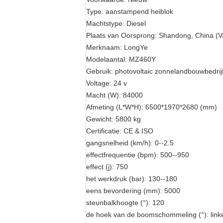
Type:
aanstampend heiblok
Machtstype:
Diesel
Plaats van Oorsprong:
Shandong, China (V
Merknaam:
LongYe
Modelaantal:
MZ460Y
Gebruik:
photovoltaic zonnelandbouwbedrijf
Voltage:
24 v
Macht (W):
84000
Afmeting (L*W*H):
6500*1970*2680 (mm)
Gewicht:
5800 kg
Certificatie:
CE & ISO
gangsnelheid (km/h):
0--2.5
effectfrequentie (bpm):
500--950
effect (j):
750
het werkdruk (bar):
130--180
eens bevordering (mm):
5000
steunbalkhoogte (°):
120
de hoek van de boomschommeling (°):
link