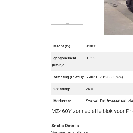
Macht (W):
84000
gangsnelheid
0--2.5
(km/h):
Afmeting (L*W*H):
6500*1970*2680 (mm)
spanning:
24 V
Stapel Drijfmateriaal
de
Markeren:
,
MZ460Y zonnedieHeiblok voor Photo
Snelle Details
Voorwaarde:
Nieuw