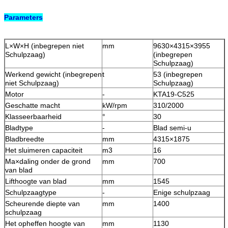
Parameters
L×W×H (inbegrepen niet
mm
9630×4315×3955
Schulpzaag)
(inbegrepen
Schulpzaag)
Werkend gewicht (inbegrepen
t
53 (inbegrepen
niet Schulpzaag)
Schulpzaag)
Motor
-
KTA19-C525
Geschatte macht
kW/rpm
310/2000
Klasseerbaarheid
°
30
Bladtype
-
Blad semi-u
Bladbreedte
mm
4315×1875
Het sluimeren capaciteit
m3
16
Ma×daling onder de grond
mm
700
van blad
Lifthoogte van blad
mm
1545
Schulpzaagtype
-
Enige schulpzaag
Scheurende diepte van
mm
1400
schulpzaag
Het opheffen hoogte van
mm
1130