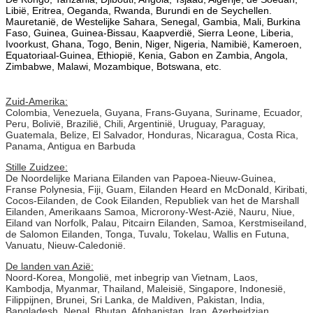
Libië, Eritrea, Oeganda, Rwanda, Burundi en de Seychellen.
Mauretanië, de Westelijke Sahara, Senegal, Gambia, Mali, Burkina
Faso, Guinea, Guinea-Bissau, Kaapverdië, Sierra Leone, Liberia,
Ivoorkust, Ghana, Togo, Benin, Niger, Nigeria, Namibië
,
Kameroen,
Equatoriaal-Guinea, Ethiopië, Kenia, Gabon en Zambia, Angola,
Zimbabwe, Malawi, Mozambique, Botswana, etc.
Zuid-Amerika:
Colombia, Venezuela, Guyana, Frans-Guyana, Suriname, Ecuador,
Peru, Bolivië, Brazilië, Chili, Argentinië, Uruguay, Paraguay,
Guatemala, Belize, El Salvador, Honduras, Nicaragua, Costa Rica,
Panama, Antigua en Barbuda
Stille Zuidzee:
De Noordelijke Mariana Eilanden van Papoea-Nieuw-Guinea,
Franse Polynesia, Fiji, Guam, Eilanden Heard en McDonald, Kiribati,
Cocos-Eilanden, de Cook Eilanden, Republiek van het de Marshall
Eilanden, Amerikaans Samoa, Microrony-West-Azië, Nauru, Niue,
Eiland van Norfolk, Palau, Pitcairn Eilanden, Samoa, Kerstmiseiland,
de Salomon Eilanden, Tonga, Tuvalu, Tokelau, Wallis en Futuna,
Vanuatu, Nieuw-Caledonië.
De landen van Azië:
Noord-Korea, Mongolië, met inbegrip van Vietnam, Laos,
Kambodja, Myanmar, Thailand, Maleisië, Singapore, Indonesië,
Filippijnen, Brunei, Sri Lanka, de Maldiven, Pakistan, India,
Bangladesh, Nepal, Bhutan, Afghanistan, Iran, Azerbeidzjan,