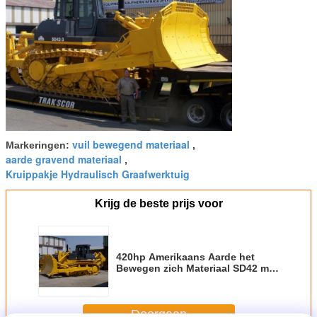
vuil bewegend materiaal
Markeringen:
,
aarde gravend materiaal
,
Kruippakje Hydraulisch Graafwerktuig
Krijg de beste prijs voor
420hp Amerikaans Aarde het
Bewegen zich Materiaal SD42 met
KTA19-C525-Motor en Semi - u-
Blad
Doorgaan