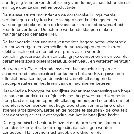
aandrijving kenmerken de efficiency van de hoge machtstransmissie
en hoge duurzaamheid en productiviteit.
De nieuwe structuurcilinder en de oorspronkelijk ingevoerde
verbindingen en hydraulische slangen voor kritieke gedeelten
worden goedgekeurd om de levensduur en de betrouwbaarheid
zeer te bevorderen. De externe werkende kleppen maken
maintenances gemakkelijker.
De ingevoerde instrumenten kenmerken hogere betrouwbaarheid
en nauwkeurigere en verschillende aanwijzingen en realiseren
elektronisch controle en uit-van-grens alarm voor de
verrichtingsvoorwaarden van belangrijke componenten en voor de
parameters zoals olietemperatuur, olieniveau, en watertemperatuur.
Het van de k-Type reizende systeem luchtopschorting en de
scharnierende chassisstructuur kunnen het aandrijvingssysteem
effectief bewaken tegen de invloed van effectlading en de
tractieprestaties en het leven van de machine verbeteren.
Het volledige box-type belangrijkste kader met toepassing van hoge
prestatiesmaterialen en afgietsels met hoge weerstand kenmerkt
hoog laadvermogen tegen effectlading en buigend ogenblik om het
ononderbroken werken met hoge weerstand van machine onder
strenge arbeidsvoorwaarde en de hoogte te steunen - de kwaliteit
last waarborg de het levenscyclus van het belangrijkste kader.
De ergonomische bestuurderszetel en de armsteunen kunnen
gemakkelijk in verticale en longitudinale richtingen worden
aangepast. Het versnellingshandel, de leiding, en de