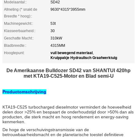
Modelaantal::
SD42
Afmeting (* snakt de
9630*4315*3955mm
Breedte * hoog)::
Machinegewicht::
53t
Klasseerbaarheid::
30
Geschatte Macht::
310kW
Bladbreedte::
4315MM
vuil bewegend materiaal
Hoogtepunt:
,
Kruippakje Hydraulisch Graafwerktuig
De Amerikaanse Bulldozer SD42 van SHANTUI 420hp
met KTA19-C525-Motor en Blad semi-U
Productomschrijving
KTA19-C525 turbocharged dieselmotor vermindert de hoeveelheid
delen door >25% en bespaart de onderhoudstijd door >50% dan als
producten, die sterk macht en hoog rendement en energy-saving
kenmerken.
De hoge de verschuivingstransmissie van de
betrouwbaarheidsmacht en de planetarische toestel definitieve