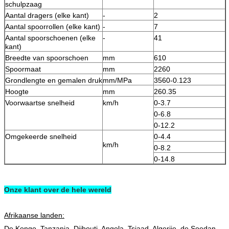
schulpzaag
Aantal dragers (elke kant)
-
2
Aantal spoorrollen (elke kant)
-
7
Aantal spoorschoenen (elke
-
41
kant)
Breedte van spoorschoen
mm
610
Spoormaat
mm
2260
Grondlengte en gemalen druk
mm/MPa
3560-0.123
Hoogte
mm
260.35
Voorwaartse snelheid
km/h
0-3.7
0-6.8
0-12.2
Omgekeerde snelheid
0-4.4
km/h
0-8.2
0-14.8
Onze klant over de hele wereld
Afrikaanse landen:
De Kongo, Tanzania, Djibouti, Angola, Tsjaad, Algerije, de Soedan,