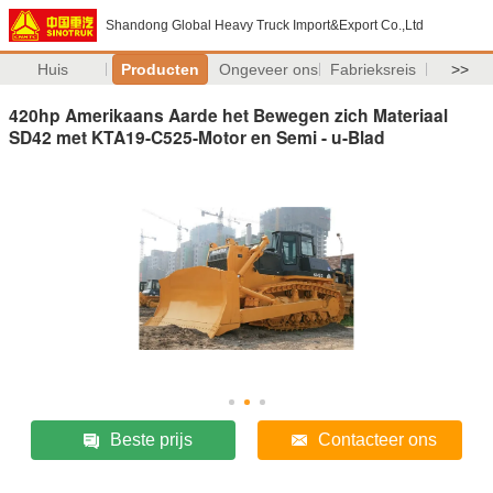
Shandong Global Heavy Truck Import&Export Co.,Ltd
Huis
Producten
Ongeveer ons
Fabrieksreis
>>
420hp Amerikaans Aarde het Bewegen zich Materiaal
SD42 met KTA19-C525-Motor en Semi - u-Blad
Beste prijs
Contacteer ons