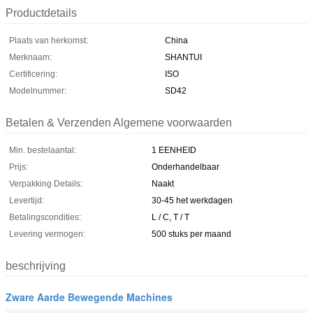
Productdetails
Plaats van herkomst:
China
Merknaam:
SHANTUI
Certificering:
ISO
Modelnummer:
SD42
Betalen & Verzenden Algemene voorwaarden
Min. bestelaantal:
1 EENHEID
Prijs:
Onderhandelbaar
Verpakking Details:
Naakt
Levertijd:
30-45 het werkdagen
Betalingscondities:
L / C, T / T
Levering vermogen:
500 stuks per maand
beschrijving
Zware Aarde Bewegende Machines