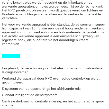
versnellercontroles worden geschikt op de linkerkant en de
werkende apparatencontroles worden geschikt op de rechterkant.
Het PPC proefcontrolesysteem wordt goedgekeurd om lichtere en
flexibelere verrichtingen te bereiken en de werkende moeheid te
verlichten.
Het voor werkende apparaat is één standaardblad semi-u in super-
high capaciteit van 16m3, die een ideaal hoog rendement werkend
apparaat voor grondwerkenbouw en bulk materiële behandeling is.
Het achter werkende apparaat is één enig-steelschulpzaag van
regelbare hoek, die super-sterke het doordringen kracht
kenmerken.
Eigenschap
Enig-hand, de verschuiving van het elektronisch-controletoestel en
leidingssystemen;
Werkend die apparaat door PPC evenredige controleklep wordt
gecontroleerd;
K systeem van de opschortings het afdrijvende reis;
Globaal intelligent de dienstsysteem;
Centrale drukmeting, centrale smering, en het automatische spoor
spannen