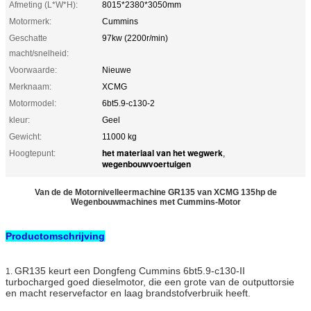
Afmeting (L*W*H):
8015*2380*3050mm
Motormerk:
Cummins
Geschatte
97kw (2200r/min)
macht/snelheid:
Voorwaarde:
Nieuwe
Merknaam:
XCMG
Motormodel:
6bt5.9-c130-2
kleur:
Geel
Gewicht:
11000 kg
het materiaal van het wegwerk
Hoogtepunt:
,
wegenbouwvoertuigen
Van de de Motornivelleermachine GR135 van XCMG 135hp de
Wegenbouwmachines met Cummins-Motor
Productomschrijving
GR135 keurt een Dongfeng Cummins 6bt5.9-c130-II
1.
turbocharged goed dieselmotor, die een grote van de outputtorsie
en macht reservefactor en laag brandstofverbruik heeft.