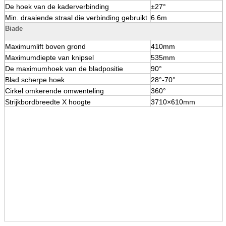
De hoek van de kaderverbinding
±27°
Min. draaiende straal die verbinding gebruikt
6.6m
Biade
Maximumlift boven grond
410mm
Maximumdiepte van knipsel
535mm
De maximumhoek van de bladpositie
90°
Blad scherpe hoek
28°-70°
Cirkel omkerende omwenteling
360°
Strijkbordbreedte X hoogte
3710×610mm