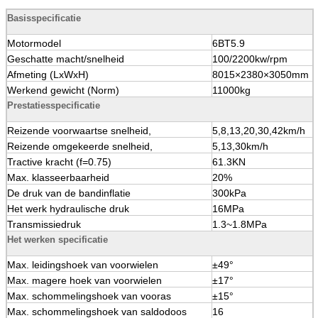
Basisspecificatie
Motormodel
6BT5.9
Geschatte macht/snelheid
100/2200kw/rpm
Afmeting (LxWxH)
8015×2380×3050mm
Werkend gewicht (Norm)
11000kg
Prestatiesspecificatie
Reizende voorwaartse snelheid,
5,8,13,20,30,42km/h
Reizende omgekeerde snelheid,
5,13,30km/h
Tractive kracht (f=0.75)
61.3KN
Max. klasseerbaarheid
20%
De druk van de bandinflatie
300kPa
Het werk hydraulische druk
16MPa
Transmissiedruk
1.3~1.8MPa
Het werken specificatie
Max. leidingshoek van voorwielen
±49°
Max. magere hoek van voorwielen
±17°
Max. schommelingshoek van vooras
±15°
Max. schommelingshoek van saldodoos
16