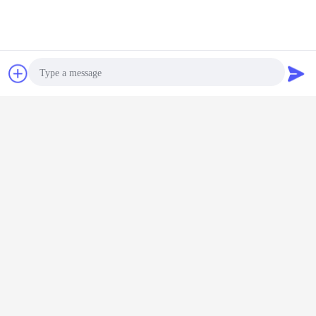
Chat
Vraag een offerte
aan
Photo
Video Call
het materiaal van het wegwerk
Markeringen:
,
Audio Call
wegenbouwvoertuigen
wegenbouwmateriaal
,
Krijg de beste prijs voor
Van de Wegenbouwmachines van