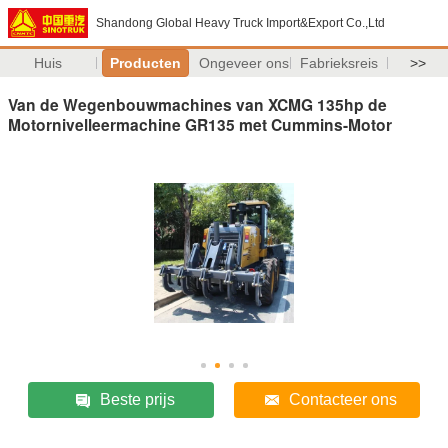
Shandong Global Heavy Truck Import&Export Co.,Ltd
Huis
Producten
Ongeveer ons
Fabrieksreis
>>
Van de Wegenbouwmachines van XCMG 135hp de
Motornivelleermachine GR135 met Cummins-Motor
Beste prijs
Contacteer ons