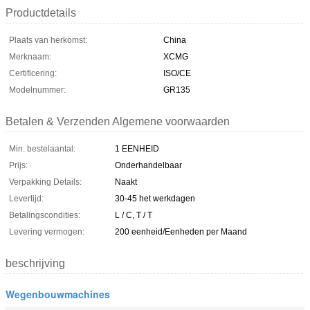
Productdetails
Plaats van herkomst:
China
Merknaam:
XCMG
Certificering:
ISO/CE
Modelnummer:
GR135
Betalen & Verzenden Algemene voorwaarden
Min. bestelaantal:
1 EENHEID
Prijs:
Onderhandelbaar
Verpakking Details:
Naakt
Levertijd:
30-45 het werkdagen
Betalingscondities:
L / C, T / T
Levering vermogen:
200 eenheid/Eenheden per Maand
beschrijving
Wegenbouwmachines