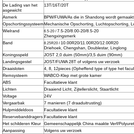
De Lading van het
13T/16T/20T
asgewicht
Asmerk
BPW/FUWA/As die in Shandong wordt gemaakt
Opschortingssysteem
Mechanische Opschorting, Luchtopschorting, Lo
Wielrand
7.5-20/8.00-20/8.5-20
6.5-20 /
Zhengxingsmerk
Band
10.00R20/11.00R20/12.00R20
8.25R20 /
Driehoek, Chengshan, Doublestar, Linglong
Koningsspeld
JOST 2,0 duim (50mm)/3,5 duim (90mm)
Landingsgestel
JOST/FUWA 28T of volgens uw verzoek
Draaisloten
4, 8, 12pieces (Opheffend type of type het facul
Remsysteem
WABCO-Klep met grote kamer
ABS
Facultatieve klant
Lichten
Draaiend Licht, Zijtellerslicht, Staartlicht
Voltage
24V
Vergaarbak
7 manieren (7 draaduitrusting)
Hulpmiddeldoos
Facultatieve klant
Reservebanddragers
Facultatieve klant
Het schilderen Kleur
Gemeenschappelijk China maakte Verf/Polyureth
Aanpassing
Volgens uw verzoek