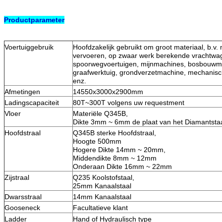
Productparameter
Voertuiggebruik
Hoofdzakelijk gebruikt om groot materiaal, b.v. 
vervoeren, op zwaar werk berekende vrachtwage
spoorwegvoertuigen, mijnmachines, bosbouwm
graafwerktuig, grondverzetmachine, mechanisc
enz.
Afmetingen
14550x3000x2900mm
Ladingscapaciteit
80T~300T volgens uw requestment
Vloer
Materiële Q345B,
Dikte 3mm ~ 6mm de plaat van het Diamantsta
Hoofdstraal
Q345B sterke Hoofdstraal,
Hoogte 500mm
Hogere Dikte 14mm ~ 20mm,
Middendikte 8mm ~ 12mm
Onderaan Dikte 16mm ~ 22mm
Zijstraal
Q235 Koolstofstaal,
25mm Kanaalstaal
Dwarsstraal
14mm Kanaalstaal
Gooseneck
Facultatieve klant
Ladder
Hand of Hydraulisch type