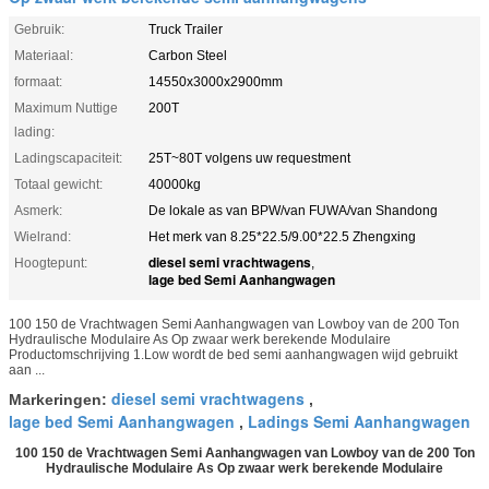
Gebruik:
Truck Trailer
Materiaal:
Carbon Steel
formaat:
14550x3000x2900mm
Maximum Nuttige
200T
lading:
Ladingscapaciteit:
25T~80T volgens uw requestment
Totaal gewicht:
40000kg
Asmerk:
De lokale as van BPW/van FUWA/van Shandong
Wielrand:
Het merk van 8.25*22.5/9.00*22.5 Zhengxing
diesel semi vrachtwagens
Hoogtepunt:
,
lage bed Semi Aanhangwagen
100 150 de Vrachtwagen Semi Aanhangwagen van Lowboy van de 200 Ton
Hydraulische Modulaire As Op zwaar werk berekende Modulaire
Productomschrijving 1.Low wordt de bed semi aanhangwagen wijd gebruikt
aan ...
diesel semi vrachtwagens
Markeringen:
,
lage bed Semi Aanhangwagen
Ladings Semi Aanhangwagen
,
100 150 de Vrachtwagen Semi Aanhangwagen van Lowboy van de 200 Ton
Hydraulische Modulaire As Op zwaar werk berekende Modulaire