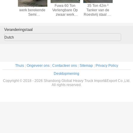
50 ton Op zwaar
Fuwa 60 Ton
35 Ton 42m ³
50 ton Op
werk berekende
Verlengbare Op
Tanker van de
werk ber
Semi
zwaar werk
Roestvrij staal de
Sem
Aanhangwagens
berekende Semi
de Straal Ruwe
Aanhang
met 12.00R22-
Aanhangwagens
olie/Aanhangwagen
met 12.
Banden 3mm
13 Ton
van de
Banden
Veranderingstaal
Diamantplaat
13000*3000*1650mm
Brandstoftank
Diamant
Dutch
Thuis
|
Ongeveer ons
|
Contacteer ons
|
Sitemap
|
Privacy Policy
Desktopmening
Copyright © 2018 - 2026 Shandong Global Heavy Truck Import&Export Co.,Ltd.
All rights reserved.