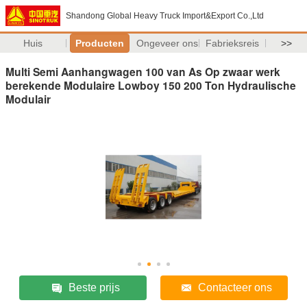
Shandong Global Heavy Truck Import&Export Co.,Ltd
Huis
Producten
Ongeveer ons
Fabrieksreis
>>
Multi Semi Aanhangwagen 100 van As Op zwaar werk
berekende Modulaire Lowboy 150 200 Ton Hydraulische
Modulair
Beste prijs
Contacteer ons