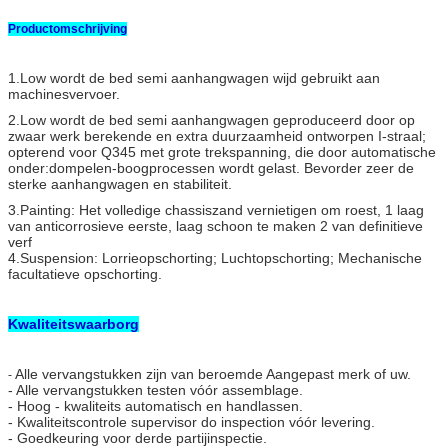
Productomschrijving
1.Low wordt de bed semi aanhangwagen wijd gebruikt aan
machinesvervoer.
2.Low wordt de bed semi aanhangwagen geproduceerd door op
zwaar werk berekende en extra duurzaamheid ontworpen I-straal;
opterend voor Q345 met grote trekspanning, die door automatische
onder:dompelen-boogprocessen wordt gelast. Bevorder zeer de
sterke aanhangwagen en stabiliteit.
3.Painting: Het volledige chassiszand vernietigen om roest, 1 laag
van anticorrosieve eerste, laag schoon te maken 2 van definitieve
verf
4.Suspension: Lorrieopschorting; Luchtopschorting; Mechanische
facultatieve opschorting.
Kwaliteitswaarborg
Alle vervangstukken zijn van beroemde Aangepast merk of uw.
-
- Alle vervangstukken testen vóór assemblage.
- Hoog - kwaliteits automatisch en handlassen.
- Kwaliteitscontrole supervisor do inspection vóór levering.
- Goedkeuring voor derde partijinspectie.