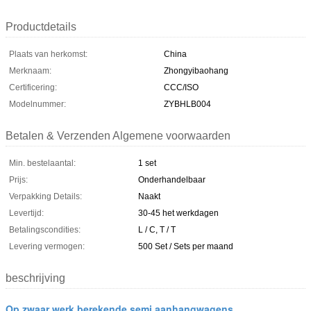
Productdetails
Plaats van herkomst:
China
Merknaam:
Zhongyibaohang
Certificering:
CCC/ISO
Modelnummer:
ZYBHLB004
Betalen & Verzenden Algemene voorwaarden
Min. bestelaantal:
1 set
Prijs:
Onderhandelbaar
Verpakking Details:
Naakt
Levertijd:
30-45 het werkdagen
Betalingscondities:
L / C, T / T
Levering vermogen:
500 Set / Sets per maand
beschrijving
Op zwaar werk berekende semi aanhangwagens