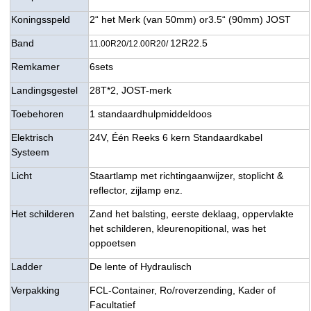
Koningsspeld
2“ het Merk (van 50mm) or3.5“ (90mm) JOST
Band
12R22.5
11.00R20/12.00R20/
Remkamer
6sets
Landingsgestel
28T*2, JOST-merk
Toebehoren
1 standaardhulpmiddeldoos
Elektrisch
24V, Één Reeks 6 kern Standaardkabel
Systeem
Licht
Staartlamp met richtingaanwijzer, stoplicht &
reflector, zijlamp enz.
Het schilderen
Zand het balsting, eerste deklaag, oppervlakte
het schilderen, kleurenopitional, was het
oppoetsen
Ladder
De lente of Hydraulisch
Verpakking
FCL-Container, Ro/roverzending, Kader of
Facultatief