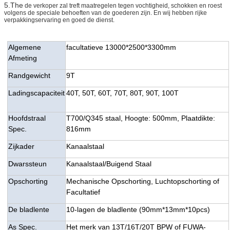
5.The
de verkoper zal treft maatregelen tegen vochtigheid, schokken en roest
volgens de speciale behoeften van de goederen zijn.
En wij hebben rijke
verpakkingservaring en goed de dienst.
Algemene
facultatieve 13000*2500*3300mm
Afmeting
Randgewicht
9T
Ladingscapaciteit
40T, 50T, 60T, 70T, 80T, 90T, 100T
Hoofdstraal
T700/Q345 staal, Hoogte: 500mm, Plaatdikte:
Spec.
816mm
Zijkader
Kanaalstaal
Dwarssteun
Kanaalstaal/Buigend Staal
Opschorting
Mechanische Opschorting, Luchtopschorting of
Facultatief
De bladlente
10-lagen de bladlente (90mm*13mm*10pcs)
As Spec.
Het merk van 13T/16T/20T BPW of FUWA-