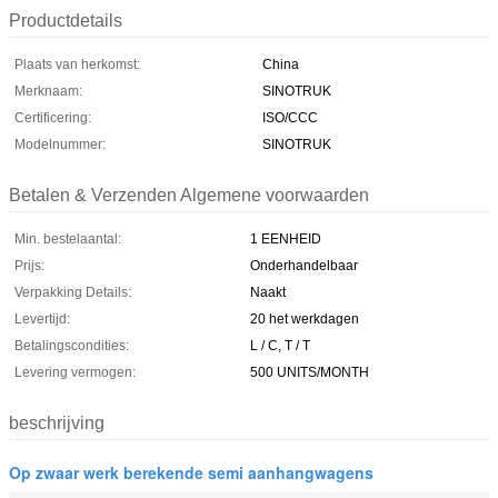
Productdetails
Plaats van herkomst:
China
Merknaam:
SINOTRUK
Certificering:
ISO/CCC
Modelnummer:
SINOTRUK
Betalen & Verzenden Algemene voorwaarden
Min. bestelaantal:
1 EENHEID
Prijs:
Onderhandelbaar
Verpakking Details:
Naakt
Levertijd:
20 het werkdagen
Betalingscondities:
L / C, T / T
Levering vermogen:
500 UNITS/MONTH
beschrijving
Op zwaar werk berekende semi aanhangwagens