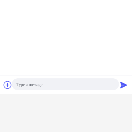
Chat
Vraag een offerte
aan
Photo
Video Call