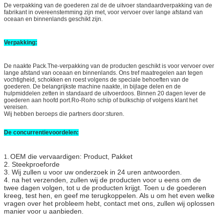
De verpakking van de goederen zal de de uitvoer standaardverpakking van de
fabrikant in overeenstemming zijn met, voor vervoer over lange afstand van
oceaan en binnenlands geschikt zijn.
Verpakking:
De naakte Pack.The-verpakking van de producten geschikt is voor vervoer over
lange afstand van oceaan en binnenlands. Ons tref maatregelen aan tegen
vochtigheid, schokken en roest volgens de speciale behoeften van de
goederen. De belangrijkste machine naakte, in bijlage delen en de
hulpmiddelen zetten in standaard de uitvoerdoos. Binnen 20 dagen lever de
goederen aan hoofd port.Ro-Ro/ro schip of bulkschip of volgens klant het
vereisen.
Wij hebben beroeps die partners door:sturen.
De concurrentievoordelen:
OEM die vervaardigen: Product, Pakket
1.
2.
Steekproeforde
3.
Wij zullen u voor uw onderzoek in 24 uren antwoorden.
4.
na het verzenden, zullen wij de producten voor u eens om de
twee dagen volgen, tot u de producten krijgt. Toen u de goederen
kreeg, test hen, en geef me terugkoppelen. Als u om het even welke
vragen over het probleem hebt, contact met ons, zullen wij oplossen
manier voor u aanbieden.