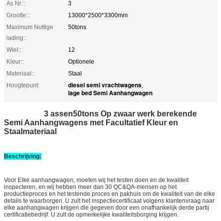
As Nr.::
3
Grootte::
13000*2500*3300mm
Maximum Nuttige
50tons
lading::
Wiel::
12
Kleur::
Optionele
Materiaal::
Staal
diesel semi vrachtwagens
Hoogtepunt:
,
lage bed Semi Aanhangwagen
3 assen50tons Op zwaar werk berekende
Semi Aanhangwagens met Facultatief Kleur en
Staalmateriaal
Beschrijving:
Voor Elke aanhangwagen, moeten wij het testen doen en de kwaliteit
inspecteren, en wij hebben meer dan 30 QC&QA-mensen op het
productieproces en het testende proces en pakhuis om de kwaliteit van de elke
details te waarborgen. U zult het inspectiecertificaat volgens klantenvraag naar
elke aanhangwagen krijgen die gegeven door een onafhankelijk derde partij
certificatiebedrijf. U zult de opmerkelijke kwaliteitsborging krijgen.