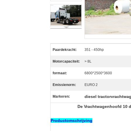
Paardekracht:
351 - 450hp
Motorcapaciteit:
> 8L
formaat:
6800*2500*3600
Emissienorm:
EURO 2
diesel tractorvrachtwa
Markeren:
De Vrachtwagenhoofd 10 d
Productomschrijving