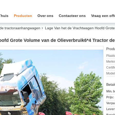
Thuis
Producten
Over ons
Contacteer ons
Vraag een off
 de tractoraanhangwagen
Lage Van het de Vrachtwagen Hoofd Grote 
ofd Grote Volume van de Olieverbruik6*4 Tractor d
Produ
Plaats
Merkn
Certif
Mode
Beta
Min. b
Prijs:
Verpa
Levert