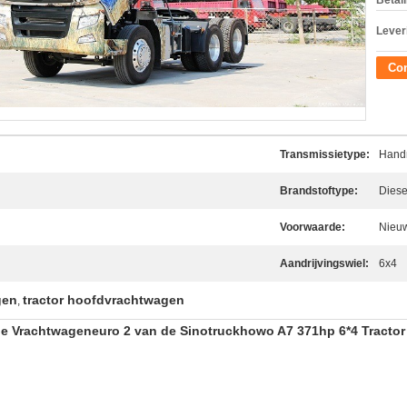
Betal
Lever
Con
Transmissietype:
Hand
Brandstoftype:
Diese
Voorwaarde:
Nieu
Aandrijvingswiel:
6x4
gen
tractor hoofdvrachtwagen
,
e Vrachtwageneuro 2 van de Sinotruckhowo A7 371hp 6*4 Tractor 