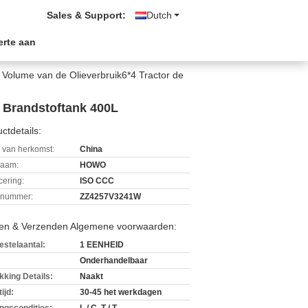
Sales & Support:
Dutch
erte aan
Volume van de Olieverbruik6*4 Tractor de
e Brandstoftank 400L
ctdetails:
 van herkomst:
China
aam:
HOWO
icering:
ISO CCC
lnummer:
ZZ4257V3241W
len & Verzenden Algemene voorwaarden:
estelaantal:
1 EENHEID
Onderhandelbaar
kking Details:
Naakt
ijd:
30-45 het werkdagen