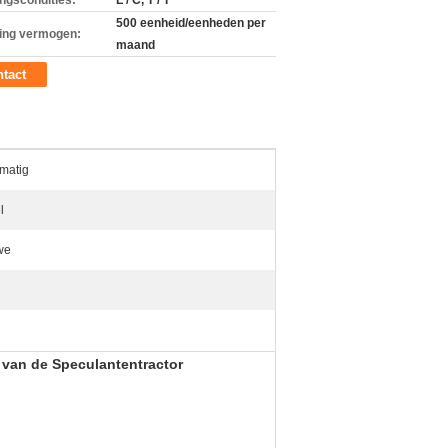
ingscondities:
L / C, T / T
500 eenheid/eenheden per
ing vermogen:
maand
tact
matig
l
we
van de Speculantentractor