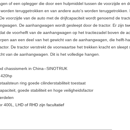
agen of een oplegger die door een hulpmiddel tussen de voorzijde en d
o worden teruggetrokken en van andere auto's worden teruggetrokken. 
De voorzijde van de auto met de drijfcapaciteit wordt genoemd de trac
ngwagen. De aanhangwagen wordt gesleept door de tractor. Er zijn tw
dat de voorhelft van de aanhangwagen op het tractiezadel boven de ach
orpen aan een deel van het gewicht van de aanhangwagen, die helft-h
actor. De tractor verstrekt de voorwaartse het trekken kracht en slee
ht van de aanhangwagen. Dit is het volledige hangen
.
nd chassismerk in China--SINOTRUK
t 420hp
aalsteun ring goede cilinderstabiliteit toestaat
paciteit, goede stabiliteit en hoge veiligheidsfactor
derdelen
or 400L,
LHD of RHD zijn facultatief