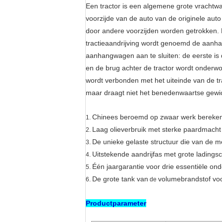
Een tractor is een algemene grote vrachtw
voorzijde van de auto van de originele aut
door andere voorzijden worden getrokken. 
tractieaandrijving wordt genoemd de aanha
aanhangwagen aan te sluiten: de eerste is 
en de brug achter de tractor wordt onderw
wordt verbonden met het uiteinde van de tr
maar draagt niet het benedenwaartse gewic
Chinees beroemd op zwaar werk bereke
1.
Laag olieverbruik met sterke paardmach
2.
De unieke gelaste structuur die van de met
3.
Uitstekende aandrijfas met grote ladingsca
4.
Één jaargarantie voor drie essentiële on
5.
De grote tank van
volumebrandstof vo
6.
de
Productparameter