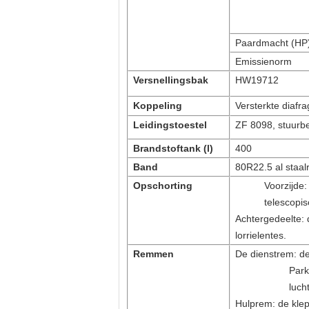
Paardmacht (HP
Emissienorm
Versnellingsbak
HW19712
Koppeling
Versterkte diaf
Leidingstoestel
ZF 8098, stuurbe
Brandstoftank (l)
400
Band
80R22.5 al staa
Opschorting
Voorzijde:
telescopi
Achtergedeelte: 
lorrielentes.
Remmen
De dienstrem: d
Park
luch
Hulprem: de klep