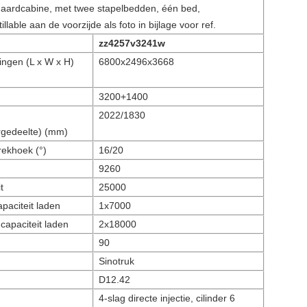
ardcabine, met twee stapelbedden, één bed,
tillable aan de voorzijde als foto in bijlage voor ref.
zz4257v3241w
ngen (L x W x H)
6800x2496x3668
3200+1400
2022/1830
ergedeelte) (mm)
rekhoek (°)
16/20
9260
t
25000
paciteit laden
1x7000
capaciteit laden
2x18000
90
Sinotruk
D12.42
4-slag directe injectie, cilinder 6