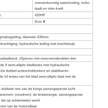
overeenkomstig waterkoeling, turbo-
laadt en inter-koelt
)
420HP
Euro Ⅲ
ragmakoppeling, diameter 430mm
krachtiging, hydraulische leiding met machtshulp
lradiaalband, 10pieces met reserveonderdelen één
 de 9 semi-elliptic bladlentes met hydraulische
sche dubbel-actieschokbrekers en stabiliseren
de 14 lentes van het blad semi-elliptic blad met de
e dubbele rem van de krings samengeperste lucht
erenrem: (noodrem): de lenteenergie, samengeperste
t die op achterwielen werkt
rem van de motoruitlaat