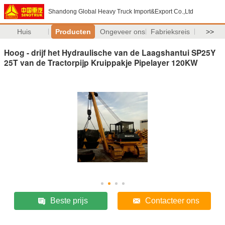
Shandong Global Heavy Truck Import&Export Co.,Ltd
Huis
Producten
Ongeveer ons
Fabrieksreis
>>
Hoog - drijf het Hydraulische van de Laagshantui SP25Y
25T van de Tractorpijp Kruippakje Pipelayer 120KW
Beste prijs
Contacteer ons