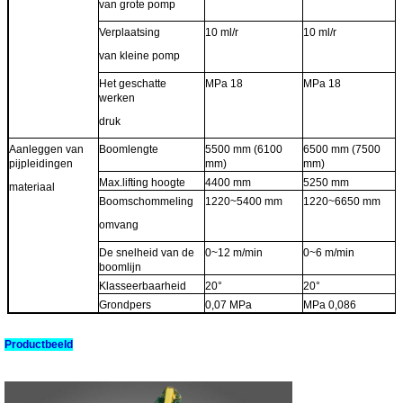
van grote pomp
Verplaatsing
10 ml/r
10 ml/r
van kleine pomp
Het geschatte
MPa 18
MPa 18
werken
druk
Aanleggen van
Boomlengte
5500 mm (6100
6500 mm (7500
pijpleidingen
mm)
mm)
Max.lifting hoogte
4400 mm
5250 mm
materiaal
Boomschommeling
1220~5400 mm
1220~6650 mm
omvang
De snelheid van de
0~12 m/min
0~6 m/min
boomlijn
Klasseerbaarheid
20°
20°
Grondpers
0,07 MPa
MPa 0,086
Productbeeld