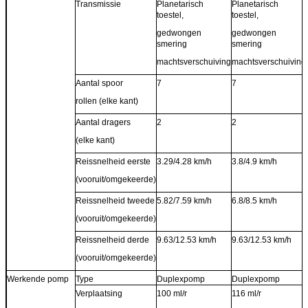
Transmissie
Planetarisch
Planetarisch
toestel,
toestel,
gedwongen
gedwongen
smering
smering
machtsverschuiving
machtsverschuiving
Aantal spoor
7
7
rollen (elke kant)
Aantal dragers
2
2
(elke kant)
Reissnelheid eerste
3.29/4.28 km/h
3.8/4.9 km/h
(vooruit/omgekeerde)
Reissnelheid tweede
5.82/7.59 km/h
6.8/8.5 km/h
(vooruit/omgekeerde)
Reissnelheid derde
9.63/12.53 km/h
9.63/12.53 km/h
(vooruit/omgekeerde)
Werkende pomp
Type
Duplexpomp
Duplexpomp
Verplaatsing
100 ml/r
116 ml/r