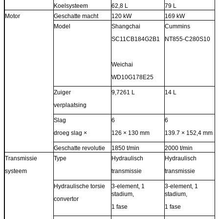
Koelsysteem
62,8 L
79 L
Motor
Geschatte macht
120 kW
169 kW
Model
Shangchai
Cummins
SC11CB184G2B1
NT855-C280S10
Weichai
WD10G178E25
Zuiger
9,7261 L
14 L
verplaatsing
Slag
6
6
droeg slag ×
126 × 130 mm
139.7 × 152,4 mm
Geschatte revolutie
1850 t/min
2000 t/min
Transmissie
Type
Hydraulisch
Hydraulisch
systeem
transmissie
transmissie
Hydraulische torsie
3-element, 1
3-element, 1
stadium,
stadium,
convertor
1 fase
1 fase