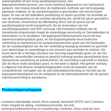
samengesteld uit een hoog aandrijvingschassis, een
tegengewichtmechanisme, een boom werkend apparaat en een hydraulisch
systeem. Het chassis breekt door de traditionele methode van het kruippakje
pipelayer ontwerp, en de aandrijvingstand is gescheiden van het het lopen
kader, en aan de het definitieve aandrijving en sturen geschikt. Op dezelfde as
van de remkoppeling en de centrale aandrijving die, wordt het spoor geschikt in
een driehoek, eliminerend de effectlading direct van de grond aan de
aandrijvingstand wordt overgebracht, die de levensduur van het
aandrijvingssysteem met 30% verhoogt. Het modulaire ontwerp van de
transmissiecomponenten maakt de assemblage eenvoudig en Gemakkelijker te
demonteren en te herstellen. Het tegengewichtmechanisme keurt vier-bar
aaneenschakelingswijze goed, en het koppelingskader keurt multi-axis
verbinding en dynamische de aanpassingsstructuur goed van het hiaatsaldo,
die de nauwkeurigheid van de vier-verbinding beweging verzekert en geschikt
voor demontage en assemblage is om vervoers aan vereisten te voldoen. De
boom keurt de a-Vormige structuur van het enig-wapenkader goed, en zijn het
opheffen, veranderlijke omvang en gewicht-ontvangt worden gerealiseerd door
hydraulische aandrijving en proefcontrole. De verrichting is geschikt en flexibel,
zijn de micro-motie prestaties goed, en het werk is stabiel. Het gehele voertuig
is uitgerust met diverse veiligheidsapparaten zoals de beperker van de
computertorsie, het kader van de anti-uiteindebescherming en het slot van de
tegengewichtveiligheid om de veiligheid en de betrouwbaarheid van de gehele
machineverrichting te verzekeren.
Producteigenschappen
Leverend uiteindelijke macht, lift en waarde, kenmerkt SP25Y een Cummins-
motor, koppelt de lading, overbelast preventie, het anti-
omvergooienbescherming en nauwkeurige controles, Onze vuist die voor