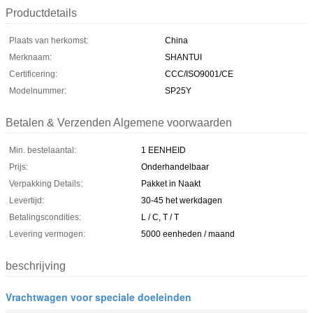
Productdetails
Plaats van herkomst:
China
Merknaam:
SHANTUI
Certificering:
CCC/ISO9001/CE
Modelnummer:
SP25Y
Betalen & Verzenden Algemene voorwaarden
Min. bestelaantal:
1 EENHEID
Prijs:
Onderhandelbaar
Verpakking Details:
Pakket in Naakt
Levertijd:
30-45 het werkdagen
Betalingscondities:
L / C, T / T
Levering vermogen:
5000 eenheden / maand
beschrijving
Vrachtwagen voor speciale doeleinden