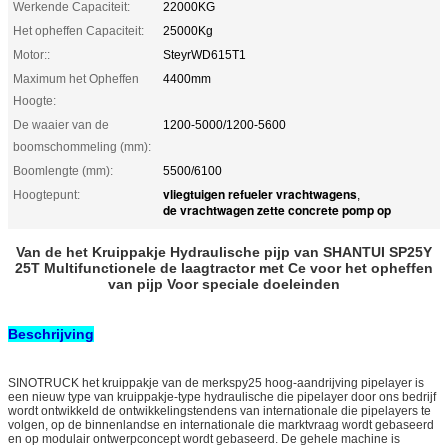
Werkende Capaciteit:
22000KG
Het opheffen Capaciteit:
25000Kg
Motor::
SteyrWD615T1
Maximum het Opheffen
4400mm
Hoogte:
De waaier van de
1200-5000/1200-5600
boomschommeling (mm):
Boomlengte (mm):
5500/6100
vliegtuigen refueler vrachtwagens
Hoogtepunt:
,
de vrachtwagen zette concrete pomp op
Van de het Kruippakje Hydraulische pijp van SHANTUI SP25Y
25T Multifunctionele de laagtractor met Ce voor het opheffen
van pijp Voor speciale doeleinden
Beschrijving
SINOTRUCK het kruippakje van de merkspy25 hoog-aandrijving pipelayer is
een nieuw type van kruippakje-type hydraulische die pipelayer door ons bedrijf
wordt ontwikkeld de ontwikkelingstendens van internationale die pipelayers te
volgen, op de binnenlandse en internationale die marktvraag wordt gebaseerd
en op modulair ontwerpconcept wordt gebaseerd. De gehele machine is