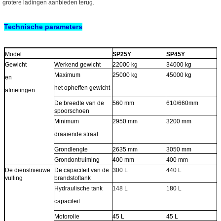
grotere ladingen aanbieden terug.
Technische parameters
Model
SP25Y
SP45Y
Gewicht
Werkend gewicht
22000 kg
34000 kg
Maximum
25000 kg
45000 kg
en
het opheffen gewicht
afmetingen
De breedte van de
560 mm
610/660mm
spoorschoen
Minimum
2950 mm
3200 mm
draaiende straal
Grondlengte
2635 mm
3050 mm
Grondontruiming
400 mm
400 mm
De dienstnieuwe
De capaciteit van de
300 L
440 L
vulling
brandstoftank
Hydraulische tank
148 L
180 L
capaciteit
Motorolie
45 L
45 L