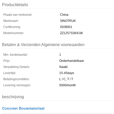
Productdetails
Plaats van herkomst:
China
Merknaam:
SINOTRUK
Certificering:
ISO9001
Modelnummer:
ZZ1257S3641W
Betalen & Verzenden Algemene voorwaarden
Min. bestelaantal:
1
Prijs:
Onderhandelbaar
Verpakking Details:
Naakt
Levertijd:
15-45days
Betalingscondities:
L / C, T / T
Levering vermogen:
5000/month
beschrijving
Concreet Bouwmateriaal