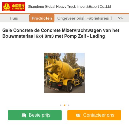
Shandong Global Heavy Truck Import&Export Co.,Ltd
Huis
Producten
Ongeveer ons
Fabrieksreis
>>
Gele Concrete de Concrete Mixervrachtwagen van het
Bouwmateriaal 6x4 8m3 met Pomp Zelf - Lading
Beste prijs
Contacteer ons