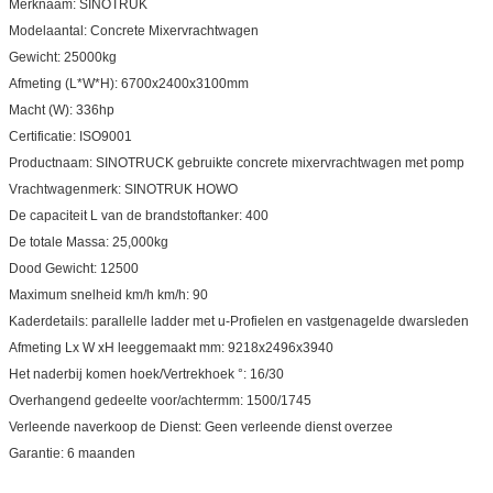
Merknaam:
SINOTRUK
Modelaantal:
Concrete Mixervrachtwagen
Gewicht:
25000kg
Afmeting (L*W*H):
6700x2400x3100mm
Macht (W):
336hp
Certificatie:
ISO9001
Productnaam:
SINOTRUCK gebruikte concrete mixervrachtwagen met pomp
Vrachtwagenmerk:
SINOTRUK HOWO
De capaciteit L van de brandstoftanker:
400
De totale Massa:
25,000kg
Dood Gewicht:
12500
Maximum snelheid km/h km/h:
90
Kaderdetails:
parallelle ladder met u-Profielen en vastgenagelde dwarsleden
Afmeting Lx W xH leeggemaakt mm:
9218x2496x3940
Het naderbij komen hoek/Vertrekhoek °:
16/30
Overhangend gedeelte voor/achtermm:
1500/1745
Verleende naverkoop de Dienst:
Geen verleende dienst overzee
Garantie:
6 maanden