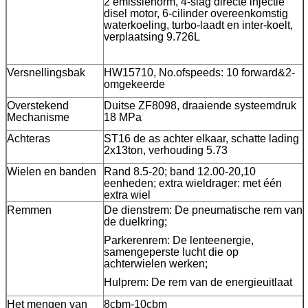
2 emissienorm, 4-slag directe injectie
disel motor, 6-cilinder overeenkomstig
waterkoeling, turbo-laadt en inter-koelt,
verplaatsing 9.726L
Versnellingsbak
HW15710, No.ofspeeds: 10 forward&2-
omgekeerde
Overstekend
Duitse ZF8098, draaiende systeemdruk
Mechanisme
18 MPa
Achteras
ST16 de as achter elkaar, schatte lading
2x13ton, verhouding 5.73
Wielen en banden
Rand 8.5-20; band 12.00-20,10
eenheden; extra wieldrager: met één
extra wiel
Remmen
De dienstrem: De pneumatische rem van
de duelkring;
Parkerenrem: De lenteenergie,
samengeperste lucht die op
achterwielen werken;
Hulprem: De rem van de energieuitlaat
Het mengen van
8cbm-10cbm