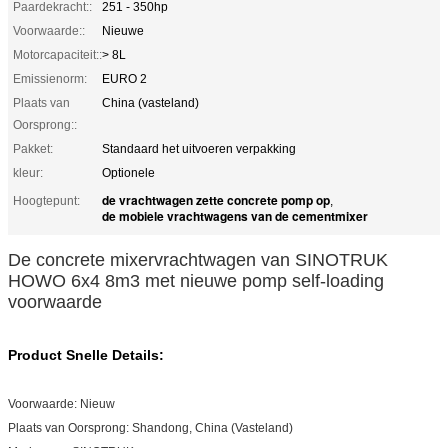
Paardekracht::
251 - 350hp
Voorwaarde::
Nieuwe
Motorcapaciteit::
> 8L
Emissienorm:
EURO 2
Plaats van
China (vasteland)
Oorsprong::
Pakket:
Standaard het uitvoeren verpakking
kleur:
Optionele
de vrachtwagen zette concrete pomp op
Hoogtepunt:
,
de mobiele vrachtwagens van de cementmixer
De concrete mixervrachtwagen van SINOTRUK
HOWO 6x4 8m3 met nieuwe pomp self-loading
voorwaarde
Product Snelle Details:
Voorwaarde:
Nieuw
Plaats van Oorsprong:
Shandong, China (Vasteland)