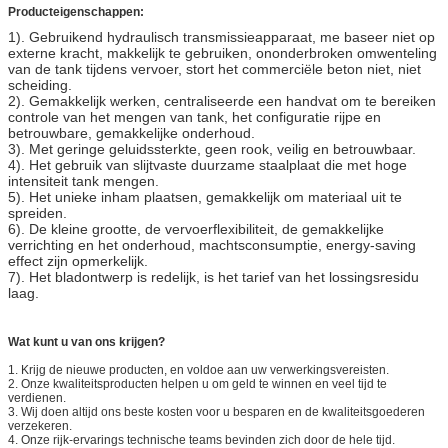
Producteigenschappen:
1). Gebruikend hydraulisch transmissieapparaat, me baseer niet op
externe kracht, makkelijk te gebruiken, ononderbroken omwenteling
van de tank tijdens vervoer, stort het commerciële beton niet, niet
scheiding.
2). Gemakkelijk werken, centraliseerde een handvat om te bereiken
controle van het mengen van tank, het configuratie rijpe en
betrouwbare, gemakkelijke onderhoud.
3). Met geringe geluidssterkte, geen rook, veilig en betrouwbaar.
4). Het gebruik van slijtvaste duurzame staalplaat die met hoge
intensiteit tank mengen.
5). Het unieke inham plaatsen, gemakkelijk om materiaal uit te
spreiden.
6). De kleine grootte, de vervoerflexibiliteit, de gemakkelijke
verrichting en het onderhoud, machtsconsumptie, energy-saving
effect zijn opmerkelijk.
7). Het bladontwerp is redelijk, is het tarief van het lossingsresidu
laag.
Wat kunt u van ons krijgen?
1.
Krijg de nieuwe producten, en voldoe aan uw verwerkingsvereisten.
2.
Onze kwaliteitsproducten helpen u om geld te winnen en veel tijd te
verdienen.
3.
Wij doen altijd ons beste kosten voor u besparen en de kwaliteitsgoederen
verzekeren.
4.
Onze rijk-ervarings technische teams bevinden zich door de hele tijd.