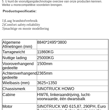
5.
U kunt de vooruitgangstechnologie overzee van onze producten kennen.
Welke u morecompetitive voordelen brengen.
Productspecificatie:
1)Laag brandstofverbruik
2)Comfort.safety.reliability
3)machtige en mooie modellering
Algemene
8840*2495*3800
Afmetingen (mm)
Tarragewicht
11860KG
Nuttige lading
25000KG
Vooroverhangend
1500mm
gedeelte
Achteroverhangend
2365mm
gedeelte
Wielbasis (mm)
3625+1350
Chassismerk
SINOTRUCK HOWO
Cabine
HW76, linkeraandrijving, lucht-
voorwaarde, één dwarsbalk
Motor
SINOTRUCK WD 615,87, 290PH, Euro