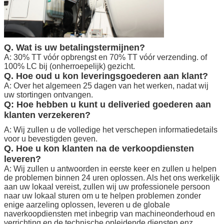
Q. Wat is uw betalingstermijnen?
A: 30% TT vóór opbrengst en 70% TT vóór verzending. of
100% LC bij (onherroepelijk) gezicht.
Q. Hoe oud u kon leveringsgoederen aan klant?
A: Over het algemeen 25 dagen van het werken, nadat wij
uw stortingen ontvangen.
Q: Hoe hebben u kunt u deliveried goederen aan
klanten verzekeren?
A: Wij zullen u de volledige het verschepen informatiedetails
voor u bevestigden geven.
Q. Hoe u kon klanten na de verkoopdiensten
leveren?
A: Wij zullen u antwoorden in eerste keer en zullen u helpen
de problemen binnen 24 uren oplossen. Als het ons werkelijk
aan uw lokaal vereist, zullen wij uw professionele persoon
naar uw lokaal sturen om u te helpen problemen zonder
enige aarzeling oplossen, leveren u de globale
naverkoopdiensten met inbegrip van machineonderhoud en
verrichting en de technische opleidende diensten enz.