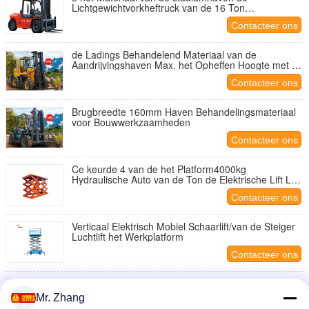
Lichtgewichtvorkheftruck van de 16 Ton
Hydraulische Hand van het Behandelingsmateriaal
Contacteer ons
LG30DT
de Ladings Behandelend Materiaal van de
Aandrijvingshaven Max. het Opheffen Hoogte met 4
wielen 6000mm
Contacteer ons
Brugbreedte 160mm Haven Behandelingsmateriaal
voor Bouwwerkzaamheden
Contacteer ons
Ce keurde 4 van de het Platform4000kg
Hydraulische Auto van de Ton de Elektrische Lift Lijst
van de de Schaarlift goed
Contacteer ons
Verticaal Elektrisch Mobiel Schaarlift/van de Steiger
Luchtlift het Werkplatform
Contacteer ons
3 stadiumhaven Behandelingsmateriaal LG30DT met
de Lichtgewichtvorkheftruck van de 16 Ton
Mr. Zhang
Hydraulische Hand