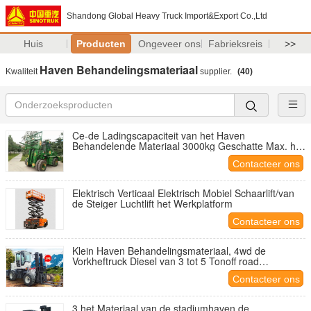
Shandong Global Heavy Truck Import&Export Co.,Ltd
Huis
Producten
Ongeveer ons
Fabrieksreis
>>
Haven Behandelingsmateriaal
Kwaliteit
supplier.
(40)
Ce-de Ladingscapaciteit van het Haven
Behandelende Materiaal 3000kg Geschatte Max. het
Opheffen Hoogte 6000mm
Contacteer ons
Elektrisch Verticaal Elektrisch Mobiel Schaarlift/van
de Steiger Luchtlift het Werkplatform
Contacteer ons
Klein Haven Behandelingsmateriaal, 4wd de
Vorkheftruck Diesel van 3 tot 5 Tonoff road
Hydraulische Machines
Contacteer ons
3 het Materiaal van de stadiumhaven de