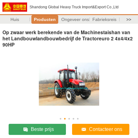
Shandong Global Heavy Truck Import&Export Co.,Ltd
Huis
Producten
Ongeveer ons
Fabrieksreis
>>
Op zwaar werk berekende van de Machinestaishan van
het Landbouwlandbouwbedrijf de Tractoreuro 2 4x4/4x2
90HP
Beste prijs
Contacteer ons