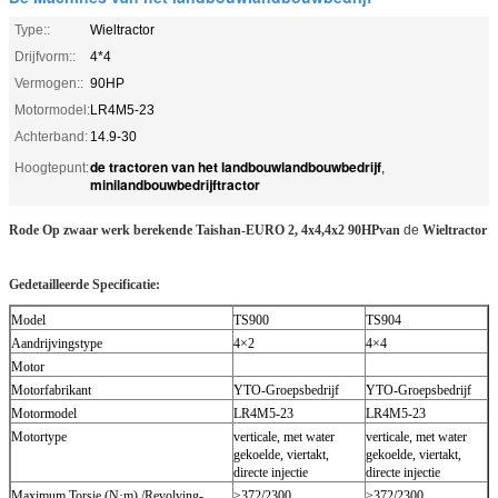
Type::
Wieltractor
Drijfvorm::
4*4
Vermogen::
90HP
Motormodel:
LR4M5-23
Achterband:
14.9-30
de tractoren van het landbouwlandbouwbedrijf
Hoogtepunt:
,
minilandbouwbedrijftractor
Rode Op zwaar werk berekende Taishan-EURO 2, 4x4,4x2 90HPvan
de
Wieltractor
Gedetailleerde Specificatie:
Model
TS900
TS904
Aandrijvingstype
4×2
4×4
Motor
Motorfabrikant
YTO-Groepsbedrijf
YTO-Groepsbedrijf
Motormodel
LR4M5-23
LR4M5-23
Motortype
verticale, met water
verticale, met water
gekoelde, viertakt,
gekoelde, viertakt,
directe injectie
directe injectie
Maximum Torsie (N·m) /Revolving-
≥372/2300
≥372/2300