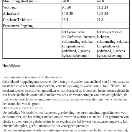
Min.turning straal (mm)
3400
4200
Voorband
6.5-20
11.2-24
Achterband
14.9-30
16.9-34
Geschatte Trekkracht
18.5
21.8
Facultatieve Regeling
het hydraulische
het drukheftoestel,
drukheftoestel, luchtrem,
luchtrem,
schommeling trekt bar,
schommeling trekt bar,
klimplanttoestel,
klimplanttoestel,
padieband, 2 groeps
padieband, 2 groeps
hydraulische output
hydraulische output
Hoofdlijnen
Een transmissie nog meer vlot dan uw auto
Gebruikend koppelingstransmissie, die u een grote waaier van snelheid van 16 voorwaartse
toestellen en 8 achteruit kon voorzien, verzend dekking de waaier van 2.3433.7kM/h. Dat
betekent toestel verschuiven geschikter en comfortabel is. U kon een juiste toestelselectie in
een brede snelheidswaaier altijd maken volgens de veranderingen van omstandigheden, de
functie van verschillende landbouwbedrijfinstrumenten, de veranderingen van snelheid en
het kronkelen van de grond.
Overhellende tractiestructuur
De volledige Visiecabine met frameless glasdekking, verstrekt maximumgezichtsveld voor
de bestuurder, die het veiliger maken om de tractor in werking te stellen. Het gebruiken van
plastic stroken om de gehele cabine te verzegelen, die het lawaai van externe omgeving kon
effectief afsnijden, geeft u uitstekende het verzegelen prestaties.
Het exploitant-georiënteerde het ontwerpen idee en de ergonomische binnenlandse lay-out,