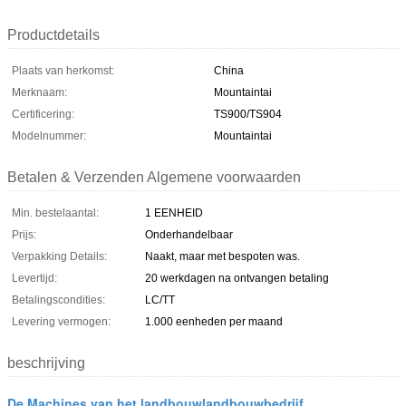
Productdetails
Plaats van herkomst:
China
Merknaam:
Mountaintai
Certificering:
TS900/TS904
Modelnummer:
Mountaintai
Betalen & Verzenden Algemene voorwaarden
Min. bestelaantal:
1 EENHEID
Prijs:
Onderhandelbaar
Verpakking Details:
Naakt, maar met bespoten was.
Levertijd:
20 werkdagen na ontvangen betaling
Betalingscondities:
LC/TT
Levering vermogen:
1.000 eenheden per maand
beschrijving
De Machines van het landbouwlandbouwbedrijf