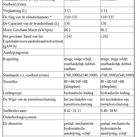
Snelheid (t/min)
Verplaatsing (L)
5.13
5.13
De Slag van de cilinderdiameter *
110×135
110×135
De Capaciteit van de brandstoftank (L)
150
150
Motor Geschatte Macht (kW/rpm)
66.2
66.2
Het geschatte Tarief van het
≤242
≤242
Exploitatievoorwaardenbrandstofverbruik
(g/kW·h)
Aandrijvingstrein
Koppeling
droge, enige schijf,
droge, enige schijf,
onafhankelijk dubbel-
onafhankelijk dubbel-
stadium
stadium
Standaardz.o.z.-snelheid (t/min)
(760,1000)/(540,1000)
(760,1000)/(540,1000)
Toestellen
8F+4R/16F+8R
8F+4R/16F+8R
(klimplant)
(klimplant)
Leidingstype
hydraulische leiding
hydraulische leiding
De Wijze van de toestelverschuiving
het inschakelen van
het inschakelen van
toestelverschuiving
toestelverschuiving
Snelheidswaaier
0.41~31.11
0.46~34.85
Onderbrekingssysteem
De dienstrem
pedaal, mechanische
pedaal, mechanische
hydrostatische
hydrostatische
aandrijving, schijf
aandrijving, schijf