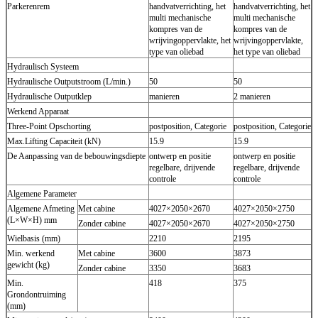
Parkerenrem
handvatverrichting, het
handvatverrichting, het
multi mechanische
multi mechanische
kompres van de
kompres van de
wrijvingoppervlakte, het
wrijvingoppervlakte,
type van oliebad
het type van oliebad
Hydraulisch Systeem
Hydraulische Outputstroom (L/min.)
50
50
Hydraulische Outputklep
manieren
2 manieren
Werkend Apparaat
Three-Point Opschorting
postposition, Categorie
postposition, Categorie
Max.Lifting Capaciteit (kN)
15.9
15.9
De Aanpassing van de bebouwingsdiepte
ontwerp en positie
ontwerp en positie
regelbare, drijvende
regelbare, drijvende
controle
controle
Algemene Parameter
Algemene Afmeting
Met cabine
4027×2050×2670
4027×2050×2750
(L×W×H) mm
Zonder cabine
4027×2050×2670
4027×2050×2750
Wielbasis (mm)
2210
2195
Min. werkend
Met cabine
3600
3873
gewicht (kg)
Zonder cabine
3350
3683
Min.
418
375
Grondontruiming
(mm)