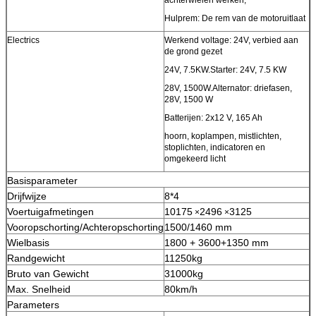
Hulprem: De rem van de motoruitlaat
Electrics
Werkend voltage: 24V, verbied aan
de grond gezet
24V, 7.5KW.Starter: 24V, 7.5 KW
28V, 1500W.Alternator: driefasen,
28V, 1500 W
Batterijen: 2x12 V, 165 Ah
hoorn, koplampen, mistlichten,
stoplichten, indicatoren en
omgekeerd licht
Basisparameter
Drijfwijze
8*4
Voertuigafmetingen
10175
2496
3125
×
×
Vooropschorting/Achteropschorting
1500/1460 mm
Wielbasis
1800 + 3600+1350 mm
Randgewicht
11250kg
Bruto van Gewicht
31000kg
Max. Snelheid
80km/h
Parameters