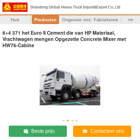
Shandong Global Heavy Truck Import&Export Co.,Ltd
Huis
Producten
Ongeveer ons
Fabrieksreis
>>
8×4 371 het Euro II Cement die van HP Materiaal,
Vrachtwagen mengen Opgezette Concrete Mixer met
HW76-Cabine
Beste prijs
Contacteer ons