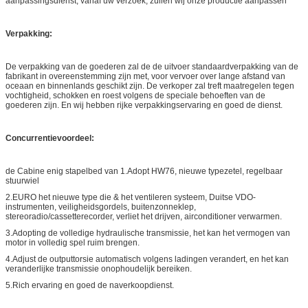
aanpassingsdienst, vanaf uw verzoek, zullen wij onze productie aanpassen
Verpakking:
De verpakking van de goederen zal de de uitvoer standaardverpakking van de
fabrikant in overeenstemming zijn met, voor vervoer over lange afstand van
oceaan en binnenlands geschikt zijn. De verkoper zal treft maatregelen tegen
vochtigheid, schokken en roest volgens de speciale behoeften van de
goederen zijn.
En wij hebben rijke verpakkingservaring en goed de dienst.
Concurrentievoordeel:
de Cabine enig stapelbed van 1.Adopt HW76, nieuwe typezetel, regelbaar
stuurwiel
2.EURO het nieuwe type die & het ventileren systeem, Duitse VDO-
instrumenten, veiligheidsgordels, buitenzonneklep,
stereoradio/cassetterecorder, verliet het drijven, airconditioner verwarmen.
3.Adopting de volledige hydraulische transmissie, het kan het vermogen van
motor in volledig spel ruim brengen.
4.Adjust de outputtorsie automatisch volgens ladingen verandert, en het kan
veranderlijke transmissie onophoudelijk bereiken.
5.Rich ervaring en goed de naverkoopdienst.