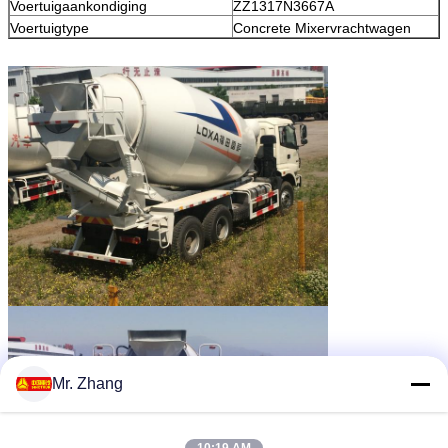
Voertuigaankondiging
ZZ1317N3667A
Voertuigtype
Concrete Mixervrachtwagen
Mr. Zhang