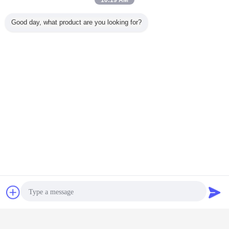
10:19 AM
Good day, what product are you looking for?
de vrachtwagen zette concrete pomp op
Markeringen:
,
de mobiele vrachtwagens van de cementmixer
,
Chat
Vraag een offerte
zelfladings mobiele concrete mixer
aan
Krijg de beste prijs voor