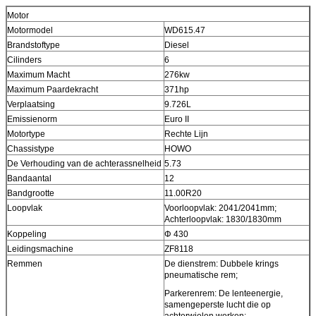
Motor
Motormodel
WD615.47
Brandstoftype
Diesel
Cilinders
6
Maximum Macht
276kw
Maximum Paardekracht
371hp
Verplaatsing
9.726L
Emissienorm
Euro II
Motortype
Rechte Lijn
Chassistype
HOWO
De Verhouding van de achterassnelheid
5.73
Bandaantal
12
Bandgrootte
11.00R20
Loopvlak
Voorloopvlak: 2041/2041mm;
Achterloopvlak: 1830/1830mm
Koppeling
Φ 430
Leidingsmachine
ZF8118
Remmen
De dienstrem: Dubbele krings
pneumatische rem;
Parkerenrem: De lenteenergie,
samengeperste lucht die op
achterwielen werken;