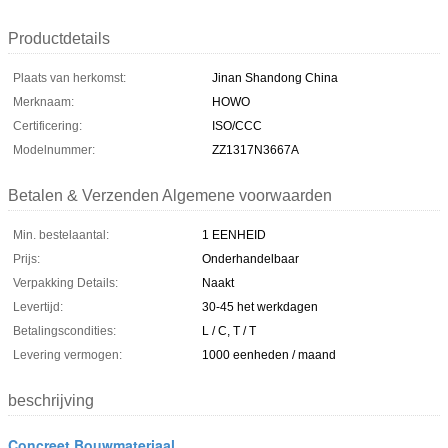
Productdetails
Plaats van herkomst:
Jinan Shandong China
Merknaam:
HOWO
Certificering:
ISO/CCC
Modelnummer:
ZZ1317N3667A
Betalen & Verzenden Algemene voorwaarden
Min. bestelaantal:
1 EENHEID
Prijs:
Onderhandelbaar
Verpakking Details:
Naakt
Levertijd:
30-45 het werkdagen
Betalingscondities:
L / C, T / T
Levering vermogen:
1000 eenheden / maand
beschrijving
Concreet Bouwmateriaal