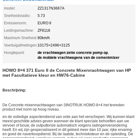
model:
ZZ1317N3667A
Snelheidsradio:
5.73
Emissienorm:
EURO II
Leidingsmachine:
ZF8118
Maximum Snelheid:
80km/h
Voertuigafmetingen:
10175×2496×3125
de vrachtwagen zette concrete pomp op
Hoogtepunt:
,
de mobiele vrachtwagens van de cementmixer
HOWO 8×4 371 Euro II de Concrete Mixervrachtwagen van HP
met Facultatieve kleur en HW76-Cabine
Beschrijving:
De Concrete mixervrachtwagen van SINOTRUK HOWO 8×4 het tevreden
product met norm op hoog niveau.
en de volledige aspectendienst van orde aan het verschepen. Wij kunnen klant
meest geschikte advies geven wanneer de klant speciale behoeften aan uw
vervoer of bouw, de
outputtorsie automatisch volgens ladingenverandering
heeft. En wij zijn gespecialiseerd in dit gebied meer dan 10 jaar, rijke ervaring
en goed de naverkoopdienst. Bij de laatste, technieksteun en de opleiding. De