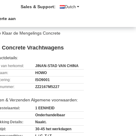
Sales & Support:
Dutch
erte aan
 Klaar de Mengelings Concrete
s Concrete Vrachtwagens
ctdetails:
 van herkomst:
JINAN-STAD VAN CHINA
aam:
HOWO
icering:
ISO9001
lnummer:
ZZ2167M5227
len & Verzenden Algemene voorwaarden:
estelaantal:
1 EENHEID
Onderhandelbaar
kking Details:
Naakt.
ijd:
30-45 het werkdagen