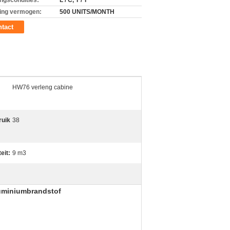
ingscondities:
L / C, T / T
ing vermogen:
500 UNITS/MONTH
tact
HW76 verleng cabine
ruik
38
eit:
9 m3
uminiumbrandstof