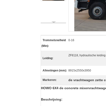
Trommelsnelheid
0-16
(Min):
ZF8118, hydraulische leidin
Leiding:
Afmetingen (mm):
8915x2550x3950
de vrachtwagen zette 
Markeren:
HOWO 6X4 de concrete mixervrachtwage
Beschrijving: