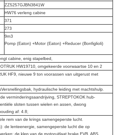
ZZ5257GJBN3841W
HW76 verleng cabine
371
273
9m3
Pomp (Eaton) +Motor (Eaton) +Reducer (Bonfiglioli)
t cabine, enig stapelbed,
INOTRUK HW19710, omgekeerde voorwaartse 10 en 2
K HF9, nieuwe 9 ton voorassen van uitgerust met
Versnellingsbak, hydraulische leiding met machtshulp.
 de verminderingsaandrijving, STREPTOKOK hub-
rentiële sloten tussen wielen en assen, dwong
uding af: 4.8;
ele rem van de krings samengeperste lucht.
: de lenteenergie, samengeperste lucht die op
erken: de klep van de motoruitlaat brake.EVB, ABS.