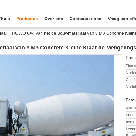
Thuis
Producten
Over ons
Contacteer ons
Vraag een off
iaal
HOWO 6X4 van het de Bouwmateriaal van 9 M3 Concrete Kleine
iaal van 9 M3 Concrete Kleine Klaar de Mengeling
Produ
Plaats
Merkn
Certif
Mode
Beta
Min. b
Prijs:
Verpa
Levert