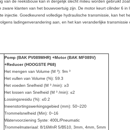
 van de reeksbouw kan in dergelijk slecht milieu worden gebruikt zoa
zware klanten van het bouwvoertuig zijn. De motor keurt cilinder 6 in l
te injectie. Goedkeurend volledige hydraulische transmissie, kan het h
olgens ladingenverandering aan, en het kan veranderlijke transmissie 
Pomp (BAK PV089MHR) +Motor (BAK MF089V)
+Reducer (HOOGSTE P68)
Het mengen van Volume (M ³): 9m ³
Het vullen van Volume (%): 59.3
Het voeden Snelheid (M ³ /min): ≥3
Het lossen van Snelheid (M ³ /min): ≤2
Lossingsresidu (%): ≤0.2
Ineenstortingswerkingsgebied (mm): 50~220
Trommelsnelheid (Min): 0~16
Watervoorziening Syste: 400L/Pneumatic
Trommelmateriaal: 8/16MnR 5/B510, 3mm, 4mm, 5mm