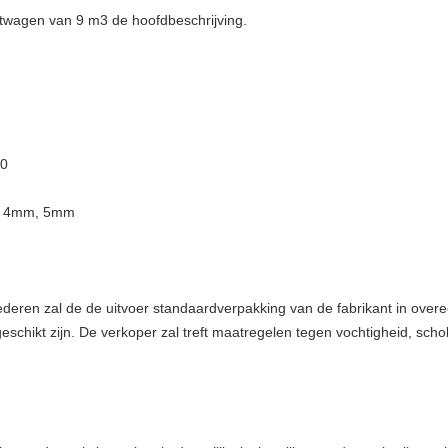
htwagen van 9 m3
de hoofdbeschrijving.
20
m, 4mm, 5mm
eren zal de de uitvoer standaardverpakking van de fabrikant in overe
schikt zijn. De verkoper zal treft maatregelen tegen vochtigheid, scho