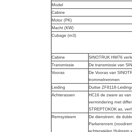
Model
Cabine
Motor (PK)
Macht (KW)
Cubage (m3)
Cabine
SINOTRUK HW76 verleng
Transmissie
De transmissie van S
Vooras
De Vooras van SINOTRU
trommelremmen
Leiding
Duitse ZF8118-Leidings
Achterassen
HC16 de zware as van
vermindering met diffe
STREPTOKOK as, verho
Remsysteem
De dienstrem: de dubb
Parkerenrem (noodrem)
achterwielen Hulprem w