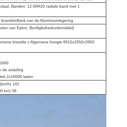
-staal; Banden: 12.00R20 radiale band met 1
 brandstoftank van de Aluminiumlegering
tor van Eaton; Bonfigliolireductiemiddel)
lgemene breedte x Algemene hoogte 8915x2550x3950
25000
n de aslading
teit 2x16000 laden
 (km/h) 102
00 km) 38