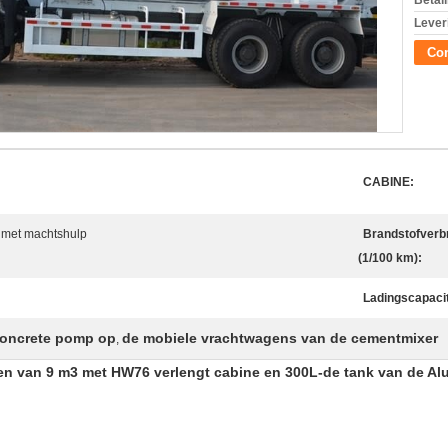
Betal
Lever
Con
CABINE:
g met machtshulp
Brandstofverb
(1/100 km):
Ladingscapacit
concrete pomp op
de mobiele vrachtwagens van de cementmixer
,
n van 9 m3 met HW76 verlengt cabine en 300L-de tank van de Al