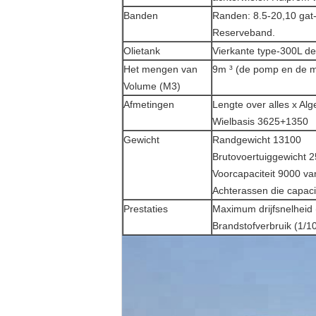
Banden
Randen: 8.5-20,10 gat
Reserveband.
Olietank
Vierkante type-300L de
Het mengen van
9m ³ (de pomp en de mo
Volume (M3)
Afmetingen
Lengte over alles x A
Wielbasis 3625+1350
Gewicht
Randgewicht 13100
Brutovoertuiggewicht 
Voorcapaciteit 9000 va
Achterassen die capaci
Prestaties
Maximum drijfsnelheid
Brandstofverbruik (1/1