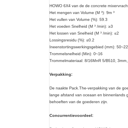
HOWO 6X4 van de de concrete mixervrac
Het mengen van Volume (M ³): 9m ³
Het vullen van Volume (%): 59.3
Het voeden Snelheid (M ³ /min): ≥3
Het lossen van Snelheid (M ³ /min): ≤2
Lossingsresidu (%): ≤0.2
Ineenstortingswerkingsgebied (mm): 50~2
Trommelsnelheid (Min): 0~16
Trommelmateriaal: 8/16MnR 5/B510, 3m
Verpakking:
De naakte Pack.The-verpakking van de goed
lange afstand van oceaan en binnenlands ge
behoeften van de goederen zijn.
Concurrentievoordeel: