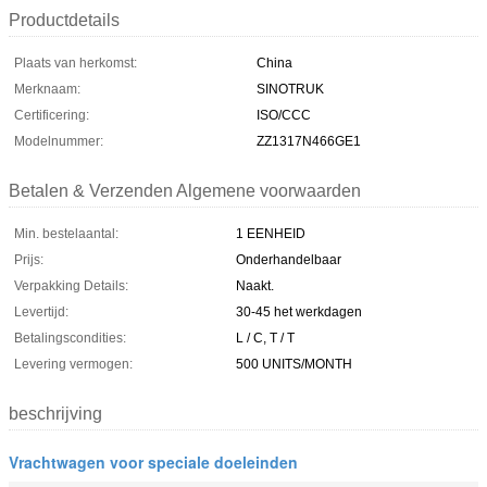
Productdetails
Plaats van herkomst:
China
Merknaam:
SINOTRUK
Certificering:
ISO/CCC
Modelnummer:
ZZ1317N466GE1
Betalen & Verzenden Algemene voorwaarden
Min. bestelaantal:
1 EENHEID
Prijs:
Onderhandelbaar
Verpakking Details:
Naakt.
Levertijd:
30-45 het werkdagen
Betalingscondities:
L / C, T / T
Levering vermogen:
500 UNITS/MONTH
beschrijving
Vrachtwagen voor speciale doeleinden