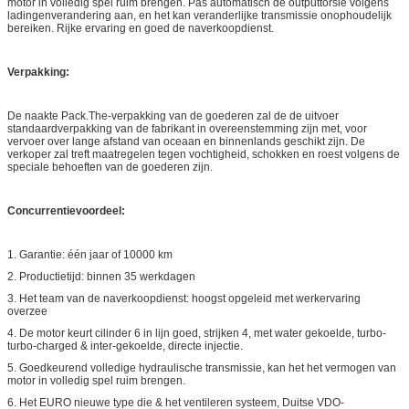
motor in volledig spel ruim brengen. Pas automatisch de outputtorsie volgens
ladingenverandering aan, en het kan veranderlijke transmissie onophoudelijk
bereiken. Rijke ervaring en goed de naverkoopdienst.
Verpakking:
De naakte Pack.The-verpakking van de goederen zal de de uitvoer
standaardverpakking van de fabrikant in overeenstemming zijn met, voor
vervoer over lange afstand van oceaan en binnenlands geschikt zijn. De
verkoper zal treft maatregelen tegen vochtigheid, schokken en roest volgens de
speciale behoeften van de goederen zijn.
Concurrentievoordeel:
1. Garantie: één jaar of 10000 km
2. Productietijd: binnen 35 werkdagen
3. Het team van de naverkoopdienst: hoogst opgeleid met werkervaring
overzee
4. De motor keurt cilinder 6 in lijn goed, strijken 4, met water gekoelde, turbo-
turbo-charged & inter-gekoelde, directe injectie.
5. Goedkeurend volledige hydraulische transmissie, kan het het vermogen van
motor in volledig spel ruim brengen.
6. Het EURO nieuwe type die & het ventileren systeem, Duitse VDO-