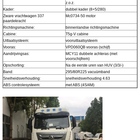
z.o.z.
Kader:
dubbel kader (8+5/280)
Zware vrachtwagen 337
Mc0734-50 motor
paardekracht
Richtingsmachine:
binnenlandse richtingsmachine
Cabine:
T5g-V cabine
Uitlaatsysteem:
vooruitlaatsysteem
Vooras:
VPD060QB vooras (schijf)
Aandrijvingsas:
MCY11 dubbele achteras (met
voorschijfrem)
Opschorting:
Na de eerste uren van HUV (3/3/-)
Band:
295/80R225 vacuümband
Snelheidsverhouding:
snelheidsverhouding 4.63
ABS controlesysteem:
met ABS (4S/4M)