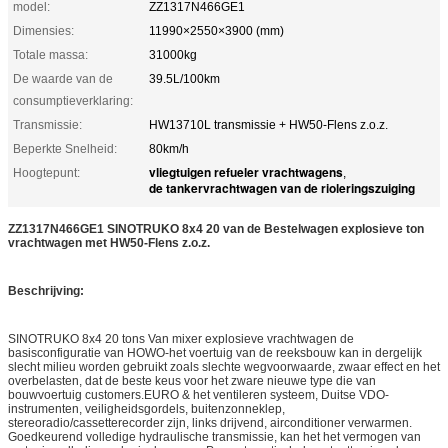
model:
ZZ1317N466GE1
Dimensies:
11990×2550×3900 (mm)
Totale massa:
31000kg
De waarde van de
39.5L/100km
consumptieverklaring:
Transmissie:
HW13710L transmissie + HW50-Flens z.o.z.
Beperkte Snelheid:
80km/h
vliegtuigen refueler vrachtwagens
Hoogtepunt:
,
de tankervrachtwagen van de rioleringszuiging
ZZ1317N466GE1 SINOTRUKO 8x4 20 van de Bestelwagen explosieve ton
vrachtwagen met HW50-Flens z.o.z.
Beschrijving:
SINOTRUKO 8x4 20 tons Van mixer explosieve vrachtwagen de
basisconfiguratie van HOWO-het voertuig van de reeksbouw kan in dergelijk
slecht milieu worden gebruikt zoals slechte wegvoorwaarde, zwaar effect en het
overbelasten, dat de beste keus voor het zware nieuwe type die van
bouwvoertuig customers.EURO & het ventileren systeem, Duitse VDO-
instrumenten, veiligheidsgordels, buitenzonneklep,
stereoradio/cassetterecorder zijn, links drijvend, airconditioner verwarmen.
Goedkeurend volledige hydraulische transmissie, kan het het vermogen van