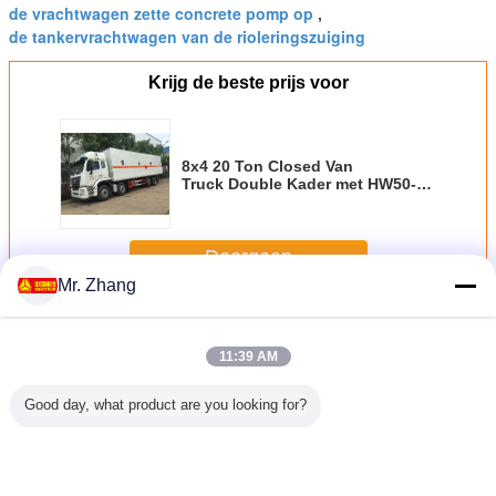
de vrachtwagen zette concrete pomp op
,
de tankervrachtwagen van de rioleringszuiging
Krijg de beste prijs voor
8x4 20 Ton Closed Van
Truck Double Kader met HW50-
Flens z.o.z. ZZ1317N466GE1
Doorgaan
Mr. Zhang
Vrachtwagen voor speciale doeleinden
Meer
11:39 AM
Good day, what product are you looking for?
agen de
6001 - 10000L
De Vrachtwagen
Hoog - drijf het
9.72
peciale
Vrachtwagen voor
van de het
Hydraulische van
motor1
den van
speciale
Huisvuilpers van
de Laagshantui
Vrachtwag
apaciteit
doeleinden/Dieseltype
HOWO 4X2 8m3/5
SP25Y 25T van
de Voor s