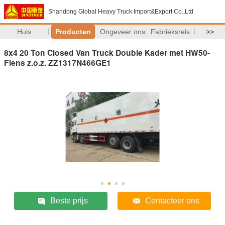
Shandong Global Heavy Truck Import&Export Co.,Ltd
Huis
Producten
Ongeveer ons
Fabrieksreis
>>
8x4 20 Ton Closed Van Truck Double Kader met HW50-
Flens z.o.z. ZZ1317N466GE1
Beste prijs
Contacteer ons