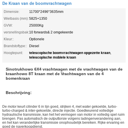
De Kraan van de boomvrachtwagen
Dimensie:
11700*2496*3635mm
Wielbasis (mm):
5825+1350
GVW:
25000Kg
versnellingsbak:
10 forwards& 2 omgekeerde
Kleur::
Optionele
Brandstoftype::
Diesel
telescopische boomvrachtwagen opgezette kraan
Hoogtepunt:
,
telescopische mobiele kraan
Sinotrukhowo 6X4 vrachtwagen met de vrachtwagen van de
kraanhowo 8T kraan met de Vrachtwagen van de 4
bomenkraan
Beschrijving:
De motor keurt cilinder 6 in lijn goed, strijken 4, met water gekoelde, turbo-
turbo-charged & inter-gekoelde, directe injectie. Goedkeurend volledige
hydraulische transmissie, kan het het vermogen van motor in volledig spel ruim
brengen. Pas automatisch de outputtorsie volgens ladingenverandering aan,
en het kan veranderlijke transmissie onophoudelijk bereiken. Rijke ervaring en
goed de naverkoopdienst.