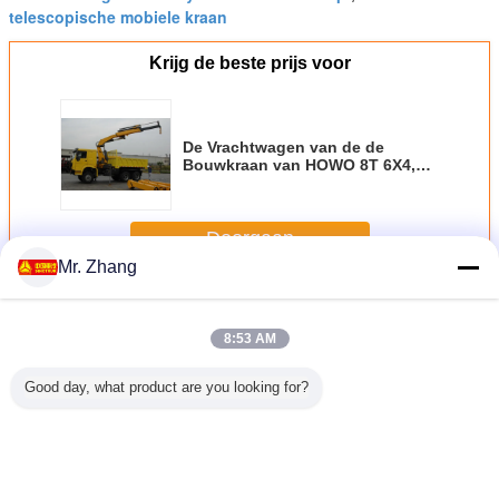
telescopische mobiele kraan
Krijg de beste prijs voor
De Vrachtwagen van de de
Bouwkraan van HOWO 8T 6X4,
Hydraulische Boomkraan met 4
Bomen
Doorgaan
Mr. Zhang
De Kraan van de boomvrachtwagen
Meer
8:53 AM
Good day, what product are you looking for?
anwijdte
Qy25k-II de
Van de het
De Kraan van het
XCMG SQ
zette
Vrachtwagenkraan
Gewrichtsboom
de
de
agen van
van de 25
van SQ10ZK3Q
Boomkruippakje
Boomvrac
e
Tonboom/Hydraulische
10T de
van het 75
Opgezett
oom/HOWO
Mobiele
Vrachtwagenkraan
Tonxgc75 Rooster
360 ° van