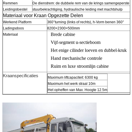
Remmen
De dienstrem: de dubbele rem van de krings samengeperste l
Leidingstoestel
stuurbekrachtiging, hydraulische leiding met machtshulp
Materiaal voor Kraan Opgezette Delen
Werkend Platform
360°turning (links of rechts), h-Vorm benen 360°
Ladingsdoos
8200×2300×500mm
Brede cabine
Materiaal
Vijf-segment u-sectieboom
Het enige cilinder loeven en dubbel-kruk
Hand mechanische controle
Ruim en luxe stroomlijn cabine
Kraanspecificaties
Maximum liftcapaciteit: 6300 kg
Maximum het werk straal 10m
Het opheffen van Max. Hoogte 12.5m