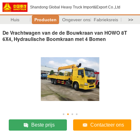
Shandong Global Heavy Truck Import&Export Co.,Ltd
Huis
Producten
Ongeveer ons
Fabrieksreis
>>
De Vrachtwagen van de de Bouwkraan van HOWO 8T
6X4, Hydraulische Boomkraan met 4 Bomen
Beste prijs
Contacteer ons