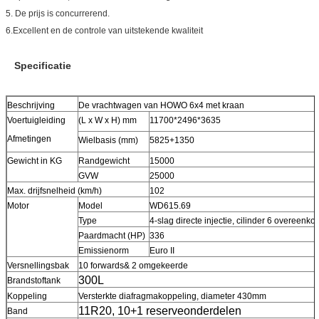
5. De prijs is concurrerend.
6.Excellent en de controle van uitstekende kwaliteit
Specificatie
Beschrijving
De vrachtwagen van HOWO 6x4 met kraan
Voertuigleiding
(L x W x H) mm
11700*2496*3635
Afmetingen
Wielbasis (mm)
5825+1350
Gewicht in KG
Randgewicht
15000
GVW
25000
Max. drijfsnelheid (km/h)
102
Motor
Model
WD615.69
Type
4-slag directe injectie, cilinder 6 overeenko
Paardmacht (HP)
336
Emissienorm
Euro II
Versnellingsbak
10 forwards& 2 omgekeerde
300L
Brandstoftank
Koppeling
Versterkte diafragmakoppeling, diameter 430mm
11R20, 10+1 reserveonderdelen
Band