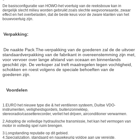
De basisconfiguratie van HOWO-het voertuig van de reeksbouw kan in
dergelijk slecht milieu worden gebruikt zoals slechte wegvoorwaarde, zwaar
effect en het overbelasten, dat de beste keus voor de zware klanten van het
bouwvoertuig zijn.
Verpakking:
De naakte Pack.The-verpakking van de goederen zal de de uitvoer
standaardverpakking van de fabrikant in overeenstemming zijn met,
voor vervoer over lange afstand van oceaan en binnenlands
geschikt zijn. De verkoper zal treft maatregelen tegen vochtigheid,
schokken en roest volgens de speciale behoeften van de
goederen zijn.
Voordelen
1.EURO het nieuwe type die & het ventileren systeem, Duitse VDO-
instrumenten, veiligheidsgordels, buitenzonneklep,
stereoradio/cassetterecorder, verliet het drijven, airconditioner verwarmen.
2.Adopting de volledige hydraulische transmissie, het kan het vermogen van
motor in volledig spel ruim brengen.
3.Longstanding reputatie op dit gebied.
4.Specialization, standaard en nauwkeurig voldoe aan uw vereiste.