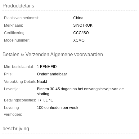
Productdetails
Plaats van herkomst:
China
Merknaam:
SINOTRUK
Certificering:
CCC/ISO
Modelnummer:
XCMG
Betalen & Verzenden Algemene voorwaarden
Min. bestelaantal:
1 EENHEID
Prijs:
Onderhandelbaar
Verpakking Details:
Naakt
Levertijd:
Binnen 30-45 dagen na het ontvangstbewijs van de
storting
Betalingscondities:
T / T, L / C
Levering
100 eenheden per week
vermogen:
beschrijving