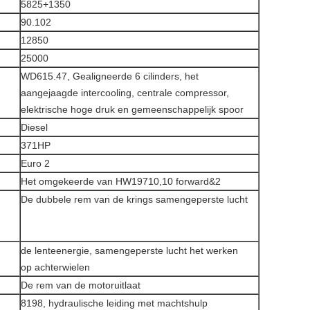
5825+1350
90.102
12850
25000
WD615.47, Gealigneerde 6 cilinders, het
aangejaagde intercooling, centrale compressor,
elektrische hoge druk en gemeenschappelijk spoor
Diesel
371HP
Euro 2
Het omgekeerde van HW19710,10 forward&2
De dubbele rem van de krings samengeperste lucht
de lenteenergie, samengeperste lucht het werken
op achterwielen
De rem van de motoruitlaat
8198, hydraulische leiding met machtshulp