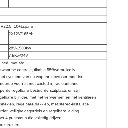
2R22.5, 10+1spare
2X12V/165Ah
28V-1500kw
7.5Kw/24V
 bed, met a/c
rwaartse controle, tiltable 55ºhydraulically
- het systeem van de wapenruitewisser met drie
neerde voorruit met casted-in radioantenne,
erde regelbare bestuurderszitplaats en stijf
gelbare bijrijder, met het verwarmen en het ventileren
neklep, regelbare dakklep, met stereo-installatie
rder, veiligheidsgordels en regelbare leiding
met 4 puntsteun die volledig drijven
hokbrekers