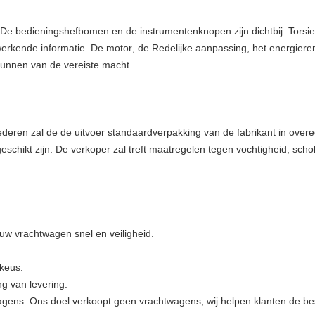
 De bedieningshefbomen en de instrumentenknopen zijn dichtbij.
Torsi
 werkende informatie.
De motor
,
de Redelijke aanpassing, het energier
unnen van de vereiste macht.
eren zal de de uitvoer standaardverpakking van de fabrikant in overe
schikt zijn. De verkoper zal treft maatregelen tegen vochtigheid, scho
 uw vrachtwagen snel en veiligheid.
 keus.
ng van levering.
gens. Ons doel verkoopt geen vrachtwagens; wij helpen klanten de be