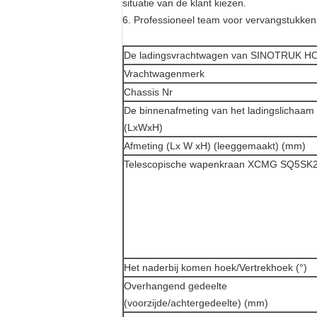
situatie van de klant kiezen.
6. Professioneel team voor vervangstukken
De ladingsvrachtwagen van SINOTRUK HO
Vrachtwagenmerk
Chassis Nr
De binnenafmeting van het ladingslichaam
(LxWxH)
Afmeting (Lx W xH) (leeggemaakt) (mm)
Telescopische wapenkraan XCMG SQ5SK
Het naderbij komen hoek/Vertrekhoek (°)
Overhangend gedeelte
(voorzijde/achtergedeelte) (mm)