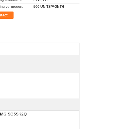
ingscondities:
L / C, T / T
ing vermogen:
500 UNITS/MONTH
tact
XCMG SQ5SK2Q