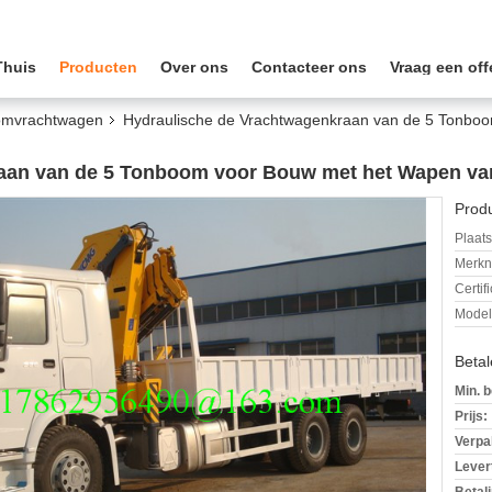
Thuis
Producten
Over ons
Contacteer ons
Vraag een off
omvrachtwagen
Hydraulische de Vrachtwagenkraan van de 5 Tonb
raan van de 5 Tonboom voor Bouw met het Wapen
Produ
Plaats
Merkn
Certif
Mode
Beta
Min. b
Prijs:
Verpa
Levert