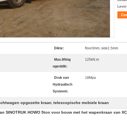
Betal
Lever
Con
Dikte:
floor3mm, side1.5mm
Max.lifting
125kN.m
ogenblik:
Druk van
18Mpa
Hydraulisch
Systeem:
achtwagen opgezette kraan
telescopische mobiele kraan
,
 van SINOTRUK HOWO 5ton voor bouw met het wapenkraan van 