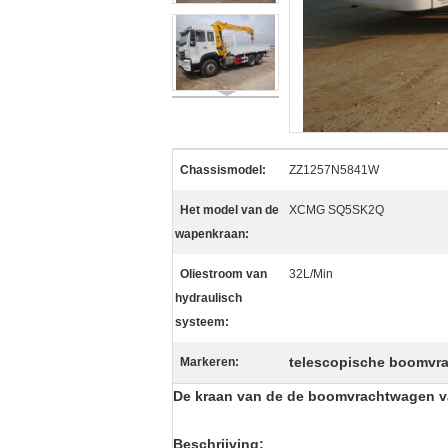
Chassismodel:
ZZ1257N5841W
Het model van de
XCMG SQ5SK2Q
wapenkraan:
Oliestroom van
32L/Min
hydraulisch
systeem:
telescopische boomvr
Markeren:
De kraan van de de boomvrachtwagen
Beschrijving: