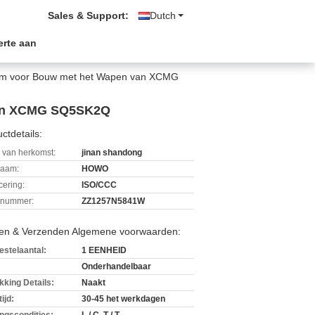
Sales & Support:
Dutch
erte aan
oom voor Bouw met het Wapen van XCMG
 van XCMG SQ5SK2Q
ctdetails:
 van herkomst:
jinan shandong
aam:
HOWO
icering:
ISO/CCC
lnummer:
ZZ1257N5841W
len & Verzenden Algemene voorwaarden:
estelaantal:
1 EENHEID
Onderhandelbaar
kking Details:
Naakt
ijd:
30-45 het werkdagen