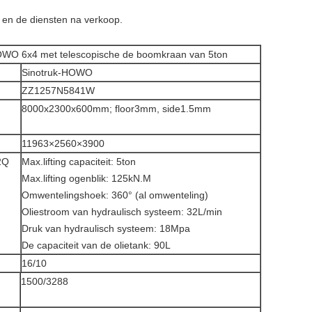
 en de diensten na verkoop.
WO 6x4 met telescopische de boomkraan van 5ton
Sinotruk-HOWO
ZZ1257N5841W
8000x2300x600mm; floor3mm, side1.5mm
11963×2560×3900
2Q
Max.lifting capaciteit: 5ton
Max.lifting ogenblik: 125kN.M
Omwentelingshoek: 360° (al omwenteling)
Oliestroom van hydraulisch systeem: 32L/min
Druk van hydraulisch systeem: 18Mpa
De capaciteit van de olietank: 90L
16/10
1500/3288