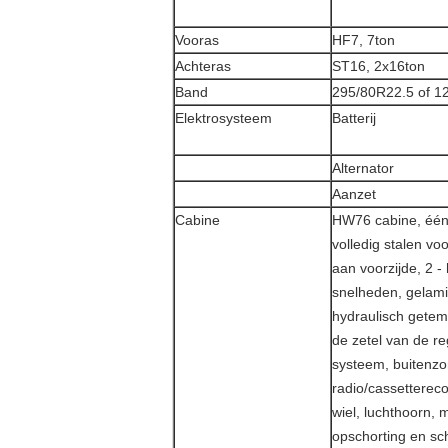
Vooras
HF7, 7ton
Achteras
ST16, 2x16ton
Band
295/80R22.5 of 1
Elektrosysteem
Batterij
Alternator
Aanzet
Cabine
HW76 cabine, één
volledig stalen voo
aan voorzijde, 2 
snelheden, gelami
hydraulisch getemp
de zetel van de re
systeem, buitenzon
radio/cassettereco
wiel, luchthoorn, 
opschorting en sc